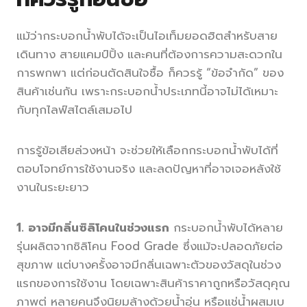
แม้ว่ากระบอกน้ำพับได้จะเป็นไอเท็มยอดฮิตสำหรับสาย
เดินทาง สายแคมป์ปิ้ง และคนที่ต้องการความสะดวกใน
การพกพา แต่ก่อนตัดสินใจซื้อ ก็ควรรู้ “ข้อจำกัด” ของ
สินค้าเช่นกัน เพราะกระบอกน้ำประเภทนี้อาจไม่ได้เหมาะ
กับทุกไลฟ์สไตล์เสมอไป
การรู้ข้อเสียล่วงหน้า จะช่วยให้เลือกกระบอกน้ำพับได้ที่
ตอบโจทย์การใช้งานจริง และลดปัญหาที่อาจเจอหลังใช้
งานในระยะยาว
1. อาจมีกลิ่นซิลิโคนในช่วงแรก
กระบอกน้ำพับได้หลาย
รุ่นผลิตจากซิลิโคน Food Grade ซึ่งแม้จะปลอดภัยต่อ
สุขภาพ แต่บางครั้งอาจมีกลิ่นเฉพาะตัวของวัสดุในช่วง
แรกของการใช้งาน โดยเฉพาะสินค้าราคาถูกหรือวัสดุคุณ
ภาพต่ หลายคนจึงนิยมล้างด้วยน้ำอุ่น หรือแช่น้ำผสมเบ