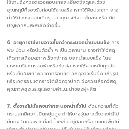
ใช้งานจึงควรตรวจสอบรายละเอียดวัสดุและช่วง
อุณหภูมิที่รองรับก่อนใช้งานจริง หากใช้ผิดประเภท อาจ
ทำให้ตัวกระบอกเสียรูป อายุการใช้งานสั้นลง หรือเกิด
ปัญหากลิ่นสะสมได้ง่ายขึ้น
6. อายุการใช้งานอาจสั้นกว่ากระบอกน้ำแบบแข็ง
การ
พับ ม้วน หรือบีบตัวซ้ำ ๆ เป็นเวลานาน อาจทำให้วัสดุ
เกิดการเสื่อมสภาพเร็วกว่ากระบอกน้ำแบบแข็ง โดย
เฉพาะบริเวณรอยพับหรือข้อต่อ หากใช้งานหนักทุกวัน
หรือเก็บในสภาพอากาศร้อนจัด วัสดุอาจเริ่มยืด เสียรูป
หรือเกิดรอยแตกร้าวได้เร็วกว่าปกติ จึงควรเลือกวัสดุ
คุณภาพสูงและดูแลตามคำแนะนำของผู้ผลิต
7. ตั้งวางไม่มั่นคงเท่ากระบอกน้ำทั่วไป
ด้วยความที่ตัว
กระบอกมีความยืดหยุ่นสูง ทำให้บางรุ่นอาจตั้งวางได้ไม่
มั่นคง โดยเฉพาะเมื่อมีน้ำเหลืออยู่น้อยหรือวางบนพื้นไม่