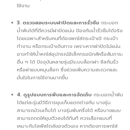
ใช้งาน
3. ตรวจสอบระบบฝาปิดและการรั่วซึม
กระบอก
น้ำพับได้ที่ดีควรมีฝาปิดแน่น ป้องกันน้ำรั่วซึมได้จริง
โดยเฉพาะสำหรับคนที่ต้องพกใส่กระเป๋าเป้ กระเป๋า
ทำงาน หรือกระเป๋าเดินทาง เพราะหากฝาปิดไม่แน่น
อาจทำให้น้ำหกใส่อุปกรณ์อิเล็กทรอนิกส์หรือสัมภาระ
อื่น ๆ ได้ ปัจจุบันหลายรุ่นมีระบบล็อกฝา ซีลกันรั่ว
หรือฝาแบบหมุนล็อก ซึ่งช่วยเพิ่มความสะดวกและ
มั่นใจในการใช้งานมากขึ้น
4. ดูรูปแบบการพับและการจัดเก็บ
กระบอกน้ำพับ
ได้แต่ละรุ่นมีวิธีการยุบเก็บแตกต่างกัน บางรุ่น
สามารถม้วนเก็บได้ บางรุ่นพับครึ่งได้ หรือบางแบบ
สามารถกดให้ยุบตัวลงได้ทันที ควรเลือกแบบที่
เหมาะกับไลฟ์สไตล์ของตัวเอง หากต้องการพกใส่