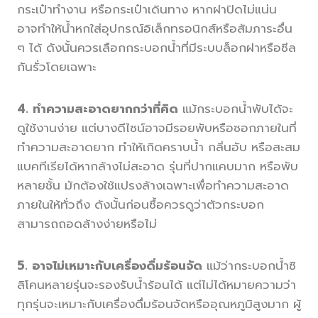
กระเป๋าทำงาน หรือกระเป๋าเดินทาง หากฝาปิดไม่แน่น
อาจทำให้น้ำหกใส่อุปกรณ์อิเล็กทรอนิกส์หรือสัมภาระอื่น
ๆ ได้ ดังนั้นควรเลือกกระบอกน้ำที่มีระบบล็อกฝาหรือซีล
กันรั่วโดยเฉพาะ
4. ทำความสะอาดยากกว่าที่คิด
แม้กระบอกน้ำพับได้จะ
ดูใช้งานง่าย แต่บางดีไซน์อาจมีรอยพับหรือซอกภายในที่
ทำความสะอาดยาก ทำให้เกิดคราบน้ำ กลิ่นอับ หรือสะสม
แบคทีเรียได้หากล้างไม่สะอาด รุ่นที่ปากแคบมาก หรือพับ
หลายชั้น มักต้องใช้แปรงล้างเฉพาะเพื่อทำความสะอาด
ภายในให้ทั่วถึง ดังนั้นก่อนซื้อควรดูว่าตัวกระบอก
สามารถถอดล้างง่ายหรือไม่
5. อาจไม่เหมาะกับเครื่องดื่มร้อนจัด
แม้ว่ากระบอกน้ำซิ
ลิโคนหลายรุ่นจะรองรับน้ำร้อนได้ แต่ไม่ได้หมายความว่า
ทุกรุ่นจะเหมาะกับเครื่องดื่มร้อนจัดหรืออุณหภูมิสูงมาก ผู้