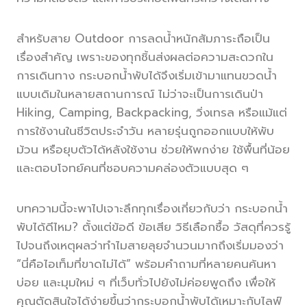
สำหรับสาย Outdoor การลดน้ำหนักสัมภาระถือเป็น
เรื่องสำคัญ เพราะของทุกชิ้นส่งผลต่อความสะดวกใน
การเดินทาง กระบอกน้ำพับได้จึงเริ่มเข้ามาแทนขวดน้ำ
แบบเดิมในหลายสถานการณ์ ไม่ว่าจะเป็นการเดินป่า
Hiking, Camping, Backpacking, วิ่งเทรล หรือแม้แต่
การใช้งานในชีวิตประจำวัน หลายรุ่นถูกออกแบบให้พับ
ม้วน หรือยุบตัวได้หลังใช้งาน ช่วยให้พกง่าย ใช้พื้นที่น้อย
และตอบโจทย์คนที่ชอบความคล่องตัวแบบสุด ๆ
บทความนี้จะพาไปเจาะลึกทุกเรื่องเกี่ยวกับว่า กระบอกน้ำ
พับได้ดีไหม? ตั้งแต่ข้อดี ข้อเสีย วิธีเลือกซื้อ วัสดุที่ควรรู้
ไปจนถึงเหตุผลว่าทำไมสายลุยจำนวนมากถึงเริ่มมองว่า
“นี่คือไอเท็มที่ขาดไม่ได้” พร้อมคำถามที่หลายคนค้นหา
บ่อย และมุมใหม่ ๆ ที่เว็บทั่วไปยังไม่ค่อยพูดถึง เพื่อให้
คุณตัดสินใจได้ง่ายขึ้นว่ากระบอกน้ำพับได้เหมาะกับไลฟ์