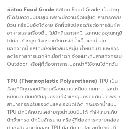
ซิลิโคน Food Grade
ซิลิโคน Food Grade เป็นวัสดุ
ที่ได้รับความนิยมสูง เพราะมีความยืดหยุ่นดี สามารถพับ
ม้วน หรือบีบอัดได้ง่าย อีกทั้งยังปลอดภัยต่อการสัมผัส
อาหารและเครื่องดื่ม ไม่มีกลิ่นสารเคมี และทนต่ออุณหภูมิ
ได้ค่อนข้างสูง จึงเหมาะทั้งการใส่น้ำเย็นและน้ำอุ่น
นอกจากนี้ ซิลิโคนยังมีผิวสัมผัสนุ่ม น้ำหนักเบา และช่วย
ลดโอกาสการแตกหักเมื่อทำตก จึงเหมาะกับสายกิจกรรม
Outdoor หรือผู้ที่ต้องการกระบอกน้ำที่ใช้งานได้ทุกวัน
TPU (Thermoplastic Polyurethane)
TPU เป็น
วัสดุที่มีคุณสมบัติเด่นเรื่องความเหนียว ทนทาน และน้ำ
หนักเบา นิยมใช้ในอุปกรณ์กีฬาและอุปกรณ์เดินป่า เพราะ
สามารถรองรับแรงดันและแรงบิดได้ดี กระบอกน้ำแบบ
TPU มักมีลักษณะคล้ายถุงน้ำแบบบีบได้ ทำให้เหมาะกับ
นักวิ่งเทรล นักปั่นจักรยาน หรือผู้ที่ต้องการความคล่อง
ตัวสูงอีกจุดเด่นของ TPU คือ มีความใสและยืดหยุ่นดี