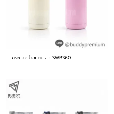
กระบอกน้ำสแตนเลส SWB360