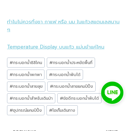
ทำไมไม่ควรทิ้งชา กาแฟ หรือ นม ในแก้วสแตนเลสนาน
ๆ
Temperature Display บนแก้ว แม่นยำแค่ไหน
Post
#
กระบอกน้ำซิลิโคน
#
กระบอกน้ำประหยัดพื้นที่
Tags:
#
กระบอกน้ำพกพา
#
กระบอกน้ำพับได้
#
กระบอกน้ำสายลุย
#
กระบอกน้ำสายแคมป์ปิ้ง
#
กระบอกน้ำสำหรับเดินป่า
#
ข้อดีกระบอกน้ำพับได้
#
อุปกรณ์แคมป์ปิ้ง
#
ไอเท็มเดินทาง