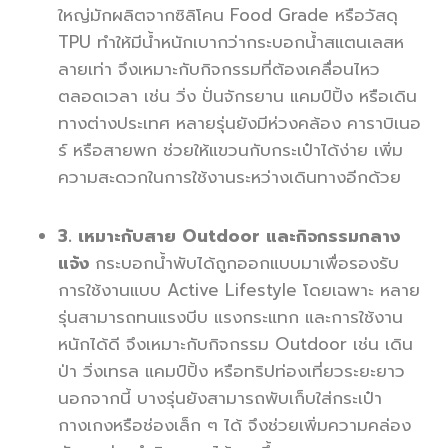
ใหญ่มักผลิตจากซิลิโคน Food Grade หรือวัสดุ
TPU ทำให้มีน้ำหนักเบากว่ากระบอกน้ำสแตนเลสห
ลายเท่า จึงเหมาะกับกิจกรรมที่ต้องเคลื่อนไหว
ตลอดเวลา เช่น วิ่ง ปั่นจักรยาน แคมป์ปิ้ง หรือเดิน
ทางต่างประเทศ หลายรุ่นยังมีห่วงคล้อง คาราบิเนอ
ร์ หรือสายพก ช่วยให้แขวนกับกระเป๋าได้ง่าย เพิ่ม
ความสะดวกในการใช้งานระหว่างเดินทางอีกด้วย
3. เหมาะกับสาย Outdoor และกิจกรรมกลาง
แจ้ง
กระบอกน้ำพับได้ถูกออกแบบมาเพื่อรองรับ
การใช้งานแบบ Active Lifestyle โดยเฉพาะ หลาย
รุ่นสามารถทนแรงบีบ แรงกระแทก และการใช้งาน
หนักได้ดี จึงเหมาะกับกิจกรรม Outdoor เช่น เดิน
ป่า วิ่งเทรล แคมป์ปิ้ง หรือทริปท่องเที่ยวระยะยาว
นอกจากนี้ บางรุ่นยังสามารถพับเก็บใส่กระเป๋า
กางเกงหรือช่องเล็ก ๆ ได้ จึงช่วยเพิ่มความคล่อง