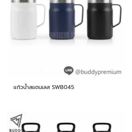
แก้วน้ำสแตนเลส SWB045