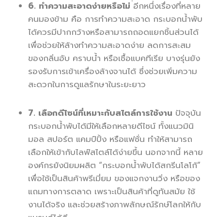
6. ทำความสะอาดง่ายหรือไม่
่อีกหนึ่งเรื่องที่หลาย
คนมองข้าม คือ การทำความสะอาด กระบอกน้ำพับ
ได้ควรมีปากกว้างหรือสามารถถอดแยกชิ้นส่วนได้
เพื่อช่วยให้ล้างทำความสะอาดง่าย ลดการสะสม
ของกลิ่นอับ คราบน้ำ หรือเชื้อแบคทีเรีย บางรุ่นยัง
รองรับการเข้าเครื่องล้างจานได้ ซึ่งช่วยเพิ่มความ
สะดวกในการดูแลรักษาในระยะยาว
7. เลือกดีไซน์ที่เหมาะกับสไตล์การใช้งาน
ปัจจุบัน
กระบอกน้ำพับได้มีให้เลือกหลายดีไซน์ ทั้งแนวมินิ
มอล สปอร์ต แคมป์ปิ้ง หรือแฟชั่น ทำให้สามารถ
เลือกให้เข้ากับไลฟ์สไตล์ได้ง่ายขึ้น นอกจากนี้ หลาย
องค์กรยังนิยมผลิต “กระบอกน้ำพับได้สกรีนโลโก้”
เพื่อใช้เป็นสินค้าพรีเมี่ยม ของแจกงานวิ่ง หรือของ
แถมทางการตลาด เพราะเป็นสินค้าที่ดูทันสมัย ใช้
งานได้จริง และช่วยสร้างภาพลักษณ์รักษ์โลกให้กับ