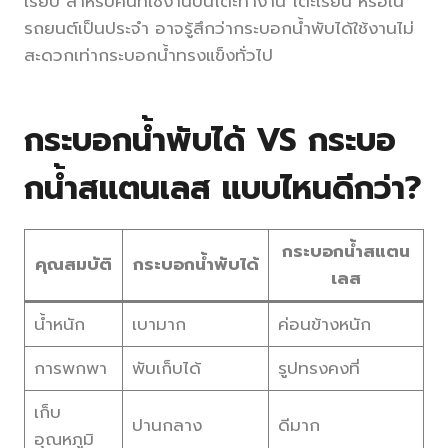
เรียบ สำหรับคนที่ใช้งานบนโต๊ะทำงาน โต๊ะเรียน หรือใน
รถยนต์เป็นประจำ อาจรู้สึกว่ากระบอกน้ำพับได้ใช้งานไม่
สะดวกเท่ากระบอกน้ำทรงแข็งทั่วไป
กระบอกน้ำพับได้ VS กระบอ
กน้ำสแตนเลส แบบไหนดีกว่า?
กระบอกน้ำสแตน
คุณสมบัติ
กระบอกน้ำพับได้
เลส
น้ำหนัก
เบามาก
ค่อนข้างหนัก
การพกพา
พับเก็บได้
รูปทรงคงที่
เก็บ
ปานกลาง
ดีมาก
อุณหภูมิ