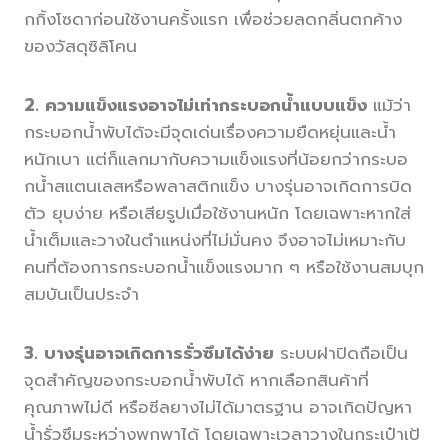
กกิ้งโซดาก่อนใช้งานครั้งแรก เพื่อช่วยลดกลิ่นตกค้าง
ของวัสดุซิลิโคน
2. ความแข็งแรงอาจไม่เท่ากระบอกน้ำแบบแข็ง
แม้ว่า
กระบอกน้ำพับได้จะมีจุดเด่นเรื่องความยืดหยุ่นและน้ำ
หนักเบา แต่ก็แลกมากับความแข็งแรงที่น้อยกว่ากระบอ
กน้ำสแตนเลสหรือพลาสติกแข็ง บางรุ่นอาจเกิดการบิด
ตัว ยุบง่าย หรือเสียรูปเมื่อใช้งานหนัก โดยเฉพาะหากใส่
น้ำเต็มและวางในตำแหน่งที่ไม่มั่นคง จึงอาจไม่เหมาะกับ
คนที่ต้องการกระบอกน้ำแข็งแรงมาก ๆ หรือใช้งานสมบุก
สมบันเป็นประจำ
3. บางรุ่นอาจเกิดการรั่วซึมได้ง่าย
ระบบฝาปิดถือเป็น
จุดสำคัญของกระบอกน้ำพับได้ หากเลือกสินค้าที่
คุณภาพไม่ดี หรือซีลยางไม่ได้มาตรฐาน อาจเกิดปัญหา
น้ำรั่วซึมระหว่างพกพาได้ โดยเฉพาะเวลาวางในกระเป๋าเป้