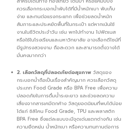
สำหรับเดินทาง ท่องเที่ยว เดินป่า หรือแคมป์ปิ้ง
ควรเลือกกระบอกน้ำพับได้ที่มีน้ำหนักเบา พับเก็บ
ง่าย และทนต่อแรงกระแทก เพื่อช่วยลดน้ำหนัก
สัมภาระและประหยัดพื้นที่ในกระเป๋า แต่หากเน้นใช้
งานในชีวิตประจำวัน เช่น พกไปทำงาน ไปฟิตเนส
หรือใช้ในโรงเรียนและมหาวิทยาลัย อาจเลือกดีไซน์ที่
มีรูปทรงสวยงาม ถือสะดวก และสามารถตั้งวางได้
มั่นคงมากกว่า
2. เลือกวัสดุที่ปลอดภัยต่อสุขภาพ
วัสดุของ
กระบอกน้ำถือเป็นเรื่องสำคัญมาก ควรเลือกวัสดุ
ประเภท Food Grade หรือ BPA Free เพื่อความ
ปลอดภัยในการดื่มน้ำระยะยาว และช่วยลดความ
เสี่ยงจากสารเคมีตกค้าง วัสดุยอดนิยมที่พบได้บ่อย
ได้แก่ ซิลิโคน Food Grade, TPU และพลาสติก
BPA Free ซึ่งแต่ละแบบจะมีจุดเด่นแตกต่างกัน เช่น
ความยืดหยุ่น น้ำหนักเบา หรือความทนทานต่อการ