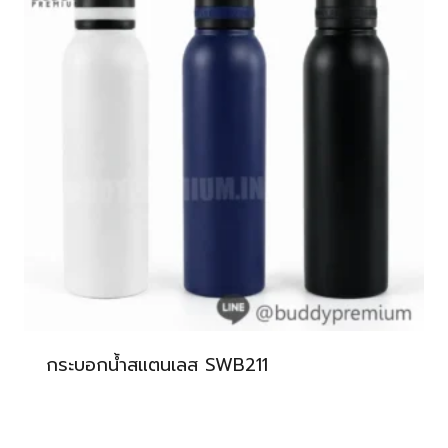
กระบอกน้ำสแตนเลส SWB211