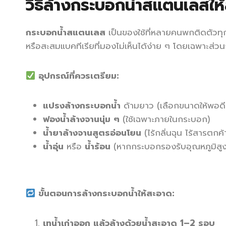
วิธีล้างกระบอกน้ำสแตนเลสให
กระบอกน้ำสแตนเลส
เป็นของใช้ที่หลายคนพกติดตัวทุกวั
หรือสะสมแบคทีเรียที่มองไม่เห็นได้ง่าย ๆ โดยเฉพาะส่ว
อุปกรณ์ที่ควรเตรียม:
แปรงล้างกระบอกน้ำ
ด้ามยาว (เลือกขนาดให้พอด
ฟองน้ำล้างจานนุ่ม ๆ
(ใช้เฉพาะภายในกระบอก)
น้ำยาล้างจานสูตรอ่อนโยน
(ไร้กลิ่นฉุน ไร้สารตกค้
น้ำอุ่น
หรือ
น้ำร้อน
(หากกระบอกรองรับอุณหภูมิสูง
ขั้นตอนการล้างกระบอกน้ำให้สะอาด:
เทน้ำเก่าออก แล้วล้างด้วยน้ำสะอาด 1–2 รอบ