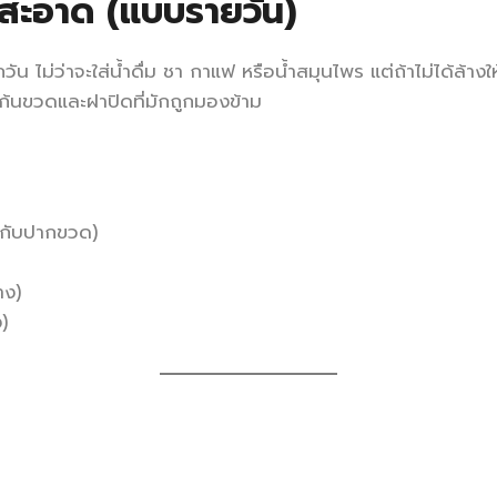
้สะอาด (แบบรายวัน)
น ไม่ว่าจะใส่น้ำดื่ม ชา กาแฟ หรือน้ำสมุนไพร แต่ถ้าไม่ได้ล้าง
นก้นขวดและฝาปิดที่มักถูกมองข้าม
ีกับปากขวด)
าง)
)