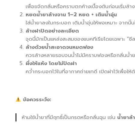
เพื่อขจัดกลิ่นหรือคราบตกค้างเบื้องต้นก่อนเริ่มล้าง
หยดน้ำยาล้างจาน 1–2 หยด + เติมน้ำอุ่น
ใส่น้ำยาลงในกระบอก เติมน้ำอุ่นให้พอเหมาะ จากนั
ล้างฝาปิดอย่างละเอียด
จุดนี้มักเป็นแหล่งสะสมของแบคทีเรียโดยเฉพาะ 
ล้างด้วยน้ำสะอาดจนหมดฟอง
ควรล้างหลายรอบจนน้ำไม่มีคราบฟองหรือกลิ่นน้ำย
ผึ่งให้แห้ง โดยไม่ปิดฝา
คว่ำกระบอกไว้ในที่อากาศถ่ายเทดี เปิดฝาไว้เพื่อให้
ข้อควรระวัง:
ห้ามใช้น้ำยาที่มีฤทธิ์เป็นกรดหรือกลิ่นฉุน เช่น
น้ำยาล้