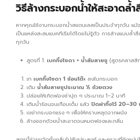
วิธีล้างกระบอกน้ำให้สะอาดล้ำ
หากคุณใช้งานกระบอกน้ำสแตนเลสเป็นประจำทุกวัน แม้จ
เป็นแหล่งสะสมแบคทีเรียได้โดยไม่รู้ตัว การล้างแบบล้ำลึ
ทุกวัน
สูตรที่ 1:
เบกกิ้งโซดา + น้ำส้มสายชู
(สูตรคลาสสิก
เท
เบกกิ้งโซดา 1 ช้อนโต๊ะ
ลงในกระบอก
เติม
น้ำส้มสายชูประมาณ ½ ถ้วยตวง
ปล่อยให้เกิดฟองซ่าปุด ๆ ประมาณ 1–2 นาที
เติมน้ำร้อนจนเกือบเต็ม แล้ว
ปิดฝาทิ้งไว้ 20–30 
เขย่ากระบอกแรง ๆ เพื่อให้คราบหลุดจากผนัง
ล้างออกด้วยน้ำสะอาดจนหมดฟองและกลิ่น
สูตรนี้ช่วยขจัดทั้งกลิ่นไม่พึงประสงค์ และคราบที่ฝังแน่น