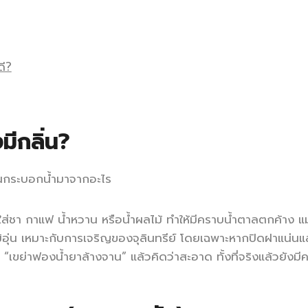
ดี?
ีกลิ่น?
ค์ในกระบอกน้ำมาจากอะไร
ส่ชา กาแฟ น้ำหวาน หรือน้ำผลไม้ ทำให้มีคราบน้ำตาลตกค้าง แม้
มิอุ่น เหมาะกับการเจริญของจุลินทรีย์ โดยเฉพาะหากปิดฝาแน่นแล
่ “เขย่าฟองน้ำยาล้างจาน” แล้วคิดว่าสะอาด ทั้งที่จริงแล้วยังมี