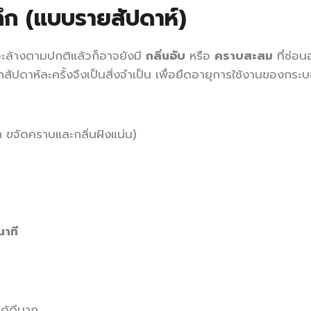
ลึก (แบบรายสัปดาห์)
ะล้างตามปกติแล้วก็อาจยังมี
กลิ่นอับ
หรือ
คราบสะสม
ที่ซ่อ
กสัปดาห์ละครั้งจึงเป็นสิ่งจำเป็น เพื่อยืดอายุการใช้งานของกระ
 ขจัดคราบและกลิ่นฝังแน่น)
นาที
ได้ดีมาก