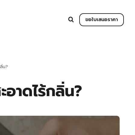
ขอใบเสนอราคา
ิ่น?
อาดไร้กลิ่น?