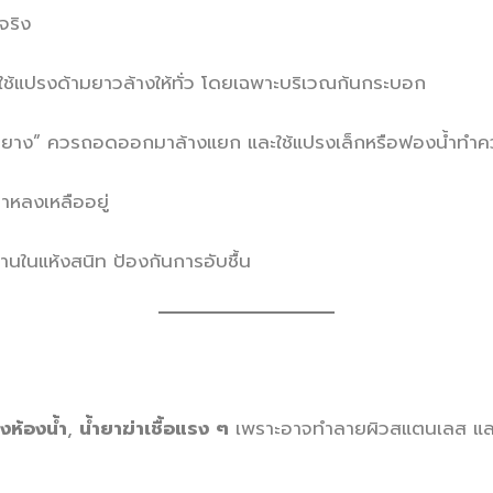
จริง
้นใช้แปรงด้ามยาวล้างให้ทั่ว โดยเฉพาะบริเวณก้นกระบอก
“ซีลยาง” ควรถอดออกมาล้างแยก และใช้แปรงเล็กหรือฟองน้ำท
าหลงเหลืออยู่
ด้านในแห้งสนิท ป้องกันการอับชื้น
างห้องน้ำ
,
น้ำยาฆ่าเชื้อแรง ๆ
เพราะอาจทำลายผิวสแตนเลส และ