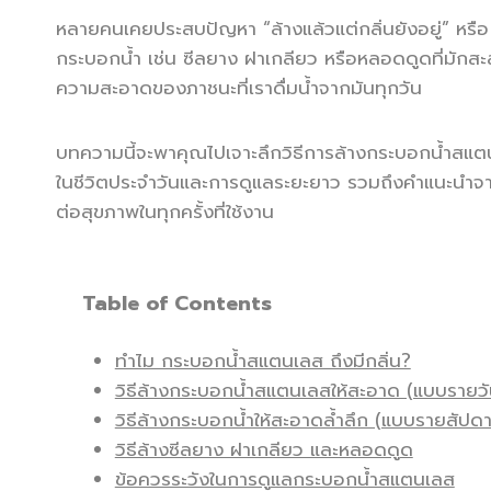
หลายคนเคยประสบปัญหา “ล้างแล้วแต่กลิ่นยังอยู่” หรือ “ดื
กระบอกน้ำ เช่น ซีลยาง ฝาเกลียว หรือหลอดดูดที่มักสะสม
ความสะอาดของภาชนะที่เราดื่มน้ำจากมันทุกวัน
บทความนี้จะพาคุณไปเจาะลึกวิธีการล้างกระบอกน้ำสแตนเ
ในชีวิตประจำวันและการดูแลระยะยาว รวมถึงคำแนะนำจากผ
ต่อสุขภาพในทุกครั้งที่ใช้งาน
Table of Contents
ทำไม กระบอกน้ำสแตนเลส ถึงมีกลิ่น?
วิธีล้างกระบอกน้ำสแตนเลสให้สะอาด (แบบรายวั
วิธีล้างกระบอกน้ำให้สะอาดล้ำลึก (แบบรายสัปดา
วิธีล้างซีลยาง ฝาเกลียว และหลอดดูด
ข้อควรระวังในการดูแลกระบอกน้ำสแตนเลส