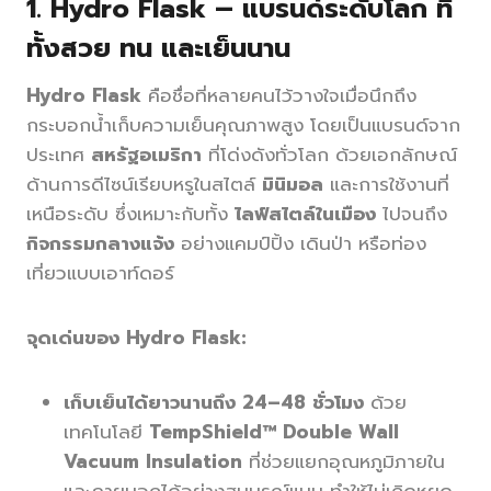
1.
Hydro Flask – แบรนด์ระดับโลก ที่
ทั้งสวย ทน และเย็นนาน
Hydro Flask
คือชื่อที่หลายคนไว้วางใจเมื่อนึกถึง
กระบอกน้ำเก็บความเย็นคุณภาพสูง โดยเป็นแบรนด์จาก
ประเทศ
สหรัฐอเมริกา
ที่โด่งดังทั่วโลก ด้วยเอกลักษณ์
ด้านการดีไซน์เรียบหรูในสไตล์
มินิมอล
และการใช้งานที่
เหนือระดับ ซึ่งเหมาะกับทั้ง
ไลฟ์สไตล์ในเมือง
ไปจนถึง
กิจกรรมกลางแจ้ง
อย่างแคมป์ปิ้ง เดินป่า หรือท่อง
เที่ยวแบบเอาท์ดอร์
จุดเด่นของ Hydro Flask:
เก็บเย็นได้ยาวนานถึง 24–48 ชั่วโมง
ด้วย
เทคโนโลยี
TempShield™ Double Wall
Vacuum Insulation
ที่ช่วยแยกอุณหภูมิภายใน
และภายนอกได้อย่างสมบูรณ์แบบ ทำให้ไม่เกิดหยด