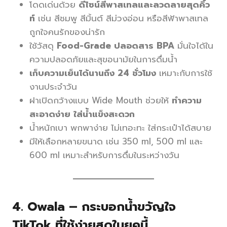
โดดเด่นด้วย
ดีไซน์สีพาสเทลและลวดลายสุดคิ้ว
ท์
เช่น สีชมพู สีมิ้นต์ สีม่วงอ่อน หรือสีฟ้าพาสเทล
ถูกใจคนรักของน่ารัก
ใช้วัสดุ
Food-Grade ปลอดสาร BPA
มั่นใจได้ใน
ความปลอดภัยและสุขอนามัยในการดื่มน้ำ
เก็บความเย็นได้นานถึง 24 ชั่วโมง
เหมาะกับการใช้
งานประจำวัน
ฝาเปิดกว้างแบบ Wide Mouth ช่วยให้
ทำความ
สะอาดง่าย ใส่น้ำแข็งสะดวก
น้ำหนักเบา พกพาง่าย ไม่เทอะทะ ใส่กระเป๋าได้สบาย
มีให้เลือกหลายขนาด เช่น 350 ml, 500 ml และ
600 ml เหมาะสำหรับการดื่มในระหว่างวัน
4.
Owala – กระบอกน้ำขวัญใจ
TikTok ที่ใช้ง่ายสุดในยุคนี้