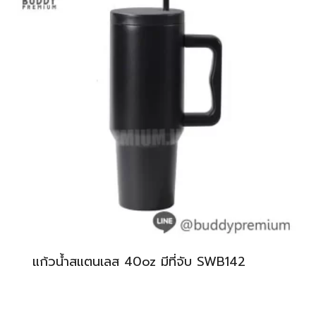
แก้วน้ำสแตนเลส 40oz มีที่จับ SWB142