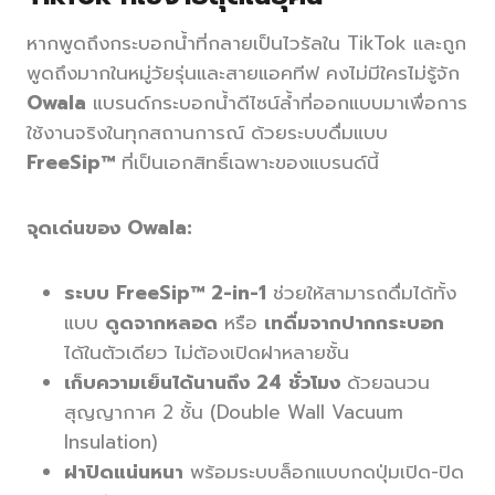
หากพูดถึงกระบอกน้ำที่กลายเป็นไวรัลใน TikTok และถูก
พูดถึงมากในหมู่วัยรุ่นและสายแอคทีฟ คงไม่มีใครไม่รู้จัก
Owala
แบรนด์กระบอกน้ำดีไซน์ล้ำที่ออกแบบมาเพื่อการ
ใช้งานจริงในทุกสถานการณ์ ด้วยระบบดื่มแบบ
FreeSip™
ที่เป็นเอกสิทธิ์เฉพาะของแบรนด์นี้
จุดเด่นของ Owala:
ระบบ FreeSip™ 2-in-1
ช่วยให้สามารถดื่มได้ทั้ง
แบบ
ดูดจากหลอด
หรือ
เทดื่มจากปากกระบอก
ได้ในตัวเดียว ไม่ต้องเปิดฝาหลายชั้น
เก็บความเย็นได้นานถึง 24 ชั่วโมง
ด้วยฉนวน
สุญญากาศ 2 ชั้น (Double Wall Vacuum
Insulation)
ฝาปิดแน่นหนา
พร้อมระบบล็อกแบบกดปุ่มเปิด-ปิด