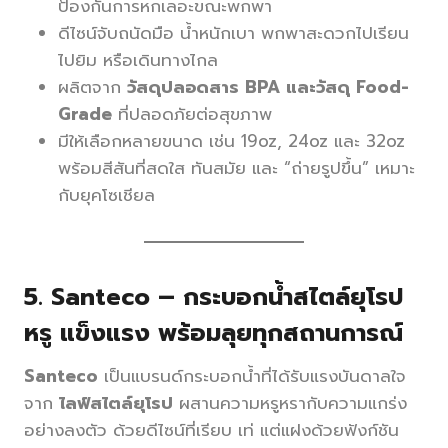
ป้องกันการหกเลอะขณะพกพา
ดีไซน์จับถนัดมือ น้ำหนักเบา พกพาสะดวกไปเรียน
ไปยิม หรือเดินทางไกล
ผลิตจาก
วัสดุปลอดสาร BPA และวัสดุ Food-
Grade
ที่ปลอดภัยต่อสุขภาพ
มีให้เลือกหลายขนาด เช่น 19oz, 24oz และ 32oz
พร้อมสีสันที่สดใส ทันสมัย และ “ถ่ายรูปขึ้น” เหมาะ
กับยุคโซเชียล
5.
Santeco – กระบอกน้ำสไตล์ยุโรป
หรู แข็งแรง พร้อมลุยทุกสถานการณ์
Santeco
เป็นแบรนด์กระบอกน้ำที่ได้รับแรงบันดาลใจ
จาก
ไลฟ์สไตล์ยุโรป
ผสานความหรูหรากับความแกร่ง
อย่างลงตัว ด้วยดีไซน์ที่เรียบ เท่ แต่แฝงด้วยฟังก์ชัน