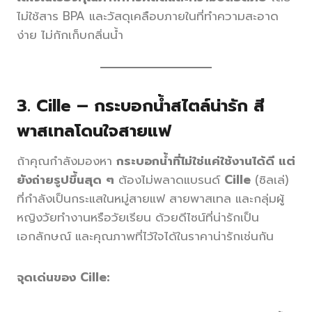
ไม่ใช้สาร BPA และวัสดุเคลือบภายในที่ทำความสะอาด
ง่าย ไม่กักเก็บกลิ่นน้ำ
3.
Cille – กระบอกน้ำสไตล์น่ารัก สี
พาสเทลโดนใจสายแฟ
ถ้าคุณกำลังมองหา
กระบอกน้ำที่ไม่ใช่แค่ใช้งานได้ดี แต่
ยังถ่ายรูปขึ้นสุด ๆ
ต้องไม่พลาดแบรนด์
Cille
(ซิลเล่)
ที่กำลังเป็นกระแสในหมู่สายแฟ สายพาสเทล และกลุ่มผู้
หญิงวัยทำงานหรือวัยเรียน ด้วยดีไซน์ที่น่ารักเป็น
เอกลักษณ์ และคุณภาพที่ไว้ใจได้ในราคาน่ารักเช่นกัน
จุดเด่นของ Cille: