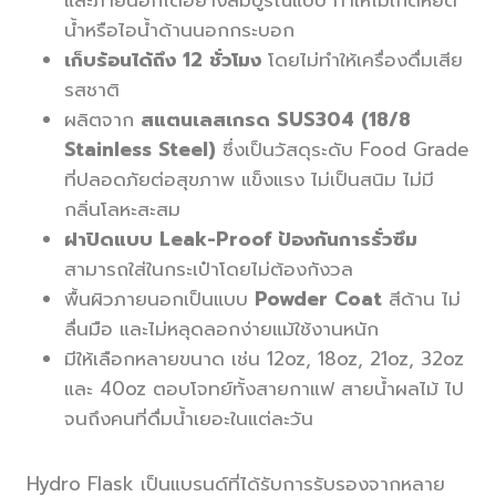
น้ำหรือไอน้ำด้านนอกกระบอก
เก็บร้อนได้ถึง 12 ชั่วโมง
โดยไม่ทำให้เครื่องดื่มเสีย
รสชาติ
ผลิตจาก
สแตนเลสเกรด SUS304 (18/8
Stainless Steel)
ซึ่งเป็นวัสดุระดับ Food Grade
ที่ปลอดภัยต่อสุขภาพ แข็งแรง ไม่เป็นสนิม ไม่มี
กลิ่นโลหะสะสม
ฝาปิดแบบ Leak-Proof ป้องกันการรั่วซึม
สามารถใส่ในกระเป๋าโดยไม่ต้องกังวล
พื้นผิวภายนอกเป็นแบบ
Powder Coat
สีด้าน ไม่
ลื่นมือ และไม่หลุดลอกง่ายแม้ใช้งานหนัก
มีให้เลือกหลายขนาด เช่น 12oz, 18oz, 21oz, 32oz
และ 40oz ตอบโจทย์ทั้งสายกาแฟ สายน้ำผลไม้ ไป
จนถึงคนที่ดื่มน้ำเยอะในแต่ละวัน
Hydro Flask เป็นแบรนด์ที่ได้รับการรับรองจากหลาย