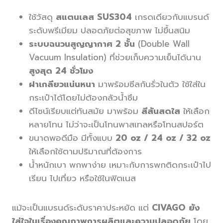
ใช้วัสดุ
สแตนเลส SUS304
เกรดเดียวกับแบรนด์
ระดับพรีเมียม ปลอดภัยต่อสุขภาพ ไม่ขึ้นสนิม
ระบบฉนวนสูญญากาศ 2 ชั้น
(Double Wall
Vacuum Insulation) ที่ช่วยเก็บความเย็นได้นาน
สูงสุด 24 ชั่วโมง
ฝาเกลียวแน่นหนา
มาพร้อมซีลกันรั่วในตัว ใช้ใส่ใน
กระเป๋าได้โดยไม่ต้องกลัวน้ำซึม
ดีไซน์เรียบแต่ทันสมัย มาพร้อม
สีสันสดใส
ให้เลือก
หลายโทน ไม่ว่าจะเป็นโทนพาสเทลหรือโทนสปอร์ต
ขนาดพอดีมือ มีทั้งแบบ
20 oz / 24 oz / 32 oz
ให้เลือกใช้ตามปริมาณที่ต้องการ
น้ำหนักเบา พกพาง่าย เหมาะกับการพกติดกระเป๋าไป
เรียน ไปเที่ยว หรือใช้ในฟิตเนส
แม้จะเป็นแบรนด์ระดับราคาประหยัด แต่
CIVAGO ยัง
ใส่ใจในเรื่องคุณภาพการผลิตและความปลอดภัย
โดย