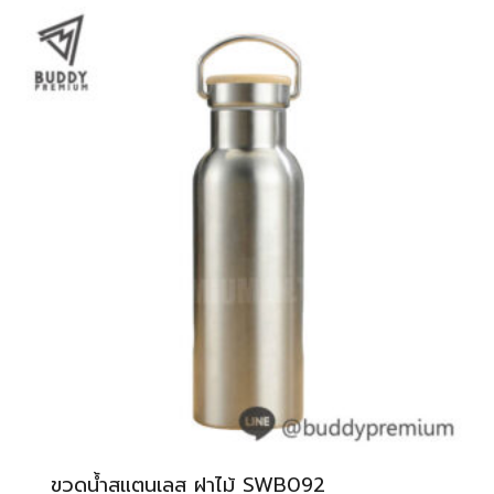
ขวดน้ำสแตนเลส ฝาไม้ SWB092