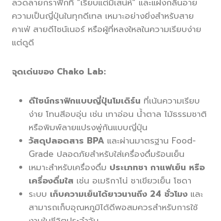
ลวดลายกราฟิกที่ “เรียบแต่มีเสน่ห์” และแฝงกลิ่นอาย
ความเป็นญี่ปุ่นในทุกดีเทล เหมาะอย่างยิ่งสำหรับสาย
คาเฟ่ สายดีไซน์เนอร์ หรือผู้ที่หลงใหลในความเรียบง่าย
แต่ดูดี
จุดเด่นของ Chako Lab:
ดีไซน์กราฟิกแบบญี่ปุ่นโมเดิร์น
ที่เน้นความเรียบ
ง่าย โทนสีอบอุ่น เช่น เทาอ่อน น้ำตาล ไม้ธรรมชาติ
หรือพิมพ์ลายแปรงพู่กันแบบญี่ปุ่น
วัสดุปลอดสาร BPA
และผ่านมาตรฐาน Food-
Grade ปลอดภัยสำหรับใส่เครื่องดื่มร้อนเย็น
เหมาะสำหรับเครื่องดื่ม
ประเภทชา กาแฟเย็น หรือ
เครื่องดื่มใส
เช่น อเมริกาโน่ ชาเขียวเย็น โซดา
ระบบ
เก็บความเย็นได้ยาวนานถึง 24 ชั่วโมง
และ
สามารถเก็บอุณหภูมิได้ดีพอสมควรสำหรับการใช้
งานในชีวิตประจำวัน