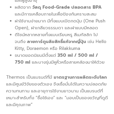
และผู้สูงอายุ
ผลิตจาก
วัสดุ Food-Grade ปลอดสาร BPA
และมีการเคลือบภายในเพื่อป้องกันคราบสะสม
ฝาใช้งานง่ายมาก มีทั้งแบบเปิดกดปุ่ม (One Push
Open), ฝาเกลียวธรรมดา และฝาแบบมีหลอด
ดีไซน์หลากหลายทั้งแบบเรียบหรู สีเมทัลลิก ไป
จนถึง
ลายการ์ตูนลิขสิทธิ์แท้จากญี่ปุ่น
เช่น Hello
Kitty, Doraemon หรือ Rilakkuma
ขนาดยอดนิยมมีตั้งแต่
350 ml / 500 ml /
750 ml
และบางรุ่นมีหูหิ้วหรือสายคล้องมาให้ด้วย
Thermos เป็นแบรนด์ที่มี
มาตรฐานการผลิตระดับโลก
และมีศูนย์วิจัยของตัวเอง จึงเชื่อมั่นได้ในความปลอดภัย
ความทนทาน และอายุการใช้งานยาวนาน เป็นแบรนด์ที่
เหมาะสำหรับทั้ง “ซื้อใช้เอง” และ “มอบเป็นของขวัญที่ดูดี
และมีคุณภาพ”