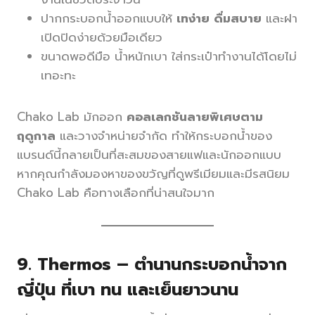
ปากกระบอกน้ำออกแบบให้
เทง่าย ดื่มสบาย
และฝา
เปิดปิดง่ายด้วยมือเดียว
ขนาดพอดีมือ น้ำหนักเบา ใส่กระเป๋าทำงานได้โดยไม่
เทอะทะ
Chako Lab มักออก
คอลเลกชันลายพิเศษตาม
ฤดูกาล
และวางจำหน่ายจำกัด ทำให้กระบอกน้ำของ
แบรนด์นี้กลายเป็นที่สะสมของสายแฟและนักออกแบบ
หากคุณกำลังมองหาของขวัญที่ดูพรีเมียมและมีรสนิยม
Chako Lab คือทางเลือกที่น่าสนใจมาก
9.
Thermos – ตำนานกระบอกน้ำจาก
ญี่ปุ่น ที่เบา ทน และเย็นยาวนาน