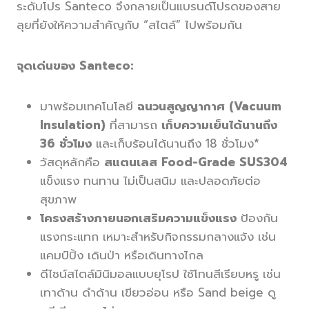
ระดับโปร Santeco จึงกลายเป็นแบรนด์โปรดของสาย
ลุยที่ยังให้ความสำคัญกับ “สไตล์” ไปพร้อมกัน
จุดเด่นของ Santeco:
มาพร้อมเทคโนโลยี
ฉนวนสูญญากาศ (Vacuum
Insulation)
ที่สามารถ
เก็บความเย็นได้นานถึง
36 ชั่วโมง
และเก็บร้อนได้นานถึง 18 ชั่วโมง*
วัสดุหลักคือ
สแตนเลส Food-Grade SUS304
แข็งแรง ทนทาน ไม่เป็นสนิม และปลอดภัยต่อ
สุขภาพ
โครงสร้างภายนอกเสริมความแข็งแรง
ป้องกัน
แรงกระแทก เหมาะสำหรับกิจกรรมกลางแจ้ง เช่น
แคมป์ปิ้ง เดินป่า หรือเดินทางไกล
ดีไซน์สไตล์มินิมอลแบบยุโรป ใช้โทนสีเรียบหรู เช่น
เทาด้าน ดำด้าน เขียวอ่อน หรือ Sand beige ดู