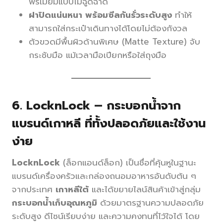
พรีเมียมแบบไม่ฉูดฉาด
ฝาปิดแน่นหนา พร้อมซีลกันรั่วระดับสูง
ทำให้
สามารถใส่กระเป๋าเดินทางได้โดยไม่ต้องกังวล
ตัวขวดมีพื้นผิวด้านพิเศษ (Matte Texture) จับ
กระชับมือ แม้เวลามือเปียกหรือใส่ถุงมือ
6.
LocknLock – กระบอกน้ำจาก
แบรนด์เกาหลี ที่ทั้งปลอดภัยและใช้งาน
ง่าย
LocknLock
(ล็อกแอนด์ล็อก) เป็นชื่อที่คุ้นหูในฐานะ
แบรนด์เครื่องครัวและกล่องถนอมอาหารอันดับต้น ๆ
จากประเทศ
เกาหลีใต้
และได้ขยายไลน์สินค้าเข้าสู่กลุ่ม
กระบอกน้ำเก็บอุณหภูมิ
ด้วยมาตรฐานความปลอดภัย
ระดับสูง ดีไซน์เรียบง่าย และความคงทนที่ไว้ใจได้ โดย