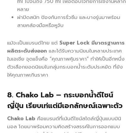
ml ไปจนถึง 750 ml เพื่อตอบโจทย์การใช้งานหลาก
หลาย
ฝาปิดสนิท ป้องกันการรั่วซึม และบางรุ่นมาพร้อม
สายคล้องมือหรือหูจับ
แม้จะเป็นแบรนด์ไทย แต่
Super Lock มีมาตรฐานการ
ผลิตระดับส่งออก
และได้รับความนิยมในหลายประเทศ
ในเอเชีย จุดแข็งคือ “คุณภาพคุ้มราคา” ทำให้เป็นอีกหนึ่ง
ตัวเลือกยอดนิยมในกลุ่มกระบอกน้ำระดับประหยัด ที่ยัง
ให้คุณภาพเกินราคา
8.
Chako Lab – กระบอกน้ำดีไซน์
ญี่ปุ่น เรียบเท่แต่มีเอกลักษณ์เฉพาะตัว
Chako Lab
คือแบรนด์ที่เน้นดีไซน์สไตล์ญี่ปุ่นแบบมินิ
มอล โดยมาพร้อมความคิดสร้างสรรค์ในการออกแบบ