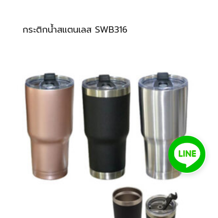
กระติกน้ำสแตนเลส SWB316