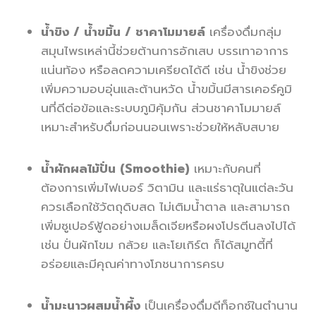
น้ำขิง / น้ำขมิ้น / ชาคาโมมายล์
เครื่องดื่มกลุ่ม
สมุนไพรเหล่านี้ช่วยต้านการอักเสบ บรรเทาอาการ
แน่นท้อง หรือลดความเครียดได้ดี เช่น น้ำขิงช่วย
เพิ่มความอบอุ่นและต้านหวัด น้ำขมิ้นมีสารเคอร์คูมิ
นที่ดีต่อข้อและระบบภูมิคุ้มกัน ส่วนชาคาโมมายล์
เหมาะสำหรับดื่มก่อนนอนเพราะช่วยให้หลับสบาย
น้ำผักผลไม้ปั่น (Smoothie)
เหมาะกับคนที่
ต้องการเพิ่มไฟเบอร์ วิตามิน และแร่ธาตุในแต่ละวัน
ควรเลือกใช้วัตถุดิบสด ไม่เติมน้ำตาล และสามารถ
เพิ่มซูเปอร์ฟู้ดอย่างเมล็ดเจียหรือผงโปรตีนลงไปได้
เช่น ปั่นผักโขม กล้วย และโยเกิร์ต ก็ได้สมูทตี้ที่
อร่อยและมีคุณค่าทางโภชนาการครบ
น้ำมะนาวผสมน้ำผึ้ง
เป็นเครื่องดื่มดีท็อกซ์ในตำนาน