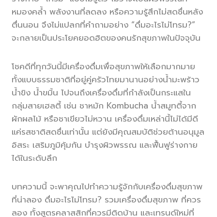
หมองคล้ำ พลังงานที่ลดลง หรือความรู้สึกไม่สดชื่นหลัง
ตื่นนอน จึงไม่แปลกที่คำถามอย่าง “ดื่มอะไรไม่โทรม?”
จะกลายเป็นประโยคยอดฮิตของคนรักสุขภาพในปัจจุบัน
โชคดีที่ทุกวันนี้มีเครื่องดื่มเพื่อสุขภาพให้เลือกมากมาย
ทั้งแบบธรรมชาติที่อยู่คู่ครัวไทยมานานอย่างน้ำมะพร้าว
น้ำขิง น้ำขมิ้น ไปจนถึงเครื่องดื่มที่กำลังเป็นกระแสใน
กลุ่มสายเฮลตี้ เช่น ชาหมัก Kombucha น้ำสมูทตี้จาก
ผักผลไม้ หรือชาเขียวไม่หวาน เครื่องดื่มเหล่านี้ไม่ได้มีดี
แค่รสชาติสดชื่นเท่านั้น แต่ยังมีคุณสมบัติช่วยต้านอนุมูล
อิสระ เสริมภูมิคุ้มกัน บำรุงผิวพรรณ และฟื้นฟูร่างกาย
ได้ในระดับลึก
บทความนี้ จะพาคุณไปทำความรู้จักกับเครื่องดื่มสุขภาพ
ที่น่าลอง ดื่มอะไรไม่โทรม? รวมเครื่องดื่มสุขภาพ ที่ควร
ลอง ทั้งสูตรคลาสสิกที่ควรมีติดบ้าน และเทรนด์ใหม่ที่