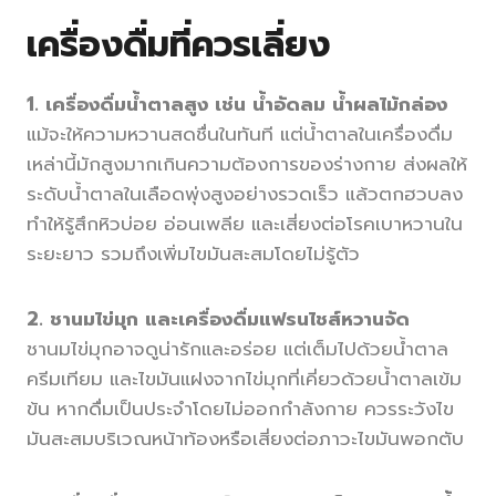
เครื่องดื่มที่ควรเลี่ยง
1. เครื่องดื่มน้ำตาลสูง เช่น น้ำอัดลม น้ำผลไม้กล่อง
แม้จะให้ความหวานสดชื่นในทันที แต่น้ำตาลในเครื่องดื่ม
เหล่านี้มักสูงมากเกินความต้องการของร่างกาย ส่งผลให้
ระดับน้ำตาลในเลือดพุ่งสูงอย่างรวดเร็ว แล้วตกฮวบลง
ทำให้รู้สึกหิวบ่อย อ่อนเพลีย และเสี่ยงต่อโรคเบาหวานใน
ระยะยาว รวมถึงเพิ่มไขมันสะสมโดยไม่รู้ตัว
2. ชานมไข่มุก และเครื่องดื่มแฟรนไชส์หวานจัด
ชานมไข่มุกอาจดูน่ารักและอร่อย แต่เต็มไปด้วยน้ำตาล
ครีมเทียม และไขมันแฝงจากไข่มุกที่เคี่ยวด้วยน้ำตาลเข้ม
ข้น หากดื่มเป็นประจำโดยไม่ออกกำลังกาย ควรระวังไข
มันสะสมบริเวณหน้าท้องหรือเสี่ยงต่อภาวะไขมันพอกตับ