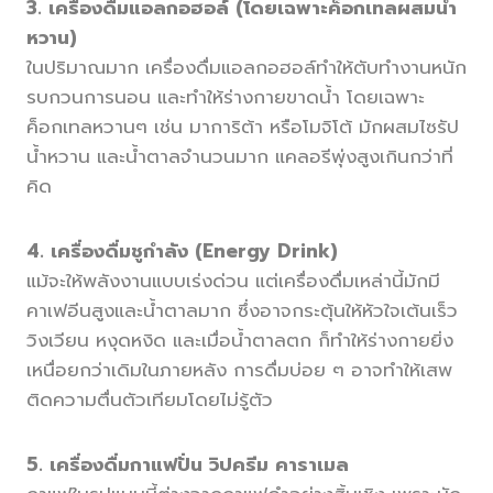
3. เครื่องดื่มแอลกอฮอล์ (โดยเฉพาะค็อกเทลผสมน้ำ
หวาน)
ในปริมาณมาก เครื่องดื่มแอลกอฮอล์ทำให้ตับทำงานหนัก
รบกวนการนอน และทำให้ร่างกายขาดน้ำ โดยเฉพาะ
ค็อกเทลหวานๆ เช่น มาการิต้า หรือโมจิโต้ มักผสมไซรัป
น้ำหวาน และน้ำตาลจำนวนมาก แคลอรีพุ่งสูงเกินกว่าที่
คิด
4. เครื่องดื่มชูกำลัง (Energy Drink)
แม้จะให้พลังงานแบบเร่งด่วน แต่เครื่องดื่มเหล่านี้มักมี
คาเฟอีนสูงและน้ำตาลมาก ซึ่งอาจกระตุ้นให้หัวใจเต้นเร็ว
วิงเวียน หงุดหงิด และเมื่อน้ำตาลตก ก็ทำให้ร่างกายยิ่ง
เหนื่อยกว่าเดิมในภายหลัง การดื่มบ่อย ๆ อาจทำให้เสพ
ติดความตื่นตัวเทียมโดยไม่รู้ตัว
5. เครื่องดื่มกาแฟปั่น วิปครีม คาราเมล