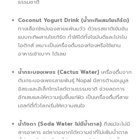
ธรรมชาติ
Coconut Yogurt Drink (น้ำกะทิผสมโยเกิร์ต)
ทางเลือกใหม่ของสายแพ้นมวัว ด้วยรสชาติเข้มข้น
แบบกะทิผสานโยเกิร์ต ทำให้ได้ทั้งไขมันดีและโปรไบ
โอติกส์ เหมาะเป็นเครื่องดื่มรองท้องหรือใช้แทน
อาหารเช้าเบาๆ ได้เลย
น้ำกระบองเพชร (Cactus Water)
เครื่องดื่มจาก
ต้นกระบองเพชรสายพันธุ์ Nopal มีสารต้านอนุมูล
อิสระและอิเล็กโทรไลต์ตามธรรมชาติ ช่วยลดการ
อักเสบและให้ความชุ่มชื้นแก่ผิว เป็นเครื่องดื่มที่สาย
เฮลท์ตี้ทั่วโลกเริ่มให้ความสนใจ
น้ำโซดา (Soda Water ไม่มีน้ำตาล)
ถึงแม้จะไม่มี
สารอาหาร แต่หากอยากได้ความซ่าที่ไม่เพิ่มน้ำตาล