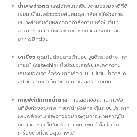
น้ำมะพร้าวสด
แหล่งโพแทสเซียมตามธรรมชาติที่ดี
เยี่ยม น้ำมะพร้าวช่วยคืนสมดุลเกลือแร่ให้ร่างกาย
เหมาะสำหรับดื่มหลังออกกำลังกาย หรือในวันที่
อากาศร้อนจัด ทั้งยังช่วยบำรุงผิวและระบบย่อย
อาหารอีกด้วย
ชาเขียว
อุดมไปด้วยสารต้านอนุมูลอิสระอย่าง “คา
เทชิน” (catechin) ซึ่งช่วยชะลอวัยและลดความ
เสี่ยงของโรคเรื้อรัง หากเลือกแบบไม่เติมน้ำตาล ก็
จะได้ประโยชน์เต็มที่แบบไม่มีแคลอรีส่วนเกิน
กาแฟดำไม่เติมน้ำตาล
ทางเลือกของสายคาเฟอี
นที่ยังห่วงสุขภาพ กาแฟดำช่วยกระตุ้นระบบประสาท
เพิ่มพลังงาน และอาจช่วยกระตุ้นการเผาผลาญไข
มันด้วย หากดื่มในปริมาณเหมาะสม ก็ถือว่าเป็น
เครื่องดื่มที่ดีต่อสุขภาพได้