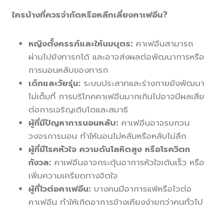
ใครบ้างที่ควรจำกัดหรือหลีกเลี่ยงคาเฟอีน?
หญิงตั้งครรภ์และให้นมบุตร:
คาเฟอีนสามารถ
ผ่านไปยังทารกได้ และอาจส่งผลต่อพัฒนาการหรือ
การนอนหลับของทารก
เด็กและวัยรุ่น:
ระบบประสาทและร่างกายยังพัฒนา
ไม่เต็มที่ การบริโภคคาเฟอีนมากเกินไปอาจมีผลเสีย
ต่อการเจริญเติบโตและสมาธิ
ผู้ที่มีปัญหาการนอนหลับ:
คาเฟอีนอาจรบกวน
วงจรการนอน ทำให้นอนไม่หลับหรือหลับไม่ลึก
ผู้ที่มีโรคหัวใจ ความดันโลหิตสูง หรือโรควิตก
กังวล:
คาเฟอีนอาจกระตุ้นอาการหัวใจเต้นเร็ว หรือ
เพิ่มความเครียดทางจิตใจ
ผู้ที่ไวต่อคาเฟอีน:
บางคนมีอาการแพ้หรือไวต่อ
คาเฟอีน ทำให้เกิดอาการข้างเคียงง่ายกว่าคนทั่วไป