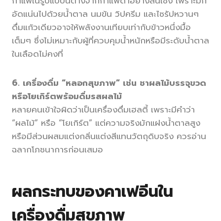
กาแฟในรูปแบบนี้ต่างจากกาแฟดำอย่างสิ้นเชิง เพราะมัก
อัดแน่นไปด้วยน้ำตาล นมข้น วิปครีม และไซรัปหวานๆ
ดื่มแก้วเดียวอาจให้พลังงานเทียบเท่ากับข้าวหนึ่งมื้อ
เต็มๆ ซึ่งไม่เหมาะกับผู้ที่ควบคุมน้ำหนักหรือมีระดับน้ำตาล
ในเลือดไม่คงที่
6. เครื่องดื่ม “หลอกสุขภาพ” เช่น ชาผลไม้บรรจุขวด
หรือโยเกิร์ตพร้อมดื่มรสผลไม้
หลายคนเข้าใจผิดว่าเป็นเครื่องดื่มเฮลตี้ เพราะมีคำว่า
“ผลไม้” หรือ “โยเกิร์ต” แต่ความจริงมักแฝงน้ำตาลสูง
หรือมีส่วนผสมแต่งกลิ่นแต่งสีแทนวัตถุดิบจริง ควรอ่าน
ฉลากโภชนาการก่อนเสมอ
ผลกระทบของคาเฟอีนใน
เครื่องดื่มสุขภาพ