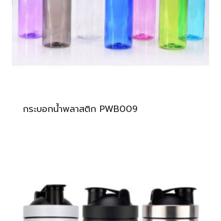
กระบอกน้ำพลาสติก PWB009