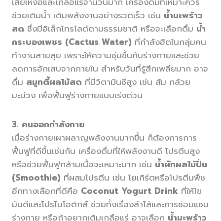
เสียเหงื่อและเกลือแร่จำนวนมาก เครื่องดื่มที่เหมาะควร
ช่วยเติมน้ำ เติมพลังงานอย่างรวดเร็ว เช่น
น้ำมะพร้าว
สด
ซึ่งมีอิเล็กโทรไลต์ตามธรรมชาติ หรือจะเลือกดื่ม
น้ำ
กระบองเพชร (Cactus Water)
ที่กำลังฮิตในกลุ่มคน
ทำงานสายลุย เพราะให้ความชุ่มชื้นกับร่างกายและช่วย
ลดการอักเสบจากภายใน สำหรับวันที่รู้สึกเพลียมาก อาจ
ดื่ม
สมูทตี้ผลไม้สด
ที่มีวิตามินซีสูง เช่น ส้ม กล้วย
มะม่วง เพื่อฟื้นฟูร่างกายแบบเร่งด่วน
3. คนออกกำลังกาย
เมื่อร่างกายเผาผลาญพลังงานมากขึ้น ก็ต้องการการ
ฟื้นฟูที่ดีขึ้นเช่นกัน เครื่องดื่มที่ให้พลังงานดี โปรตีนสูง
หรือช่วยฟื้นฟูกล้ามเนื้อจะเหมาะมาก เช่น
น้ำผักผลไม้ปั่น
(Smoothie)
ที่ผสมโปรตีน เช่น โยเกิร์ตหรือโปรตีนพืช
อีกทางเลือกที่ดีคือ
Coconut Yogurt Drink
ที่ให้ไข
มันดีและโปรไบโอติกส์ ช่วยทั้งเรื่องลำไส้และการซ่อมแซม
ร่างกาย หรือถ้าอยากเติมเกลือแร่ อาจเลือก
น้ำมะพร้าว