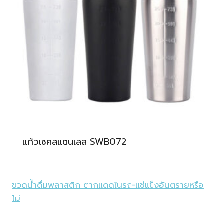
แก้วเชคสแตนเลส SWB072
ขวดน้ำดื่มพลาสติก ตากแดดในรถ-แช่แข็งอันตรายหรือ
ไม่