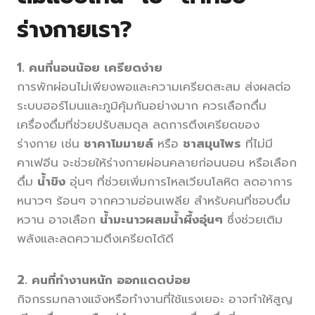
ร่างกายเรา?
1. คนที่นอนน้อย เครียดง่าย
การพักผ่อนไม่เพียงพอและความเครียดสะสม ส่งผลต่อ
ระบบฮอร์โมนและภูมิคุ้มกันอย่างมาก ควรเลือกดื่ม
เครื่องดื่มที่ช่วยปรับสมดุล ลดการตึงเครียดของ
ร่างกาย เช่น
ชาคาโมมายล์
หรือ
ชาสมุนไพร
ที่ไม่มี
คาเฟอีน จะช่วยให้ร่างกายผ่อนคลายก่อนนอน หรือเลือก
ดื่ม
น้ำขิง
อุ่นๆ ที่ช่วยเพิ่มการไหลเวียนโลหิต ลดอาการ
หนาวๆ ร้อนๆ จากความอ่อนเพลีย สำหรับคนที่ชอบดื่ม
หวาน อาจเลือก
น้ำมะนาวผสมน้ำผึ้งอุ่นๆ
ซึ่งช่วยเติม
พลังและลดความตึงเครียดได้ดี
2. คนที่ทำงานหนัก ออกแดดบ่อย
กิจกรรมกลางแจ้งหรือทำงานที่ใช้แรงเยอะ อาจทำให้สูญ