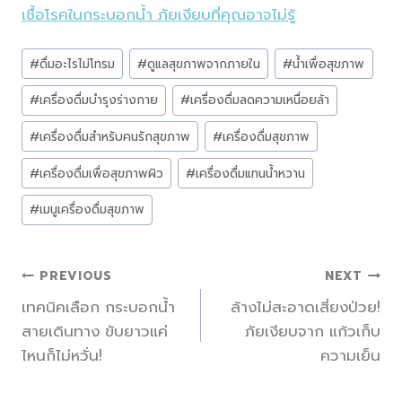
เชื้อโรคในกระบอกน้ำ ภัยเงียบที่คุณอาจไม่รู้
Post
#
ดื่มอะไรไม่โทรม
#
ดูแลสุขภาพจากภายใน
#
น้ำเพื่อสุขภาพ
Tags:
#
เครื่องดื่มบำรุงร่างกาย
#
เครื่องดื่มลดความเหนื่อยล้า
#
เครื่องดื่มสำหรับคนรักสุขภาพ
#
เครื่องดื่มสุขภาพ
#
เครื่องดื่มเพื่อสุขภาพผิว
#
เครื่องดื่มแทนน้ำหวาน
#
เมนูเครื่องดื่มสุขภาพ
แนะแนว
PREVIOUS
NEXT
เทคนิคเลือก กระบอกน้ำ
ล้างไม่สะอาดเสี่ยงป่วย!
เรื่อง
สายเดินทาง ขับยาวแค่
ภัยเงียบจาก แก้วเก็บ
ไหนก็ไม่หวั่น!
ความเย็น