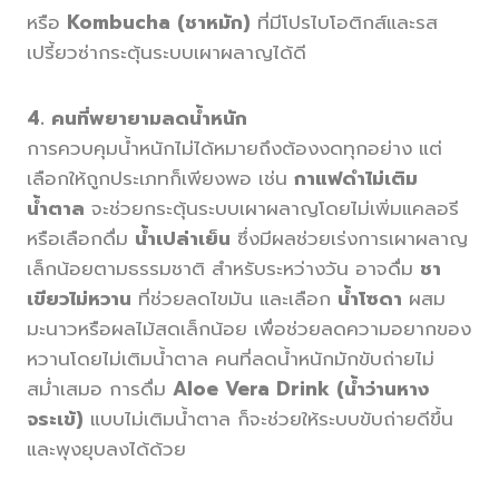
หรือ
Kombucha (ชาหมัก)
ที่มีโปรไบโอติกส์และรส
เปรี้ยวซ่ากระตุ้นระบบเผาผลาญได้ดี
4. คนที่พยายามลดน้ำหนัก
การควบคุมน้ำหนักไม่ได้หมายถึงต้องงดทุกอย่าง แต่
เลือกให้ถูกประเภทก็เพียงพอ เช่น
กาแฟดำไม่เติม
น้ำตาล
จะช่วยกระตุ้นระบบเผาผลาญโดยไม่เพิ่มแคลอรี
หรือเลือกดื่ม
น้ำเปล่าเย็น
ซึ่งมีผลช่วยเร่งการเผาผลาญ
เล็กน้อยตามธรรมชาติ สำหรับระหว่างวัน อาจดื่ม
ชา
เขียวไม่หวาน
ที่ช่วยลดไขมัน และเลือก
น้ำโซดา
ผสม
มะนาวหรือผลไม้สดเล็กน้อย เพื่อช่วยลดความอยากของ
หวานโดยไม่เติมน้ำตาล คนที่ลดน้ำหนักมักขับถ่ายไม่
สม่ำเสมอ การดื่ม
Aloe Vera Drink (น้ำว่านหาง
จระเข้)
แบบไม่เติมน้ำตาล ก็จะช่วยให้ระบบขับถ่ายดีขึ้น
และพุงยุบลงได้ด้วย