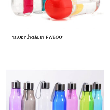
กระบอกน้ำตลับยา PWB001