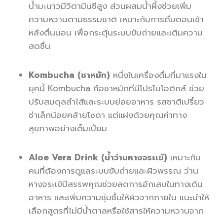
น้ำมะนาวมีวิตามินซีสูง ส่วนผสมน้ำผึ้งช่วยเพิ่ม
ความหวานตามธรรมชาติ เหมาะกับการดื่มตอนเช้า
หลังตื่นนอน เพื่อกระตุ้นระบบขับถ่ายและเติมความ
สดชื่น
Kombucha (ชาหมัก)
หนึ่งในเครื่องดื่มที่มาแรงใน
ยุคนี้ Kombucha คือชาหมักที่มีโปรไบโอติกส์ ช่วย
ปรับสมดุลลำไส้และระบบย่อยอาหาร รสชาติเปรี้ยว
ซ่าเล็กน้อยคล้ายโซดา แต่แฝงด้วยคุณค่าทาง
สุขภาพอย่างเต็มเปี่ยม
Aloe Vera Drink (น้ำว่านหางจระเข้)
เหมาะกับ
คนที่ต้องการดูแลระบบขับถ่ายและผิวพรรณ ว่าน
หางจระเข้มีสรรพคุณช่วยลดการอักเสบในทางเดิน
อาหาร และเพิ่มความชุ่มชื้นให้ผิวจากภายใน แนะนำให้
เลือกสูตรที่ไม่มีน้ำตาลหรือใช้สารให้ความหวานจาก