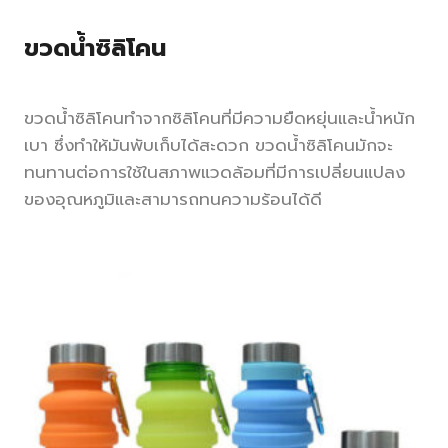
ขวดน้ำซิลิโคน
ขวดน้ำซิลิโคนทำจากซิลิโคนที่มีความยืดหยุ่นและน้ำหนัก
เบา ซึ่งทำให้มันพับเก็บได้สะดวก ขวดน้ำซิลิโคนมักจะ
ทนทานต่อการใช้ในสภาพแวดล้อมที่มีการเปลี่ยนแปลง
ของอุณหภูมิและสามารถทนความร้อนได้ดี