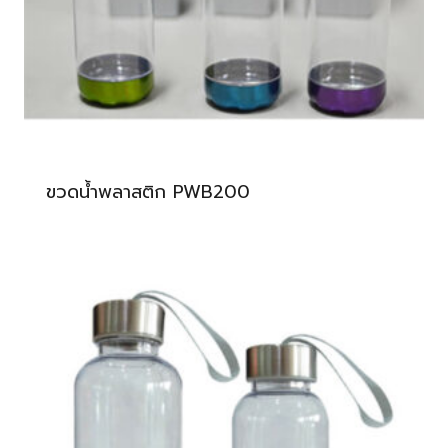
ขวดน้ำพลาสติก PWB200