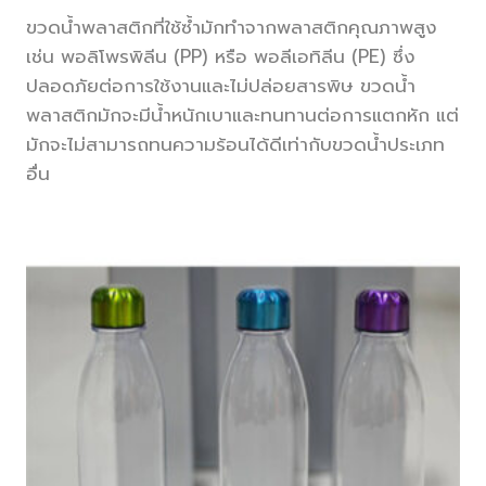
ขวดน้ำพลาสติกที่ใช้ซ้ำมักทำจากพลาสติกคุณภาพสูง
เช่น พอลิโพรพิลีน (PP) หรือ พอลีเอทิลีน (PE) ซึ่ง
ปลอดภัยต่อการใช้งานและไม่ปล่อยสารพิษ ขวดน้ำ
พลาสติกมักจะมีน้ำหนักเบาและทนทานต่อการแตกหัก แต่
มักจะไม่สามารถทนความร้อนได้ดีเท่ากับขวดน้ำประเภท
อื่น