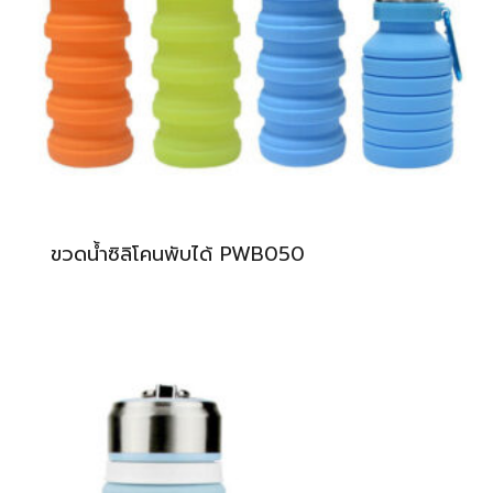
ขวดน้ำซิลิโคนพับได้ PWB050