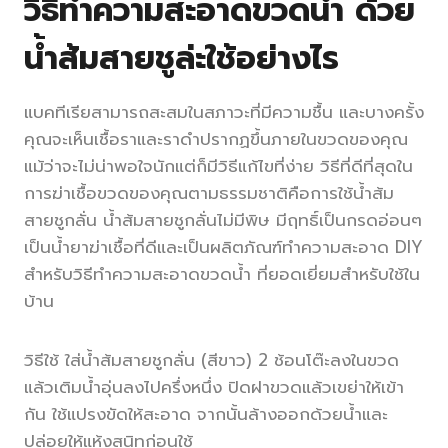
วิธีทำความสะอาดขวดน้ำ ด้วย
น้ำส้มสายชูล่ะใช้อย่างไร
แบคทีเรียสามารถสะสมในสภาวะที่มีความชื้น และบางครั้ง
คุณจะเห็นเชื้อราและราดำปรากฏขึ้นภายในขวดของคุณ
แม้ว่าจะไม่น่าพอใจนักแต่ก็มีวิธีแก้ไขที่ง่าย วิธีที่ดีที่สุดใน
การฆ่าเชื้อขวดของคุณตามธรรมชาติคือการใช้น้ำส้ม
สายชูกลั่น น้ำส้มสายชูกลั่นไม่มีพิษ มีฤทธิ์เป็นกรดอ่อนๆ
เป็นน้ำยาฆ่าเชื้อที่ดีและเป็นผลิตภัณฑ์ทำความสะอาด DIY
สำหรับวิธีทำความสะอาดขวดน้ำ ที่ยอดเยี่ยมสำหรับใช้ใน
บ้าน
วิธีใช้ ใส่น้ำส้มสายชูกลั่น (สีขาว) 2 ช้อนโต๊ะลงในขวด
แล้วเติมน้ำอุ่นลงไปครึ่งหนึ่ง ปิดฝาขวดแล้วเขย่าให้เข้า
กัน ใช้แปรงขัดให้สะอาด จากนั้นล้างออกด้วยน้ำและ
ปล่อยให้แห้งสนิทก่อนใช้