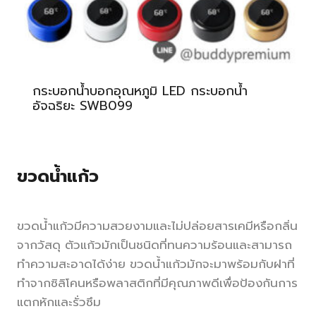
กระบอกน้ำบอกอุณหภูมิ LED กระบอกน้ำ
อัจฉริยะ SWB099
ขวดน้ำแก้ว
ขวดน้ำแก้วมีความสวยงามและไม่ปล่อยสารเคมีหรือกลิ่น
จากวัสดุ ตัวแก้วมักเป็นชนิดที่ทนความร้อนและสามารถ
ทำความสะอาดได้ง่าย ขวดน้ำแก้วมักจะมาพร้อมกับฝาที่
ทำจากซิลิโคนหรือพลาสติกที่มีคุณภาพดีเพื่อป้องกันการ
แตกหักและรั่วซึม