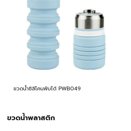
ขวดน้ำซิลิโคนพับได้ PWB049
ขวดน้ำพลาสติก