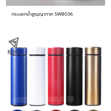
กระบอกน้ำสูญญากาศ SWB036