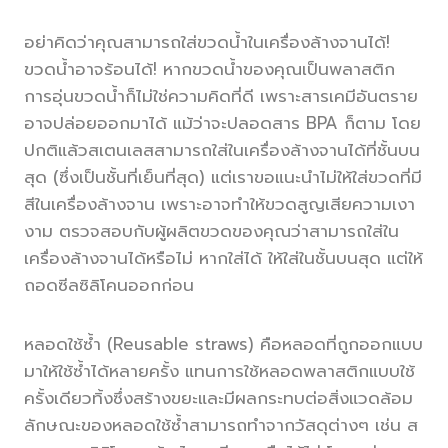
อย่าคิดว่าคุณสามารถใส่ขวดน้ำในเครื่องล้างจานได้!
ขวดน้ำอาจร้อนได้! หากขวดน้ำของคุณเป็นพลาสติก
การอุ่นขวดน้ำก็ไม่ใช่ความคิดที่ดี เพราะสารเคมีอันตราย
อาจปล่อยออกมาได้ แม้ว่าจะปลอดสาร BPA ก็ตาม โดย
ปกติแล้วสเตนเลสสามารถใส่ในเครื่องล้างจานได้ที่ชั้นบน
สุด (ซึ่งเป็นชั้นที่เย็นที่สุด) แต่เราขอแนะนำไม่ให้ใส่ขวดที่มี
สีในเครื่องล้างจาน เพราะอาจทำให้ขวดสูญเสียความเงา
งาม ตรวจสอบกับผู้ผลิตขวดของคุณว่าสามารถใส่ใน
เครื่องล้างจานได้หรือไม่ หากใส่ได้ ให้ใส่ในชั้นบนสุด แต่ให้
ถอดซีลซิลิโคนออกก่อน
หลอดใช้ซ้ำ (Reusable straws) คือหลอดที่ถูกออกแบบ
มาให้ใช้ซ้ำได้หลายครั้ง แทนการใช้หลอดพลาสติกแบบใช้
ครั้งเดียวทิ้งซึ่งสร้างขยะและมีผลกระทบต่อสิ่งแวดล้อม
ลักษณะของหลอดใช้ซ้ำสามารถทำจากวัสดุต่างๆ เช่น ส