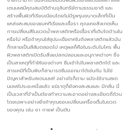
เตนเลสมีคุณสมบัติต้านจุลินทรีย์ตามธรรมชาติ และ
สร้างพื้นผิวที่เรียบเนียนโดยไม่มีรูพรุนขนาดเล็กที่เป็น
แหล่งสะสมของแบคทีเรียและเชื้อรา คุณเคยสังเกตเห็น
การเปลี่ยนสีในขวดน้ำพลาสติกหรือเชื้อราที่เติบโตด้านใน
หรือไม่ หรือถ้าคุณใส่ซุปมะเขือเทศในถังพลาสติกแล้วมัน
ก็กลายเป็นสีส้มตลอดไป เหตุผลก็คือในระดับไมโคร พื้น
ผิวพลาสติกเปิดรับสิ่งแปลกปลอมและอนุภาคต่างๆ ซึ่ง
เป็นสาเหตุที่ทำให้ของต่างๆ ซึมเข้าไปในพลาสติกได้ และ
สารเคมีที่เป็นพิษก็สามารถซึมออกมาได้เช่นกัน ไม่ใช่
ปัญหาสำหรับสเตนเลส! อย่างไรก็ตาม แม้จะใช้งานสเต
นเลสไประยะหนึ่งแล้ว แร่ธาตุก็ยังคงสะสมและ มีกลิ่น นี่
เป็นเวลาที่จำเป็นต้องทำความสะอาดอย่างละเอียดถี่ถ้วน
โดยเฉพาะอย่างยิ่งถ้าคุณชอบเปลี่ยนเครื่องดื่มในขวด
ของคุณ เช่น ชา กาแฟ เป็นต้น