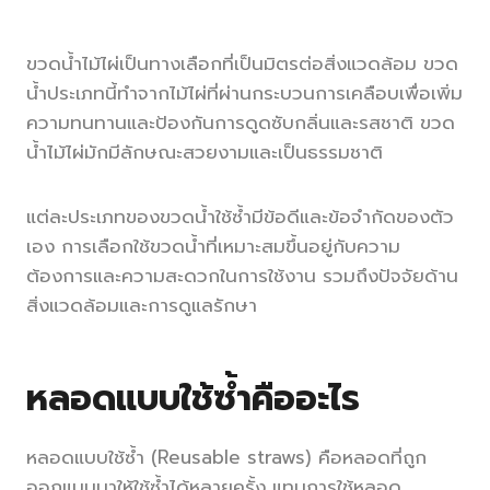
ขวดน้ำไม้ไผ่เป็นทางเลือกที่เป็นมิตรต่อสิ่งแวดล้อม ขวด
น้ำประเภทนี้ทำจากไม้ไผ่ที่ผ่านกระบวนการเคลือบเพื่อเพิ่ม
ความทนทานและป้องกันการดูดซับกลิ่นและรสชาติ ขวด
น้ำไม้ไผ่มักมีลักษณะสวยงามและเป็นธรรมชาติ
แต่ละประเภทของขวดน้ำใช้ซ้ำมีข้อดีและข้อจำกัดของตัว
เอง การเลือกใช้ขวดน้ำที่เหมาะสมขึ้นอยู่กับความ
ต้องการและความสะดวกในการใช้งาน รวมถึงปัจจัยด้าน
สิ่งแวดล้อมและการดูแลรักษา
หลอดแบบใช้ซ้ำคืออะไร
หลอดแบบใช้ซ้ำ (Reusable straws) คือหลอดที่ถูก
ออกแบบมาให้ใช้ซ้ำได้หลายครั้ง แทนการใช้หลอด