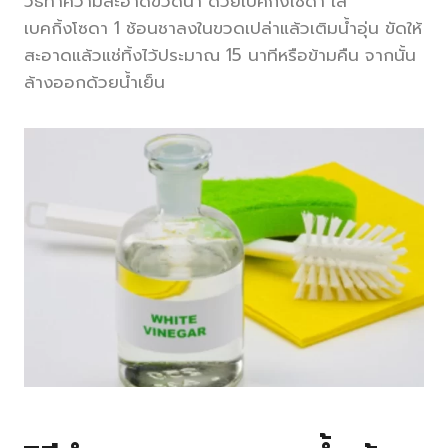
วิธีทำความสะอาดขวดน้ำ ด้วยเบคกิ้งโซดา ใส่
เบคกิ้งโซดา 1 ช้อนชาลงในขวดเปล่าแล้วเติมน้ำอุ่น ขัดให้
สะอาดแล้วแช่ทิ้งไว้ประมาณ 15 นาทีหรือข้ามคืน จากนั้น
ล้างออกด้วยน้ำเย็น