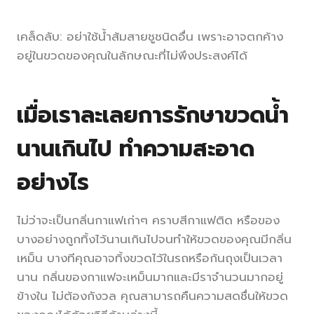
เคล็ดลับ: อย่าใช้น้ำส้มสายชูชนิดอื่น เพราะอาจตกค้าง
อยู่ในขวดของคุณในลักษณะที่ไม่พึงประสงค์ได้
เมื่อเราละเลยการรักษาขวดน้ำ
นานเกินไป
ทำความสะอาด
อย่างไร
ไม่ว่าจะเป็นกลิ่นกาแฟเก่าๆ คราบสีกาแฟติด หรือของ
บางอย่างถูกทิ้งไว้นานเกินไปจนทำให้ขวดของคุณมีกลิ่น
เหม็น บางทีคุณอาจทิ้งขวดไว้ในรถหรือก้นถุงเป็นเวลา
นาน กลิ่นของกาแฟจะเหม็นมากและมีราจำนวนมากอยู่
ข้างใน ไม่ต้องกังวล คุณสามารถคืนความสดชื่นให้ขวด