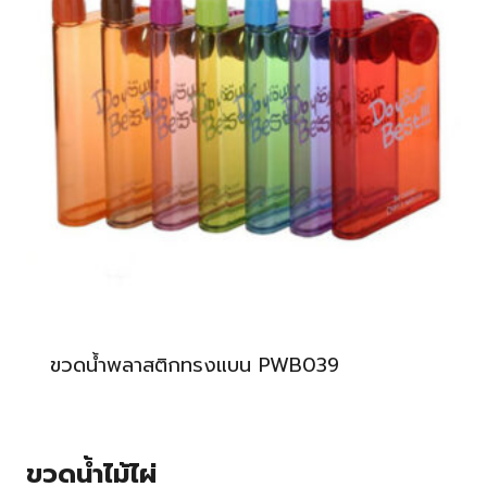
ขวดน้ำพลาสติกทรงแบน PWB039
ขวดน้ำไม้ไผ่