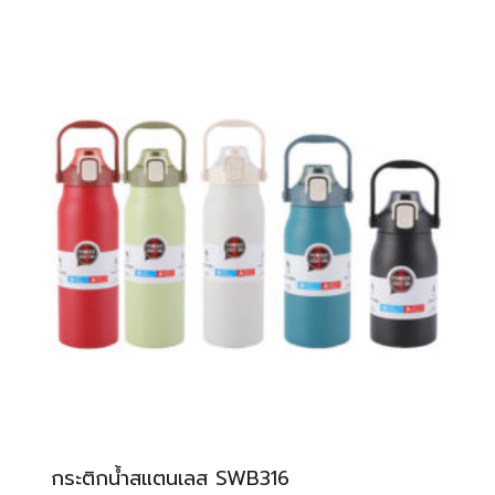
กระติกน้ำสแตนเลส SWB316