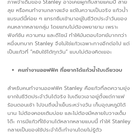
ภาพจำเดิมของ Stanley อาจเคยผูกกับสายแคมป์ สาย
ลุย หรือคนทำงานกลางแจ้ง แต่ในความเป็นจริง แก้วน้ำ
แบรนด์นี้ค่อย ๆ แทรกซึมเข้ามาอยู่ในชีวิตประจำวันของ
คนหลากหลายกลุ่ม โดยแทบไม่ต้องพยายาม เพราะ
ฟังก์ชัน ความทน และดีไซน์ ทำให้มันตอบโจทย์มากกว่า
หนึ่งบทบาท Stanley จึงไม่ใช่แก้วเฉพาะทางอีกต่อไป แต่
เป็นแก้วที่ “หยิบใช้ได้ทุกวัน” แบบไม่ต้องคิดเยอะ
คนทำงานออฟฟิศ ที่อยากได้แก้วน้ำใบเดียวจบ
สำหรับคนทำงานออฟฟิศ Stanley คือแก้วที่ลดความยุ่ง
ยากในชีวิตประจำวันได้จริง ใบเดียวเอาอยู่ตั้งแต่กาแฟ
ร้อนตอนเช้า ไปจนถึงน้ำเย็นระหว่างวัน เก็บอุณหภูมิได้
นาน ไม่ต้องคอยเติมบ่อย และไม่ต้องมีหลายใบวางเต็ม
โต๊ะ การมีแก้วที่ใช้งานได้หลากหลายแบบนี้ ทำให้ Stanley
กลายเป็นของใช้ประจำโต๊ะทำงานโดยไม่รู้ตัว