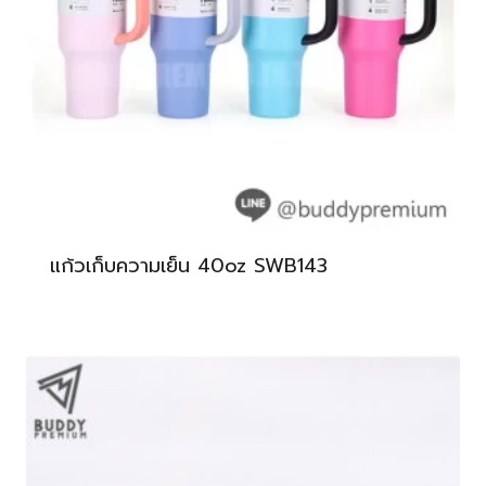
แก้วเก็บความเย็น 40oz SWB143