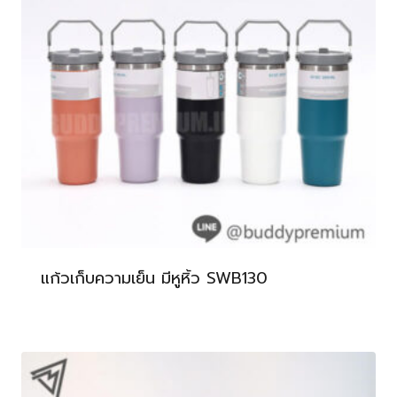
แก้วเก็บความเย็น มีหูหิ้ว SWB130