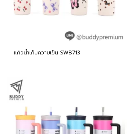
แก้วน้ำเก็บความเย็น SWB713