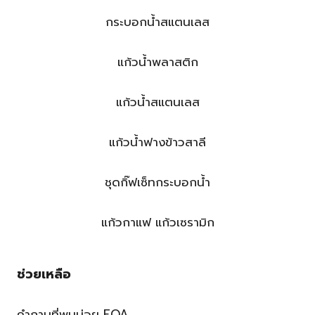
กระบอกน้ำสแตนเลส
แก้วน้ำพลาสติก
แก้วน้ำสแตนเลส
แก้วน้ำฟางข้าวสาลี
ชุดกิ๊ฟเซ็ทกระบอกน้ำ
แก้วกาแฟ แก้วเซรามิก
ช่วยเหลือ
คำถามที่พบบ่อย FQA