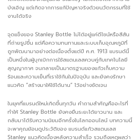
บังเอิญ แต่เกิดจากการแก้ปัญหาจริงด้วยนวัตกรรมที่ใช้
งานได้จริง
จุดแข็งของ Stanley Bottle ไม่ได้อยู่แค่ดีไซน์หรือสีสัน
ที่ถ่ายรูปขึ้น แต่คือความทนทานและระบบเก็บอุณหภูมิที่
ถูกพัฒนามาอย่างต่อเนื่องตั้งแต่ปี ค.ศ. 1913 แบรนด์นี้
เป็นหนึ่งในผู้บุกเบิกการใช้สแตนเลสควบคู่กับเทคโนโลยี
สุญญากาศ จนกลายเป็นมาตรฐานของแก้วเก็บความ
ร้อนและความเย็นที่เราใช้กันในปัจจุบัน และยังคงรักษา
แนวคิด “สร้างมาให้ใช้ได้นาน” ไว้อย่างชัดเจน
ในยุคที่แบรนด์ใหม่เกิดขึ้นทุกวัน คำถามสำคัญคืออะไรที่
ทำให้ Stanley Bottle ยังคงยืนระยะได้ยาวนาน และ
กลับมาได้รับความนิยมอีกครั้งในโลกออนไลน์ บทความนี้
จะพาคุณย้อนดูประวัติของ แบรนด์แก้วสแตนเลส
Stanley แนวคิดเบื้องหลังความสำเร็จ รวมถึงเหตุผลว่า