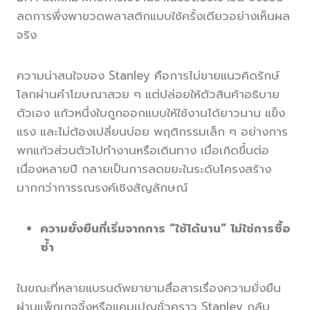
ลดการพึ่งพาขวดพลาสติกแบบใช้ครั้งเดียวอย่างเห็นผล
จริง
ความน่าสนใจของ Stanley คือการไม่ขายแนวคิดรักษ์
โลกผ่านคำโฆษณาสวย ๆ แต่ปล่อยให้ตัวสินค้าอธิบาย
ตัวเอง แก้วหนึ่งใบถูกออกแบบให้ใช้งานได้ยาวนาน แข็ง
แรง และไม่ต้องเปลี่ยนบ่อย พฤติกรรมเล็ก ๆ อย่างการ
พกแก้วส่วนตัวไปทำงานหรือเดินทาง เมื่อเกิดขึ้นต่อ
เนื่องหลายปี กลายเป็นการลดขยะในระดับโครงสร้าง
มากกว่าการรณรงค์เชิงสัญลักษณ์
ความยั่งยืนที่เริ่มจากการ “ใช้ได้นาน” ไม่ใช่การซื้อ
ซ้ำ
ในขณะที่หลายแบรนด์พยายามสื่อสารเรื่องความยั่งยืน
ผ่านแพ็กเกจจิ้งหรือแคมเปญชั่วคราว Stanley กลับ