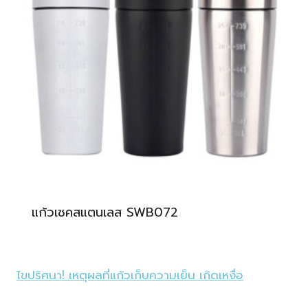
แก้วเชคสแตนเลส SWB072
ไขปริศนา! เหตุผลที่แก้วเก็บความเย็น เกิดเหงื่อ