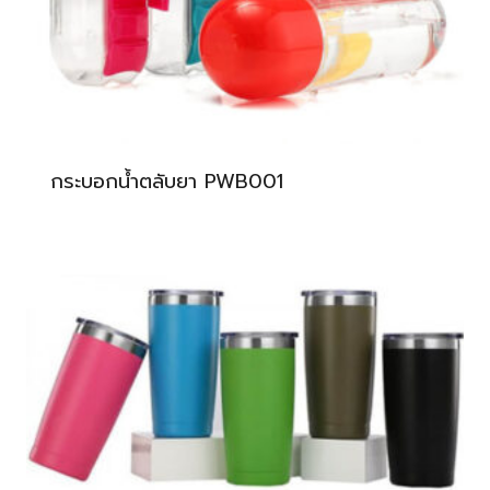
กระบอกน้ำตลับยา PWB001