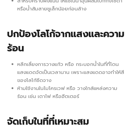
สำหรับคราบฝังแน่น ให้แช่ในน้ำอุ่นผสมเบกกิ้งโซดา
หรือน้ำส้มสายชูเล็กน้อยก่อนล้าง
ปกป้องโลโก้จากแสงและความ
ร้อน
หลีกเลี่ยงการวางแก้ว หรือ กระบอกน้ำในที่ที่โดน
แสงแดดจัดเป็นเวลานาน เพราะแสงแดดอาจทำให้สี
ของโลโก้ซีดจาง
ห้ามใช้งานในไมโครเวฟ หรือ วางใกล้แหล่งความ
ร้อน เช่น เตาไฟ หรือฮีตเตอร์
จัดเก็บในที่ที่เหมาะสม