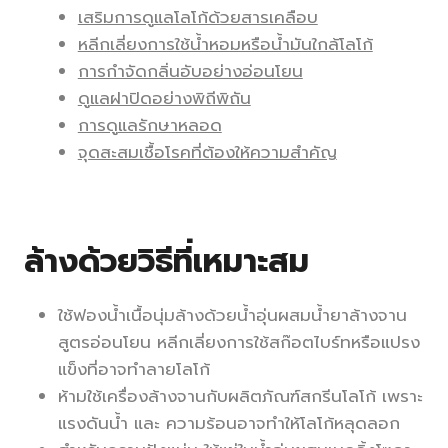
เสริมการดูแลโลโก้ด้วยสารเคลือบ
หลีกเลี่ยงการใช้น้ำหอมหรือน้ำมันใกล้โลโก้
การกำจัดกลิ่นอับอย่างอ่อนโยน
ดูแลฝาปิดอย่างพิถีพิถัน
การดูแลรักษาหลอด
จุดสะสมเชื้อโรคที่ต้องให้ความสำคัญ
ล้างด้วยวิธีที่เหมาะสม
ใช้ฟองน้ำเนื้อนุ่มล้างด้วยน้ำอุ่นผสมน้ำยาล้างจาน
สูตรอ่อนโยน หลีกเลี่ยงการใช้สก๊อตไบร์ทหรือแปรง
แข็งที่อาจทำลายโลโก้
ห้ามใช้เครื่องล้างจานกับผลิตภัณฑ์สกรีนโลโก้ เพราะ
แรงดันน้ำ และ ความร้อนอาจทำให้โลโก้หลุดลอก