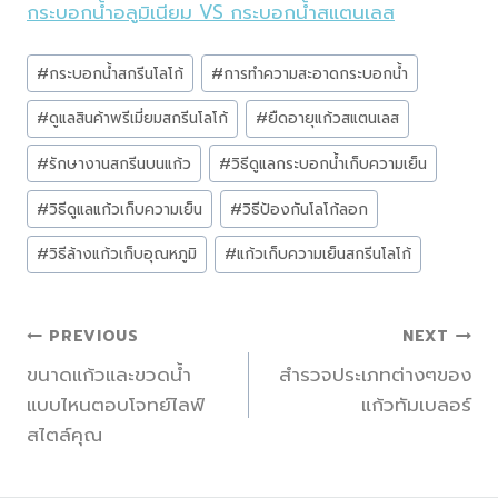
กระบอกน้ำอลูมิเนียม VS กระบอกน้ำสแตนเลส
Post
#
กระบอกน้ำสกรีนโลโก้
#
การทำความสะอาดกระบอกน้ำ
Tags:
#
ดูแลสินค้าพรีเมี่ยมสกรีนโลโก้
#
ยืดอายุแก้วสแตนเลส
#
รักษางานสกรีนบนแก้ว
#
วิธีดูแลกระบอกน้ำเก็บความเย็น
#
วิธีดูแลแก้วเก็บความเย็น
#
วิธีป้องกันโลโก้ลอก
#
วิธีล้างแก้วเก็บอุณหภูมิ
#
แก้วเก็บความเย็นสกรีนโลโก้
แนะแนว
PREVIOUS
NEXT
ขนาดแก้วและขวดน้ำ
สำรวจประเภทต่างๆของ
เรื่อง
แบบไหนตอบโจทย์ไลฟ์
แก้วทัมเบลอร์
สไตล์คุณ