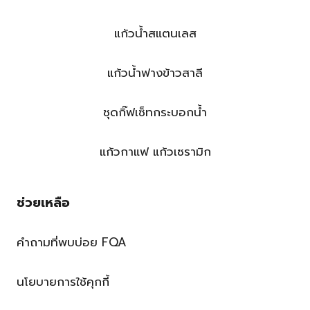
แก้วน้ำสแตนเลส
แก้วน้ำฟางข้าวสาลี
ชุดกิ๊ฟเซ็ทกระบอกน้ำ
แก้วกาแฟ แก้วเซรามิก
ช่วยเหลือ
คำถามที่พบบ่อย FQA
นโยบายการใช้คุกกี้