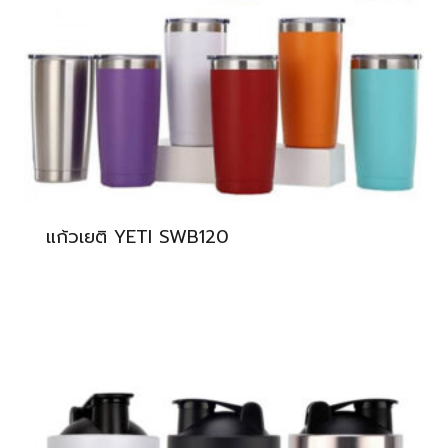
แก้วเยติ YETI SWB120