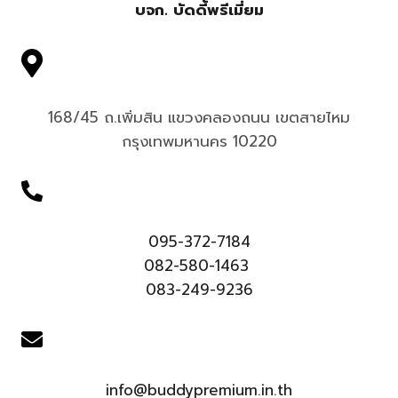
บจก. บัดดี้พรีเมี่ยม
168/45 ถ.เพิ่มสิน แขวงคลองถนน เขตสายไหม
กรุงเทพมหานคร 10220
095-372-7184
082-580-1463
083-249-9236
info@buddypremium.in.th