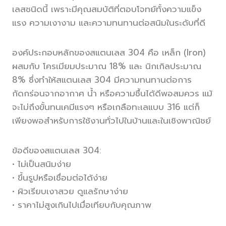
เลสชนิดนี้ เพราะมีคุณสมบัติที่ตอบโจทย์ทั้งความแข็ง
แรง ความเงางาม และความทนทานต่อสนิมในระดับที่ดี
องค์ประกอบหลักของสแตนเลส 304 คือ เหล็ก (Iron)
ผสมกับ โครเมียมประมาณ 18% และ นิกเกิลประมาณ
8% ซึ่งทำให้สแตนเลส 304 มีความทนทานต่อการ
กัดกร่อนจากอากาศ น้ำ หรือความชื้นได้ดีพอสมควร แม้
จะไม่ถึงขั้นทนเคมีแรงๆ หรือเกลือทะเลแบบ 316 แต่ก็
เพียงพอสำหรับการใช้งานทั่วไปในบ้านและในเชิงพาณิชย์
ข้อดีของสแตนเลส 304:
• ไม่เป็นสนิมง่าย
• ขึ้นรูปหรือเชื่อมต่อได้ง่าย
• ผิวเรียบเงาสวย ดูแลรักษาง่าย
• ราคาไม่สูงเกินไปเมื่อเทียบกับคุณภาพ