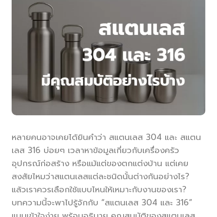
หลายคนอาจเคยได้ยินคำว่า สแตนเลส 304 และ สแตน
เลส 316 บ่อยๆ เวลาหาข้อมูลเกี่ยวกับเครื่องครัว
อุปกรณ์ก่อสร้าง หรือแม้แต่ของตกแต่งบ้าน แต่เคย
สงสัยไหมว่าสแตนเลสแต่ละชนิดนั้นต่างกันอย่างไร?
แล้วเราควรเลือกใช้แบบไหนให้เหมาะกับงานของเรา?
บทความนี้จะพาไปรู้จักกับ “สแตนเลส 304 และ 316”
แบบเข้าใจง่าย พร้อมอธิบาย คุณสมบัติของสแตนเลส