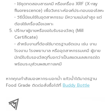
• ใช้ชุดทดสอบสารเคมี หรือเครื่อง XRF (X-ray
fluorescence) เพื่อวิเคราะห์องค์ประกอบของโลหะ
• วิธีนี้นิยมใช้ในอุตสาหกรรม มีความแม่นยำสูง แต่
ต้องใช้เครื่องมือเฉพาะ
ปรึกษาผู้ขายหรือขอใบรับรองวัสดุ (Mill
Certificate)
• สำหรับงานที่ต้องใช้มาตรฐานชัดเจน เช่น งาน
โรงงาน โรงพยาบาล หรืออุตสาหกรรมเคมี ผู้ขาย
มักมีใบรับรองวัสดุที่บอกว่าเป็นสแตนเลสเกรดใด
พร้อมระบุส่วนผสมทางเคมี
หากคุณกำลังมองหากระบอกน้ำ แก้วน้ำได้มาตรฐาน
Food Grade ติดต่อสั่งซื้อได้ที่
Buddy Bottle