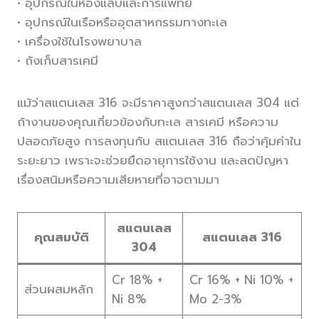
• อุปกรณ์ในห้องแล็บและการแพทย์
• อุปกรณ์ในเรือหรืออุตสาหกรรมทางทะเล
• เครื่องใช้ในโรงพยาบาล
• ถังเก็บสารเคมี
แม้ว่าสแตนเลส 316 จะมีราคาสูงกว่าสแตนเลส 304 แต่
ถ้างานของคุณเกี่ยวข้องกับทะเล สารเคมี หรือความ
ปลอดภัยสูง การลงทุนกับ สแตนเลส 316 ถือว่าคุ้มค่าใน
ระยะยาว เพราะจะช่วยยืดอายุการใช้งาน และลดปัญหา
เรื่องสนิมหรือความเสียหายที่อาจตามมา
สแตนเลส
คุณสมบัติ
สแตนเลส 316
304
Cr 18% +
Cr 16% + Ni 10% +
ส่วนผสมหลัก
Ni 8%
Mo 2-3%