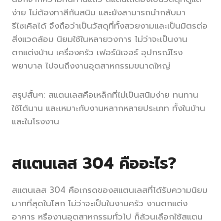
ง่าย ไม่ต้องทาสีกันสนิม และยังสามารถนำกลับมา
รีไซเคิลได้ จึงถือว่าเป็นวัสดุที่ทั้งสวยงามและเป็นมิตรต่อ
สิ่งแวดล้อม นิยมใช้ในหลายวงการ ไม่ว่าจะเป็นงาน
ตกแต่งบ้าน เครื่องครัว เฟอร์นิเจอร์ อุปกรณ์โรง
พยาบาล ไปจนถึงงานอุตสาหกรรมขนาดใหญ่
สรุปสั้นๆ: สแตนเลสคือเหล็กที่ไม่เป็นสนิมง่าย ทนทาน
ใช้ได้นาน และเหมาะกับงานหลากหลายประเภท ทั้งในบ้าน
และในโรงงาน
สแตนเลส 304 คืออะไร?
สแตนเลส 304 คือเกรดของสแตนเลสที่ได้รับความนิยม
มากที่สุดในโลก ไม่ว่าจะเป็นในงานครัว งานตกแต่ง
อาคาร หรืองานอุตสาหกรรมทั่วไป ก็ล้วนเลือกใช้สแตน