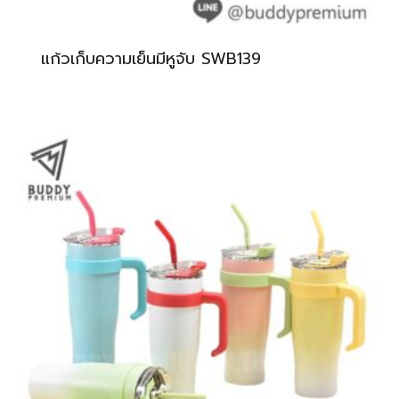
แก้วเก็บความเย็นมีหูจับ SWB139