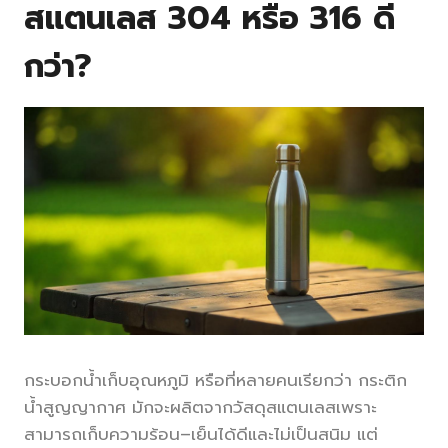
สแตนเลส 304 หรือ 316 ดี
กว่า?
กระบอกน้ำเก็บอุณหภูมิ หรือที่หลายคนเรียกว่า กระติก
น้ำสูญญากาศ มักจะผลิตจากวัสดุสแตนเลสเพราะ
สามารถเก็บความร้อน–เย็นได้ดีและไม่เป็นสนิม แต่