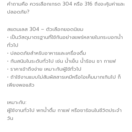
คำถามคือ ควรเลือกเกรด 304 หรือ 316 ถึงจะคุ้มค่าและ
ปลอดภัย?
สแตนเลส 304 – ตัวเลือกยอดนิยม
• เป็นวัสดุมาตรฐานที่ใช้กันอย่างแพร่หลายในกระบอกน้ำ
ทั่วไป
• ปลอดภัยสำหรับอาหารและเครื่องดื่ม
• กันสนิมในระดับทั่วไป เช่น น้ำเย็น น้ำร้อน ชา กาแฟ
• ราคาเข้าถึงง่าย เหมาะกับผู้ใช้ทั่วไป
• ถ้าใช้งานแบบไม่สัมผัสสารเคมีหรือไอเค็มมากเกินไป ก็
เพียงพอแล้ว
เหมาะกับ:
ผู้ใช้งานทั่วไป พกน้ำดื่ม กาแฟ หรือชาร้อนในชีวิตประจำ
วัน