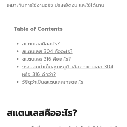
เหมาะกับการใช้งานจริง ประหยัดงบ และใช้ได้นาน
Table of Contents
สแตนเลสคืออะไร?
สแตนเลส 304 คืออะไร?
สแตนเลส 316 คืออะไร?
กระบอกน้ำเก็บอุณหภูมิ: เลือกสแตนเลส 304
หรือ 316 ดีกว่า?
วิธีดูว่าเป็นสแตนเลสเกรดอะไร
สแตนเลสคืออะไร?