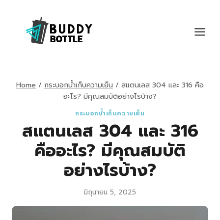
Skip
to
content
Home
/
กระบอกน้ำเก็บความเย็น
/
สแตนเลส 304 และ 316 คือ
อะไร? มีคุณสมบัติอย่างไรบ้าง?
กระบอกน้ำเก็บความเย็น
สแตนเลส 304 และ 316
คืออะไร? มีคุณสมบัติ
อย่างไรบ้าง?
มิถุนายน 5, 2025