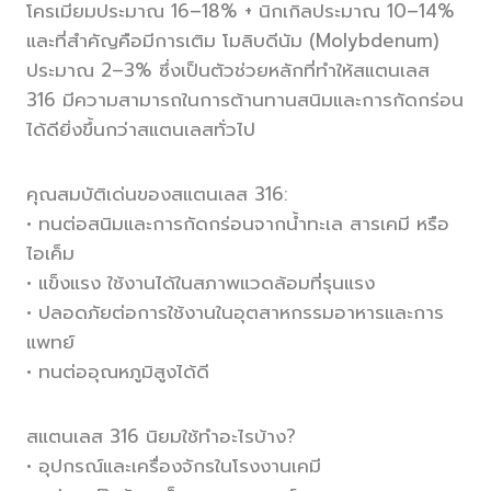
โครเมียมประมาณ 16–18% + นิกเกิลประมาณ 10–14%
และที่สำคัญคือมีการเติม โมลิบดีนัม (Molybdenum)
ประมาณ 2–3% ซึ่งเป็นตัวช่วยหลักที่ทำให้สแตนเลส
316 มีความสามารถในการต้านทานสนิมและการกัดกร่อน
ได้ดียิ่งขึ้นกว่าสแตนเลสทั่วไป
คุณสมบัติเด่นของสแตนเลส 316:
• ทนต่อสนิมและการกัดกร่อนจากน้ำทะเล สารเคมี หรือ
ไอเค็ม
• แข็งแรง ใช้งานได้ในสภาพแวดล้อมที่รุนแรง
• ปลอดภัยต่อการใช้งานในอุตสาหกรรมอาหารและการ
แพทย์
• ทนต่ออุณหภูมิสูงได้ดี
สแตนเลส 316 นิยมใช้ทำอะไรบ้าง?
• อุปกรณ์และเครื่องจักรในโรงงานเคมี