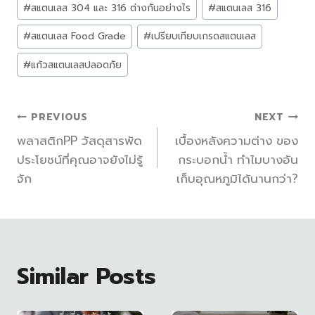
#
สแตนเลส 304 และ 316 ต่างกันอย่างไร
#
สแตนเลส 316
#
สแตนเลส Food Grade
#
เปรียบเทียบเกรดสแตนเลส
#
แก้วสแตนเลสปลอดภัย
แนะแนว
PREVIOUS
NEXT
พลาสติกPP วัสดุสารพัด
เบื้องหลังความต่าง ของ
เรื่อง
ประโยชน์ที่คุณอาจยังไม่รู้
กระบอกน้ำ ทำไมบางอัน
จัก
เก็บอุณหภูมิได้นานกว่า?
Similar Posts