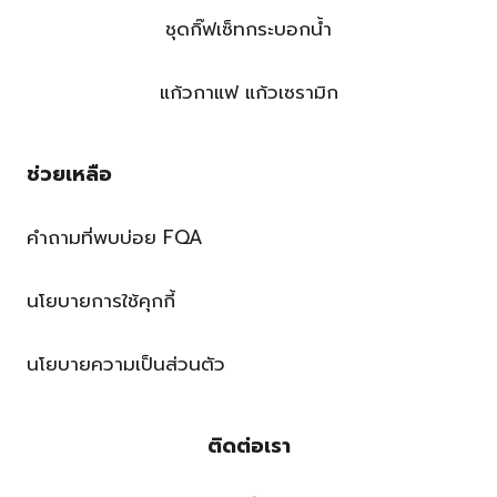
ชุดกิ๊ฟเซ็ทกระบอกน้ำ
แก้วกาแฟ แก้วเซรามิก
ช่วยเหลือ
คำถามที่พบบ่อย FQA
นโยบายการใช้คุกกี้
นโยบายความเป็นส่วนตัว
ติดต่อเรา