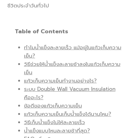
ชีวิตประจำวันทั่วไป
Table of Contents
ทำไมน้ำแข็งละลายเร็ว แม้อยู่ในแก้วเก็บความ
เย็น?
วิธีช่วยให้น้ำแข็งละลายช้าลงในแก้วเก็บความ
เย็น
แก้วเก็บความเย็นทำงานอย่างไร?
ระบบ Double Wall Vacuum Insulation
คืออะไร?
ข้อดีของแก้วเก็บความเย็น
แก้วเก็บความเย็นเก็บน้ำแข็งได้นานไหม?
วิธีเก็บน้ำแข็งไม่ให้ละลายเร็ว
น้ำแข็งแบบไหนละลายช้าที่สุด?