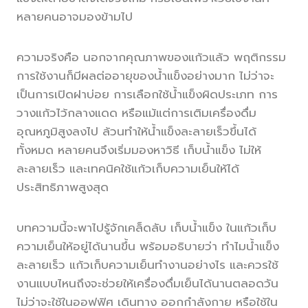
หลายคนอาจมองข้ามไป
ความจริงคือ นอกจากคุณภาพของแก้วแล้ว พฤติกรรม
การใช้งานก็มีผลต่ออายุของน้ำแข็งอย่างมาก ไม่ว่าจะ
เป็นการเปิดฝาบ่อย การเลือกใช้น้ำแข็งผิดประเภท การ
วางแก้วไว้กลางแดด หรือแม้แต่การเติมเครื่องดื่ม
อุณหภูมิสูงลงไป ล้วนทำให้น้ำแข็งละลายเร็วขึ้นได้
ทั้งหมด หลายคนจึงเริ่มมองหาวิธี เก็บน้ำแข็ง ไม่ให้
ละลายเร็ว และเทคนิคใช้แก้วเก็บความเย็นให้ได้
ประสิทธิภาพสูงสุด
บทความนี้จะพาไปรู้จักเคล็ดลับ เก็บน้ำแข็ง ในแก้วเก็บ
ความเย็นให้อยู่ได้นานขึ้น พร้อมอธิบายว่า ทำไมน้ำแข็ง
ละลายเร็ว แก้วเก็บความเย็นทำงานอย่างไร และควรใช้
งานแบบไหนถึงจะช่วยให้เครื่องดื่มเย็นได้นานตลอดวัน
ไม่ว่าจะใช้ในออฟฟิศ เดินทาง ออกกำลังกาย หรือใช้ใน