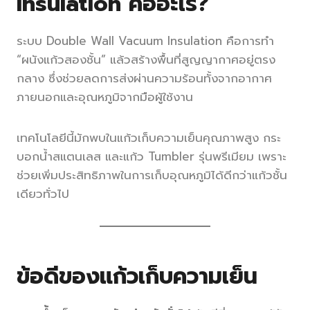
Insulation คืออะไร?
ระบบ Double Wall Vacuum Insulation คือการทำ
“ผนังแก้วสองชั้น” แล้วสร้างพื้นที่สูญญากาศอยู่ตรง
กลาง ซึ่งช่วยลดการส่งผ่านความร้อนทั้งจากอากาศ
ภายนอกและอุณหภูมิจากมือผู้ใช้งาน
เทคโนโลยีนี้มักพบในแก้วเก็บความเย็นคุณภาพสูง กระ
บอกน้ำสแตนเลส และแก้ว Tumbler รุ่นพรีเมียม เพราะ
ช่วยเพิ่มประสิทธิภาพในการเก็บอุณหภูมิได้ดีกว่าแก้วชั้น
เดียวทั่วไป
ข้อดีของแก้วเก็บความเย็น