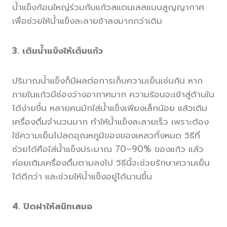
น้ำแข็งก้อนใหญ่ร่วมกับแก้วสแตนเลสแบบสูญญากาศ
เพื่อช่วยให้น้ำแข็งละลายช้าลงมากกว่าเดิม
3. เติมน้ำแข็งให้เต็มแก้ว
ปริมาณน้ำแข็งก็มีผลต่อการเก็บความเย็นเช่นกัน หาก
ภายในแก้วมีช่องว่างอากาศมาก ความร้อนจะเข้าสู่ด้านใน
ได้ง่ายขึ้น หลายคนมักใส่น้ำแข็งเพียงเล็กน้อย แล้วเติม
เครื่องดื่มจำนวนมาก ทำให้น้ำแข็งละลายเร็ว เพราะต้อง
ใช้ความเย็นไปลดอุณหภูมิของของเหลวทั้งหมด วิธีที่
ช่วยได้คือใส่น้ำแข็งประมาณ 70–90% ของแก้ว แล้ว
ค่อยเติมเครื่องดื่มตามลงไป วิธีนี้จะช่วยรักษาความเย็น
ได้ดีกว่า และช่วยให้น้ำแข็งอยู่ได้นานขึ้น
4. ปิดฝาให้สนิทเสมอ