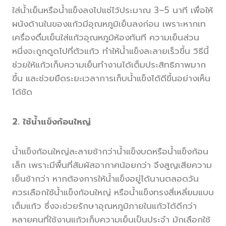
ใส่น้ำเย็นหรือน้ำแข็งลงไปแช่ไว้ประมาณ 3–5 นาที เพื่อให้
ผนังด้านในของแก้วมีอุณหภูมิเย็นลงก่อน เพราะหากเท
เครื่องดื่มเย็นใส่แก้วอุณหภูมิห้องทันที ความเย็นส่วน
หนึ่งจะถูกดูดไปที่ตัวแก้ว ทำให้น้ำแข็งละลายเร็วขึ้น วิธีนี้
ช่วยให้แก้วเก็บความเย็นทำงานได้เต็มประสิทธิภาพมาก
ขึ้น และช่วยยืดระยะเวลาการเก็บน้ำแข็งได้ดีขึ้นอย่างเห็น
ได้ชัด
2. ใช้น้ำแข็งก้อนใหญ่
น้ำแข็งก้อนใหญ่ละลายช้ากว่าน้ำแข็งบดหรือน้ำแข็งก้อน
เล็ก เพราะมีพื้นที่สัมผัสอากาศน้อยกว่า จึงสูญเสียความ
เย็นช้ากว่า หากต้องการให้น้ำแข็งอยู่ได้นานตลอดวัน
ควรเลือกใช้น้ำแข็งก้อนใหญ่ หรือน้ำแข็งทรงสี่เหลี่ยมแบบ
เต็มแก้ว ซึ่งจะช่วยรักษาอุณหภูมิภายในแก้วได้ดีกว่า
หลายคนที่ใช้งานแก้วเก็บความเย็นเป็นประจำ มักเลือกใช้