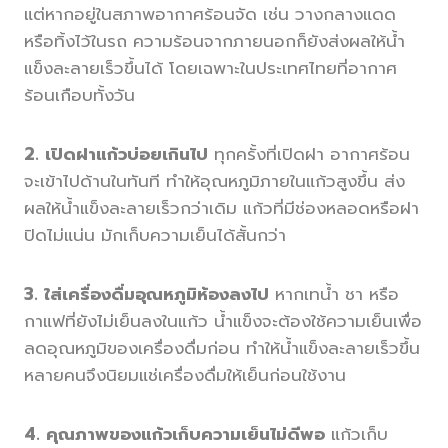
แต่หากอยู่ในสภาพอากาศร้อนจัด เช่น วางกลางแดด
หรือทิ้งไว้ในรถ ความร้อนจากภายนอกก็ยังส่งผลให้น้ำ
แข็งละลายเร็วขึ้นได้ โดยเฉพาะในประเทศไทยที่อากาศ
ร้อนเกือบทั้งวัน
2. เปิดฝาแก้วบ่อยเกินไป
ทุกครั้งที่เปิดฝา อากาศร้อน
จะเข้าไปด้านในทันที ทำให้อุณหภูมิภายในแก้วสูงขึ้น ส่ง
ผลให้น้ำแข็งละลายเร็วกว่าเดิม แก้วที่มีช่องหลอดหรือฝา
ปิดไม่แน่น มักเก็บความเย็นได้สั้นกว่า
3. ใส่เครื่องดื่มอุณหภูมิห้องลงไป
หากเทน้ำ ชา หรือ
กาแฟที่ยังไม่เย็นลงในแก้ว น้ำแข็งจะต้องใช้ความเย็นเพื่อ
ลดอุณหภูมิของเครื่องดื่มก่อน ทำให้น้ำแข็งละลายเร็วขึ้น
หลายคนจึงนิยมแช่เครื่องดื่มให้เย็นก่อนใช้งาน
4. คุณภาพของแก้วเก็บความเย็นไม่ดีพอ
แก้วเก็บ