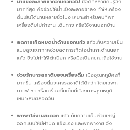
น้ำแข็งละลายช้ากว่าแก้วทั่วไป
ข้อดีที่หลายคนรู้จัก
มากที่สุด คือช่วยให้น้ำแข็งละลายช้าลง ทำให้เครื่อง
ดื่มเย็นได้นานหลายชั่วโมง เหมาะสำหรับคนที่พก
เครื่องดื่มไปทำงาน เดินทาง หรือใช้งานนอกบ้าน
ลดการเกิดหยดน้ำด้านนอกแก้ว
แก้วเก็บความเย็น
แบบสูญญากาศช่วยลดการเกิดไอน้ำเกาะด้านนอก
แก้ว จึงไม่ทำให้โต๊ะเปียก หรือมือเปียกขณะถือใช้งาน
ช่วยรักษารสชาติของเครื่องดื่ม
เมื่ออุณหภูมิคงที่
มากขึ้น เครื่องดื่มจะคงรสชาติได้ดีกว่า โดยเฉพาะ
กาแฟ ชา หรือเครื่องดื่มเย็นที่ต้องการอุณหภูมิ
เหมาะสมตลอดวัน
พกพาใช้งานสะดวก
แก้วเก็บความเย็นส่วนใหญ่
ออกแบบให้มีฝาปิด แข็งแรง และพกพาง่าย จึง