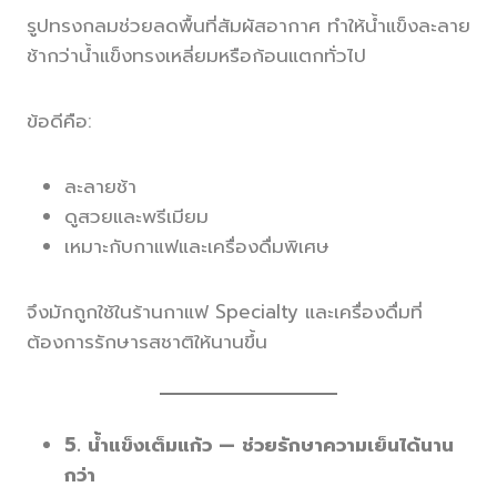
รูปทรงกลมช่วยลดพื้นที่สัมผัสอากาศ ทำให้น้ำแข็งละลาย
ช้ากว่าน้ำแข็งทรงเหลี่ยมหรือก้อนแตกทั่วไป
ข้อดีคือ:
ละลายช้า
ดูสวยและพรีเมียม
เหมาะกับกาแฟและเครื่องดื่มพิเศษ
จึงมักถูกใช้ในร้านกาแฟ Specialty และเครื่องดื่มที่
ต้องการรักษารสชาติให้นานขึ้น
5. น้ำแข็งเต็มแก้ว — ช่วยรักษาความเย็นได้นาน
กว่า