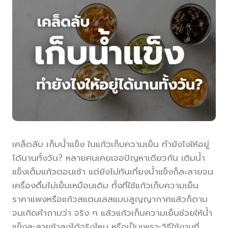
เคล็ดลับ เก็บน้ำแข็ง ในแก้วเก็บความเย็น ทำยังไงให้อยู่
ได้นานทั้งวัน? หลายคนเคยเจอปัญหาเดียวกัน เติมน้ำ
แข็งเต็มแก้วตอนเช้า แต่ยังไม่ทันเที่ยงน้ำแข็งก็ละลายจน
เครื่องดื่มไม่เย็นเหมือนเดิม ทั้งที่ใช้แก้วเก็บความเย็น
ราคาแพงหรือแก้วสแตนเลสแบบสูญญากาศแล้วก็ตาม
จนเกิดคำถามว่า จริง ๆ แล้วแก้วเก็บความเย็นช่วยให้น้ำ
แข็งละลายช้าลงได้จริงไหม หรือเป็นเพราะวิธีใช้งานที่