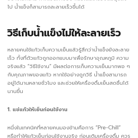
ไป น้ำแข็งก็สามารถละลายเร็วขึ้นได้
วิธีเก็บน้ำแข็งไม่ให้ละลายเร็ว
หลายคนใช้แก้วเก็บความเย็นแล้วรู้สึกว่าน้ำแข็งยังละลาย
เร็ว ทั้งที่ตัวแก้วถูกออกแบบมาเพื่อรักษาอุณหภูมิ ความ
จริงแล้ว “วิธีใช้งาน” มีผลต่อการเก็บความเย็นมากพอ ๆ
กับคุณภาพของแก้ว หากใช้อย่างถูกวิธี น้ำแข็งสามารถ
อยู่ได้นานหลายชั่วโมง และช่วยให้เครื่องดื่มเย็นสดชื่นได้
นานขึ้น
1. แช่แก้วให้เย็นก่อนใช้งาน
หนึ่งในเทคนิคที่หลายคนมองข้ามคือการ “Pre-Chill”
หรือทำให้แก้วเย็นก่อนใช้งานจริง ก่อนเติมเครื่องดื่ม ควร