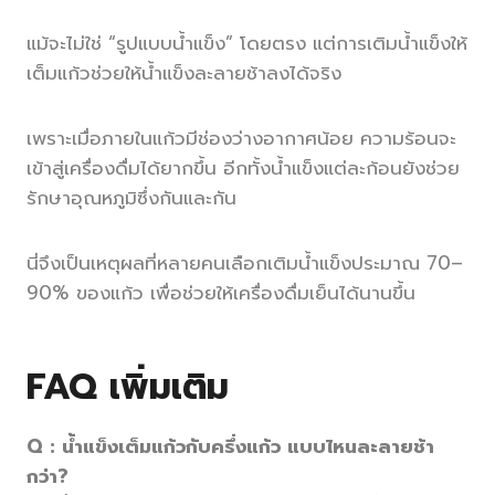
แม้จะไม่ใช่ “รูปแบบน้ำแข็ง” โดยตรง แต่การเติมน้ำแข็งให้
เต็มแก้วช่วยให้น้ำแข็งละลายช้าลงได้จริง
เพราะเมื่อภายในแก้วมีช่องว่างอากาศน้อย ความร้อนจะ
เข้าสู่เครื่องดื่มได้ยากขึ้น อีกทั้งน้ำแข็งแต่ละก้อนยังช่วย
รักษาอุณหภูมิซึ่งกันและกัน
นี่จึงเป็นเหตุผลที่หลายคนเลือกเติมน้ำแข็งประมาณ 70–
90% ของแก้ว เพื่อช่วยให้เครื่องดื่มเย็นได้นานขึ้น
FAQ เพิ่มเติม
Q : น้ำแข็งเต็มแก้วกับครึ่งแก้ว แบบไหนละลายช้า
กว่า?