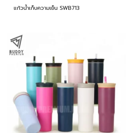
แก้วน้ำเก็บความเย็น SWB713