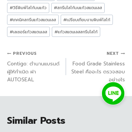
#
วิธีพิมพ์โลโก้บนแก้ว
#
สกรีนโลโก้บนแก้วสแตนเลส
#
เทคนิคสกรีนแก้วสแตนเลส
#
เปรียบเทียบงานพิมพ์โลโก้
#
เลเซอร์แก้วสแตนเลส
#
แก้วสแตนเลสสกรีนโลโก้
แนะแนว
PREVIOUS
NEXT
Contigo: ตำนานแบรนด์
Food Grade Stainless
เรื่อง
ผู้ให้กำเนิด ฝา
Steel คืออะไร ตรวจสอบ
AUTOSEAL
อย่างไร
Similar Posts