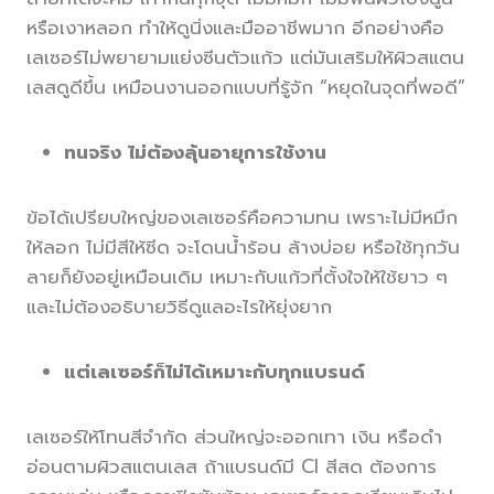
หรือเงาหลอก ทำให้ดูนิ่งและมืออาชีพมาก อีกอย่างคือ
เลเซอร์ไม่พยายามแย่งซีนตัวแก้ว แต่มันเสริมให้ผิวสแตน
เลสดูดีขึ้น เหมือนงานออกแบบที่รู้จัก “หยุดในจุดที่พอดี”
ทนจริง ไม่ต้องลุ้นอายุการใช้งาน
ข้อได้เปรียบใหญ่ของเลเซอร์คือความทน เพราะไม่มีหมึก
ให้ลอก ไม่มีสีให้ซีด จะโดนน้ำร้อน ล้างบ่อย หรือใช้ทุกวัน
ลายก็ยังอยู่เหมือนเดิม เหมาะกับแก้วที่ตั้งใจให้ใช้ยาว ๆ
และไม่ต้องอธิบายวิธีดูแลอะไรให้ยุ่งยาก
แต่เลเซอร์ก็ไม่ได้เหมาะกับทุกแบรนด์
เลเซอร์ให้โทนสีจำกัด ส่วนใหญ่จะออกเทา เงิน หรือดำ
อ่อนตามผิวสแตนเลส ถ้าแบรนด์มี CI สีสด ต้องการ