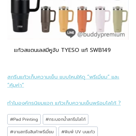
แก้วสแตนเลสมีหูจับ TYESO แท้ SWB149
สกรีนแก้วเก็บความเย็น แบบไหนให้ดู “พรีเมี่ยม” และ
“คุ้มค่า”
ทำไมองค์กรนิยมแจก แก้วเก็บความเย็นพร้อมโลโก้ ?
Post
#
Pad Printing
#
กระบอกน้ำสกรีนโลโก้
Tags:
#
งานสกรีนสินค้าพรีเมี่ยม
#
พิมพ์ UV บนแก้ว