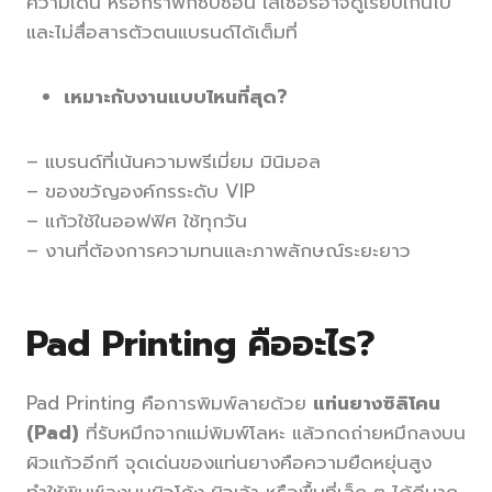
ความเด่น หรือกราฟิกซับซ้อน เลเซอร์อาจดูเรียบเกินไป
และไม่สื่อสารตัวตนแบรนด์ได้เต็มที่
เหมาะกับงานแบบไหนที่สุด?
– แบรนด์ที่เน้นความพรีเมี่ยม มินิมอล
– ของขวัญองค์กรระดับ VIP
– แก้วใช้ในออฟฟิศ ใช้ทุกวัน
– งานที่ต้องการความทนและภาพลักษณ์ระยะยาว
Pad Printing คืออะไร?
Pad Printing คือการพิมพ์ลายด้วย
แท่นยางซิลิโคน
(Pad)
ที่รับหมึกจากแม่พิมพ์โลหะ แล้วกดถ่ายหมึกลงบน
ผิวแก้วอีกที จุดเด่นของแท่นยางคือความยืดหยุ่นสูง
ทำให้พิมพ์ลงบนผิวโค้ง ผิวเว้า หรือพื้นที่เล็ก ๆ ได้ดีมาก