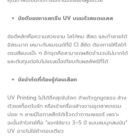
คุณภาพจะขึ้นกับการใช้งานจริงของผู้ใช้ด้วย
ข้อดีของการสกรีน UV บนแก้วสแตนเลส
ข้อดีหลักคือความสวยงาม โลโก้คม สีสด และทำลายได้
อิสระมาก เหมาะกับแบรนด์ที่มี CI สีชัด ต้องการให้โลโก้
ตรงสีแบบเป๊ะ ๆ อีกจุดคือสามารถผลิตจำนวนไม่มากได้
และต้นทุนต่อใบไม่แรงเมื่อเทียบกับผลลัพธ์ที่ได้
ข้อจำกัดที่ต้องรู้ก่อนเลือก
UV Printing ไม่ได้ถึกสุดในโลก ถ้าแก้วถูกขูดแรง ล้าง
ด้วยสก็อตไบร์ท หรือเข้าเครื่องล้างจานอุตสาหกรรม
บ่อย ๆ ลายมีโอกาสสึกได้เร็วกว่าการเลเซอร์ เพราะ
ฉะนั้นถ้าโจทย์คือ “แจกใช้ยาว 3–5 ปี แบบสมบุกสมบัน”
UV อาจไม่ใช่คำตอบเดียว