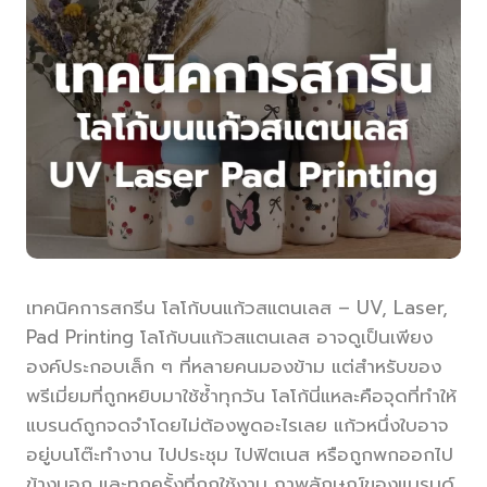
เทคนิคการสกรีน โลโก้บนแก้วสแตนเลส – UV, Laser,
Pad Printing โลโก้บนแก้วสแตนเลส อาจดูเป็นเพียง
องค์ประกอบเล็ก ๆ ที่หลายคนมองข้าม แต่สำหรับของ
พรีเมี่ยมที่ถูกหยิบมาใช้ซ้ำทุกวัน โลโก้นี่แหละคือจุดที่ทำให้
แบรนด์ถูกจดจำโดยไม่ต้องพูดอะไรเลย แก้วหนึ่งใบอาจ
อยู่บนโต๊ะทำงาน ไปประชุม ไปฟิตเนส หรือถูกพกออกไป
ข้างนอก และทุกครั้งที่ถูกใช้งาน ภาพลักษณ์ของแบรนด์