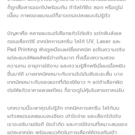
ก็ถูกสื่อสารออกไปพร้อมกัน ถ้าโลโก้ซีด ลอก หรือดูไม่
เนี๊ยบ ภาพของแบรนด์ก็อาจดรอปลงแบบไม่รู้ตัว
ปัญหาคือ หลายแบรนด์เลือกแก้วได้แล้ว แต่กลับลังเล
ตอนเลือกวิธี เทคนิคการสกรีน โลโก้ UV, Laser และ
Pad Printing ฟังดูเหมือนแค่ชื่อเทคนิค แต่ในความจริง
แต่ละแบบให้ผลลัพธ์ต่างกันมาก ทั้งเรื่องความสวย
ความทน อายุการใช้งาน และความรู้สึกพรีเมี่ยมเมื่อหยิบ
ขึ้นมาใช้ บางเทคนิคเหมาะกับงานโปรโมชันระยะสั้น บาง
เทคนิคเหมาะกับของแจกที่ต้องใช้ยาว ๆ แต่ถ้าเลือกผิด
ต่อให้แก้วราคาแพงแค่ไหน ก็อาจดูไม่คุ้มในสายตาคนรับ
บทความนี้จะพาคุณไปรู้จัก เทคนิคการสกรีน โลโก้บน
แก้วสแตนเลสแบบละเอียด เข้าใจง่าย และเลือกได้จริง
เราจะอธิบายข้อดี ข้อจำกัด และการใช้งานที่เหมาะสมของ
แต่ละเทคนิค พร้อมแนวคิดในการเลือกให้ตรงกับเป้า