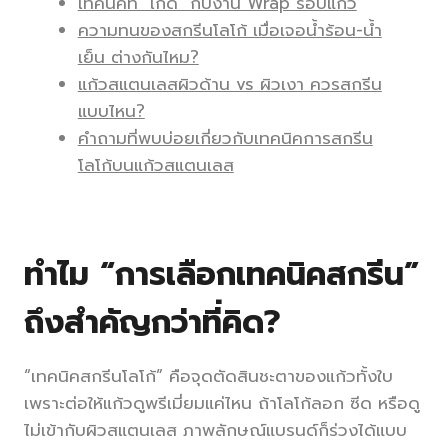
เทคนิคที่ "เกิด" กับงาน Wrap รอบแก้ว
ความทนของสกรีนโลโก้ เมื่อเจอน้ำร้อน-น้ำ
เย็น ต่างกันไหม?
แก้วสแตนเลสผิวด้าน vs ผิวเงา ควรสกรีน
แบบไหน?
คำถามที่พบบ่อยเกี่ยวกับเทคนิคการสกรีน
โลโก้บนแก้วสแตนเลส
ทำไม “การเลือกเทคนิคสกรีน”
ถึงสำคัญกว่าที่คิด?
“เทคนิคสกรีนโลโก้” คือจุดตัดสินชะตาของแก้วทั้งใบ
เพราะต่อให้แก้วดูพรีเมี่ยมแค่ไหน ถ้าโลโก้ลอก ซีด หรือดู
ไม่เข้ากับผิวสแตนเลส ภาพลักษณ์แบรนด์ก็ร่วงได้แบบ