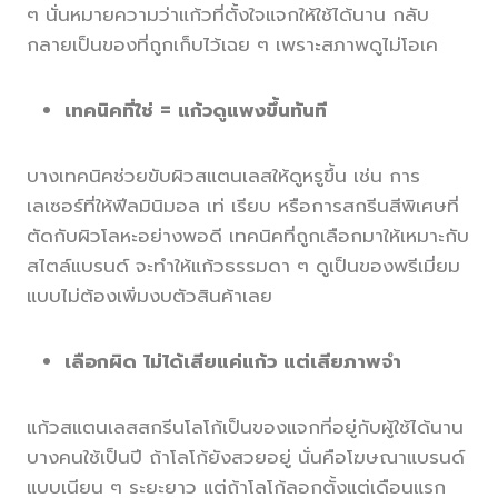
ๆ นั่นหมายความว่าแก้วที่ตั้งใจแจกให้ใช้ได้นาน กลับ
กลายเป็นของที่ถูกเก็บไว้เฉย ๆ เพราะสภาพดูไม่โอเค
เทคนิคที่ใช่ = แก้วดูแพงขึ้นทันที
บางเทคนิคช่วยขับผิวสแตนเลสให้ดูหรูขึ้น เช่น การ
เลเซอร์ที่ให้ฟีลมินิมอล เท่ เรียบ หรือการสกรีนสีพิเศษที่
ตัดกับผิวโลหะอย่างพอดี เทคนิคที่ถูกเลือกมาให้เหมาะกับ
สไตล์แบรนด์ จะทำให้แก้วธรรมดา ๆ ดูเป็นของพรีเมี่ยม
แบบไม่ต้องเพิ่มงบตัวสินค้าเลย
เลือกผิด ไม่ได้เสียแค่แก้ว แต่เสียภาพจำ
แก้วสแตนเลสสกรีนโลโก้เป็นของแจกที่อยู่กับผู้ใช้ได้นาน
บางคนใช้เป็นปี ถ้าโลโก้ยังสวยอยู่ นั่นคือโฆษณาแบรนด์
แบบเนียน ๆ ระยะยาว แต่ถ้าโลโก้ลอกตั้งแต่เดือนแรก