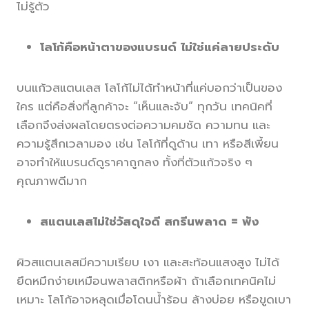
ไม่รู้ตัว
โลโก้คือหน้าตาของแบรนด์ ไม่ใช่แค่ลายประดับ
บนแก้วสแตนเลส โลโก้ไม่ได้ทำหน้าที่แค่บอกว่าเป็นของ
ใคร แต่คือสิ่งที่ลูกค้าจะ “เห็นและจับ” ทุกวัน เทคนิคที่
เลือกจึงส่งผลโดยตรงต่อความคมชัด ความทน และ
ความรู้สึกเวลามอง เช่น โลโก้ที่ดูด้าน เทา หรือสีเพี้ยน
อาจทำให้แบรนด์ดูราคาถูกลง ทั้งที่ตัวแก้วจริง ๆ
คุณภาพดีมาก
สแตนเลสไม่ใช่วัสดุใจดี สกรีนพลาด = พัง
ผิวสแตนเลสมีความเรียบ เงา และสะท้อนแสงสูง ไม่ได้
ยึดหมึกง่ายเหมือนพลาสติกหรือผ้า ถ้าเลือกเทคนิคไม่
เหมาะ โลโก้อาจหลุดเมื่อโดนน้ำร้อน ล้างบ่อย หรือขูดเบา