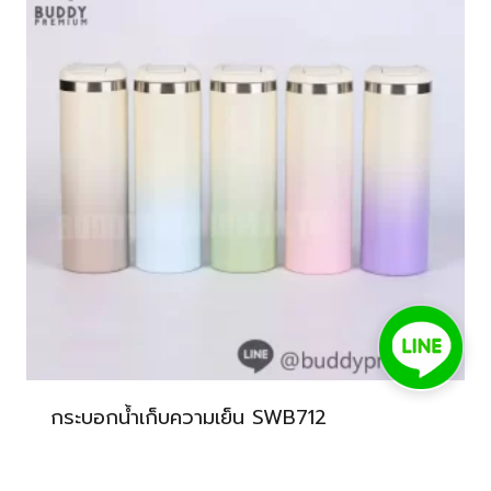
กระบอกน้ำเก็บความเย็น SWB712