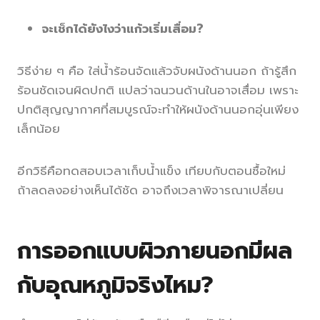
จะเช็กได้ยังไงว่าแก้วเริ่มเสื่อม?
วิธีง่าย ๆ คือ ใส่น้ำร้อนจัดแล้วจับผนังด้านนอก ถ้ารู้สึก
ร้อนชัดเจนผิดปกติ แปลว่าฉนวนด้านในอาจเสื่อม เพราะ
ปกติสุญญากาศที่สมบูรณ์จะทำให้ผนังด้านนอกอุ่นเพียง
เล็กน้อย
อีกวิธีคือทดสอบเวลาเก็บน้ำแข็ง เทียบกับตอนซื้อใหม่
ถ้าลดลงอย่างเห็นได้ชัด อาจถึงเวลาพิจารณาเปลี่ยน
การออกแบบผิวภายนอกมีผล
กับอุณหภูมิจริงไหม?