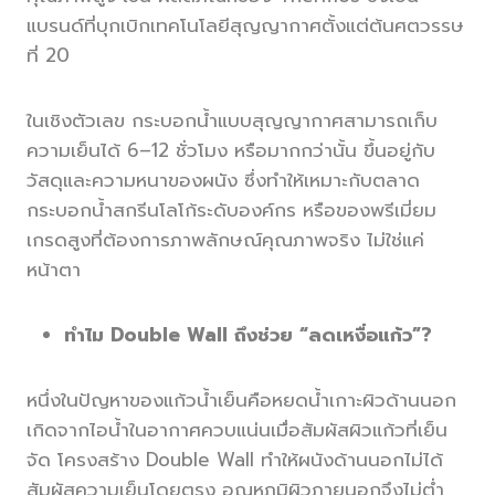
แบรนด์ที่บุกเบิกเทคโนโลยีสุญญากาศตั้งแต่ต้นศตวรรษ
ที่ 20
ในเชิงตัวเลข กระบอกน้ำแบบสุญญากาศสามารถเก็บ
ความเย็นได้ 6–12 ชั่วโมง หรือมากกว่านั้น ขึ้นอยู่กับ
วัสดุและความหนาของผนัง ซึ่งทำให้เหมาะกับตลาด
กระบอกน้ำสกรีนโลโก้ระดับองค์กร หรือของพรีเมี่ยม
เกรดสูงที่ต้องการภาพลักษณ์คุณภาพจริง ไม่ใช่แค่
หน้าตา
ทำไม Double Wall ถึงช่วย “ลดเหงื่อแก้ว”?
หนึ่งในปัญหาของแก้วน้ำเย็นคือหยดน้ำเกาะผิวด้านนอก
เกิดจากไอน้ำในอากาศควบแน่นเมื่อสัมผัสผิวแก้วที่เย็น
จัด โครงสร้าง Double Wall ทำให้ผนังด้านนอกไม่ได้
สัมผัสความเย็นโดยตรง อุณหภูมิผิวภายนอกจึงไม่ต่ำ