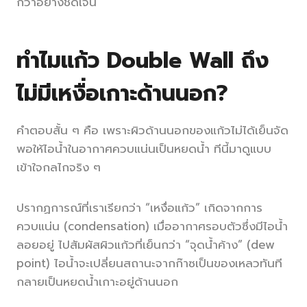
กว่าอย่างชัดเจน
ทำไมแก้ว Double Wall ถึง
ไม่มีเหงื่อเกาะด้านนอก?
คำตอบสั้น ๆ คือ เพราะผิวด้านนอกของแก้วไม่ได้เย็นจัด
พอให้ไอน้ำในอากาศควบแน่นเป็นหยดน้ำ ทีนี้มาดูแบบ
เข้าใจกลไกจริง ๆ
ปรากฏการณ์ที่เราเรียกว่า “เหงื่อแก้ว” เกิดจากการ
ควบแน่น (condensation) เมื่ออากาศรอบตัวซึ่งมีไอน้ำ
ลอยอยู่ ไปสัมผัสผิวแก้วที่เย็นกว่า “จุดน้ำค้าง” (dew
point) ไอน้ำจะเปลี่ยนสถานะจากก๊าซเป็นของเหลวทันที
กลายเป็นหยดน้ำเกาะอยู่ด้านนอก