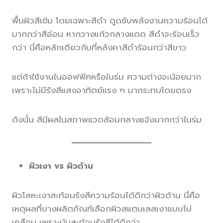
พื้นผิวสีเข้ม โดยเฉพาะสีดำ ดูดซับพลังงานความร้อนได้
มากกว่าสีอ่อน หากวางแก้วกลางแดด สีดำจะร้อนเร็ว
กว่า นี่คือหลักเดียวกับที่หลังคาสีดำร้อนกว่าสีขาว
แต่ถ้าใช้งานในออฟฟิศหรือในร่ม ความต่างจะน้อยมาก
เพราะไม่มีรังสีแสงอาทิตย์แรง ๆ มากระทบโดยตรง
ดังนั้น สีมีผลในสภาพแวดล้อมกลางแจ้งมากกว่าในร่ม
ผิวเงา vs ผิวด้าน
ผิวโลหะเงาสะท้อนรังสีความร้อนได้ดีกว่าผิวด้าน นี่คือ
เหตุผลที่บางผลิตภัณฑ์เลือกผิวสแตนเลสเงาแบบไม่
เคลือบ เพราะมันสะท้อนรังสีได้ดีกว่า