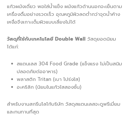
แก้วผนังเดี่ยว พอใส่น้ำแข็ง ผนังแก้วด้านนอกจะเย็นตาม
เครื่องดื่มอย่างรวดเร็ว อุณหภูมิผิวลดต่ำกว่าจุดน้ำค้าง
เหงื่อจึงเกาะเต็มผิวแบบเลี่ยงไม่ได้
วัสดุที่ใช้กับเทคโนโลยี Double Wall
วัสดุยอดนิยม
ได้แก่:
สแตนเลส 304 Food Grade (แข็งแรง ไม่เป็นสนิม
ปลอดภัยต่ออาหาร)
พลาสติก Tritan (เบา โปร่งใส)
อะคริลิก (นิยมในแก้วใสสองชั้น)
สำหรับงานสกรีนโลโก้บริษัท วัสดุสแตนเลสจะดูพรีเมี่ยม
และทนทานที่สุด