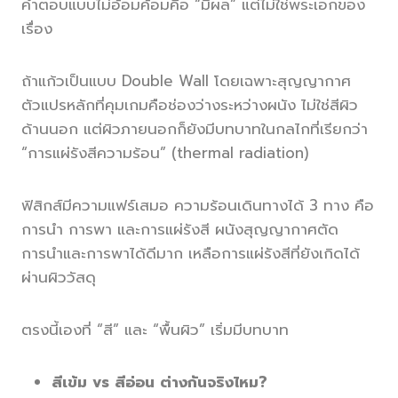
คำตอบแบบไม่อ้อมค้อมคือ “มีผล” แต่ไม่ใช่พระเอกของ
เรื่อง
ถ้าแก้วเป็นแบบ Double Wall โดยเฉพาะสุญญากาศ
ตัวแปรหลักที่คุมเกมคือช่องว่างระหว่างผนัง ไม่ใช่สีผิว
ด้านนอก แต่ผิวภายนอกก็ยังมีบทบาทในกลไกที่เรียกว่า
“การแผ่รังสีความร้อน” (thermal radiation)
ฟิสิกส์มีความแฟร์เสมอ ความร้อนเดินทางได้ 3 ทาง คือ
การนำ การพา และการแผ่รังสี ผนังสุญญากาศตัด
การนำและการพาได้ดีมาก เหลือการแผ่รังสีที่ยังเกิดได้
ผ่านผิววัสดุ
ตรงนี้เองที่ “สี” และ “พื้นผิว” เริ่มมีบทบาท
สีเข้ม vs สีอ่อน ต่างกันจริงไหม?