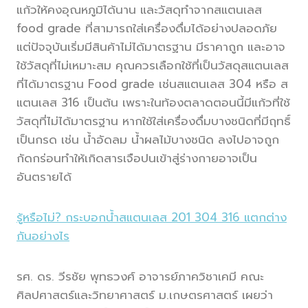
แก้วให้คงอุณหภูมิได้นาน และวัสดุทำจากสแตนเลส
food grade ที่สามารถใส่เครื่องดื่มได้อย่างปลอดภัย
แต่ปัจจุบันเริ่มมีสินค้าไม่ได้มาตรฐาน มีราคาถูก และอาจ
ใช้วัสดุที่ไม่เหมาะสม คุณควรเลือกใช้ที่เป็นวัสดุสแตนเลส
ที่ได้มาตรฐาน Food grade เช่นสแตนเลส 304 หรือ ส
แตนเลส 316 เป็นต้น เพราะในท้องตลาดตอนนี้มีแก้วที่ใช้
วัสดุที่ไม่ได้มาตรฐาน หากใช้ใส่เครื่องดื่มบางชนิดที่มีฤทธิ์
เป็นกรด เช่น น้ำอัดลม น้ำผลไม้บางชนิด ลงไปอาจถูก
กัดกร่อนทำให้เกิดสารเจือปนเข้าสู่ร่างกายอาจเป็น
อันตรายได้
รู้หรือไม่? กระบอกน้ำสแตนเลส 201 304 316 แตกต่าง
กันอย่างไร
รศ. ดร. วีรชัย พุทธวงศ์ อาจารย์ภาควิชาเคมี คณะ
ศิลปศาสตร์และวิทยาศาสตร์ ม.เกษตรศาสตร์ เผยว่า