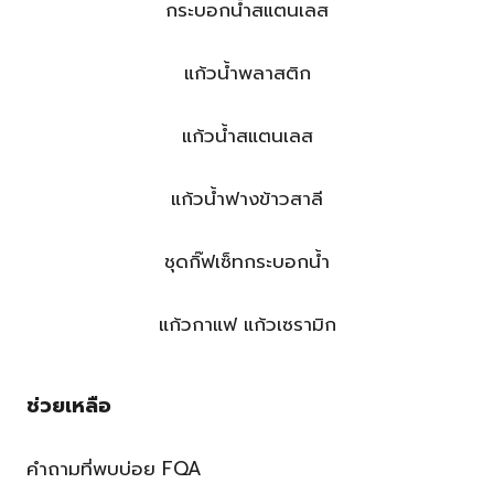
กระบอกน้ำสแตนเลส
แก้วน้ำพลาสติก
แก้วน้ำสแตนเลส
แก้วน้ำฟางข้าวสาลี
ชุดกิ๊ฟเซ็ทกระบอกน้ำ
แก้วกาแฟ แก้วเซรามิก
ช่วยเหลือ
คำถามที่พบบ่อย FQA