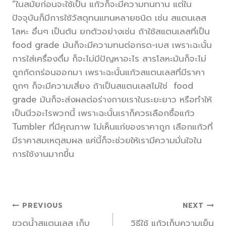
“ในสมัยก่อนจะใช้เป็น แก้วก็จะมีความทนทาน แต่ใน
ปัจจุบันก็มีการใช้วัสดุทนแทนหลายชนิด เช่น สแตนเลส
โลหะ อื่นๆ เป็นต้น ยกตัวอย่างเช่น ถ้าใช้สแตนเลสที่เป็น
food grade มันก็จะมีความทนต่อกรด-เบส เพราะฉะนั้น
การใส่เครื่องดื่ม ก็จะไม่มีปัญหาอะไร สารโลหะมันก็จะไม่
ถูกกัดกร่อนออกมา เพราะฉะนั้นแก้วสแตนเลสที่มีราคา
ถูกๆ ก็จะมีความเสี่ยง ถ้าเป็นสแตนเลสไม่ใช่ food
grade มันก็จะส่งผลต่อร่างกายเราในระยะยาว หรือทำให้
เป็นนิ่วอะไรพวกนี้ เพราะฉะนั้นเราก็ควรเลือกซื้อแก้ว
Tumbler ที่มีคุณภาพ ไม่เห็นแก่ของราคาถูก เลือกแก้วที่
มีราคาสมเหตุสมผล แค่นี้ก็จะช่วยให้เรามีความมั่นใจใน
การใช้งานมากขึ้น
แนะแนว
PREVIOUS
NEXT
ขวดน้ำสแตนเลส เก็บ
วิธีใช้ แก้วเก็บความเย็น