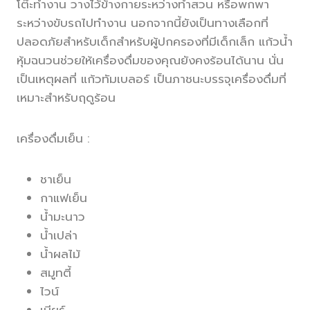
โต๊ะทำงาน วางไว้ข้างกายระหว่างทำสวน หรือพกพา
ระหว่างขับรถไปทำงาน นอกจากนี้ยังเป็นทางเลือกที่
ปลอดภัยสำหรับเด็กสำหรับผู้ปกครองที่มีเด็กเล็ก แก้วน้ำ
หุ้มฉนวนช่วยให้เครื่องดื่มของคุณยังคงร้อนได้นาน นั่น
เป็นเหตุผลที่ แก้วทัมเบลอร์ เป็นภาชนะบรรจุเครื่องดื่มที่
เหมาะสำหรับฤดูร้อน
เครื่องดื่มเย็น :
ชาเย็น
กาแฟเย็น
น้ำมะนาว
น้ำเปล่า
น้ำผลไม้
สมูทตี้
ไวน์
เบียร์