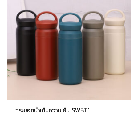
กระบอกน้ำเก็บความเย็น SWB111