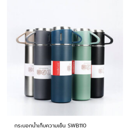
กระบอกน้ำเก็บความเย็น SWB110