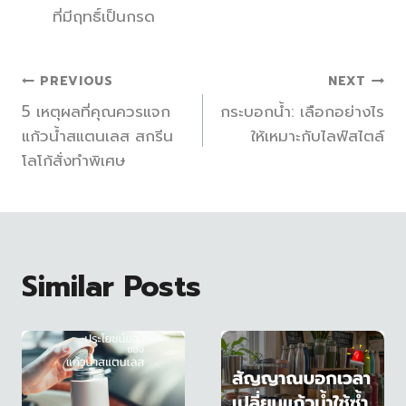
ที่มีฤทธิ์เป็นกรด
แนะแนว
PREVIOUS
NEXT
5 เหตุผลที่คุณควรแจก
กระบอกน้ำ: เลือกอย่างไร
เรื่อง
แก้วน้ำสแตนเลส สกรีน
ให้เหมาะกับไลฟ์สไตล์
โลโก้สั่งทำพิเศษ
Similar Posts