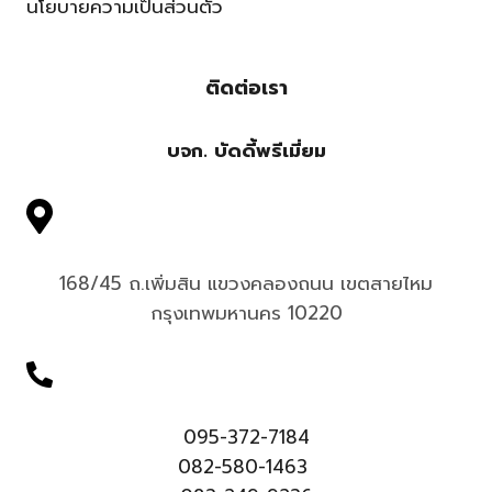
นโยบายความเป็นส่วนตัว
ติดต่อเรา
บจก. บัดดี้พรีเมี่ยม
168/45 ถ.เพิ่มสิน แขวงคลองถนน เขตสายไหม
กรุงเทพมหานคร 10220
095-372-7184
082-580-1463