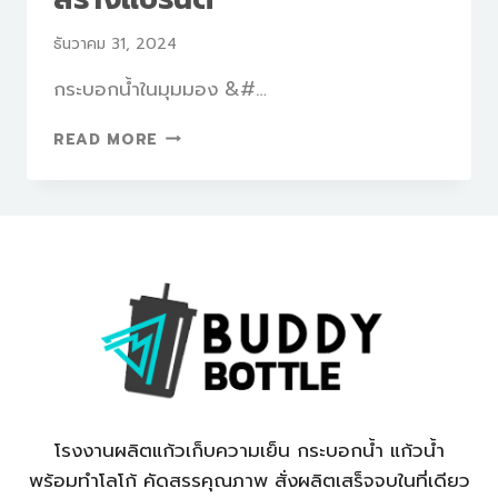
ธันวาคม 31, 2024
กระบอกน้ำในมุมมอง &#…
กระบอก
READ MORE
น้ำ
ใน
มุม
มอง
”
การ
สร้าง
แบรนด์
“
โรงงานผลิตแก้วเก็บความเย็น กระบอกน้ำ แก้วน้ำ
พร้อมทำโลโก้ คัดสรรคุณภาพ สั่งผลิตเสร็จจบในที่เดียว