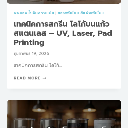
กระบอกน้ำเก็บความเย็น
|
ของพรีเมี่ยม สินค้าพรีเมี่ยม
เทคนิคการสกรีน โลโก้บนแก้ว
สแตนเลส – UV, Laser, Pad
Printing
กุมภาพันธ์ 19, 2026
เทคนิคการสกรีน โลโก้…
เทคนิค
READ MORE
การ
สกรีน
โลโก้
บน
แก้ว
ส
แตน
เลส