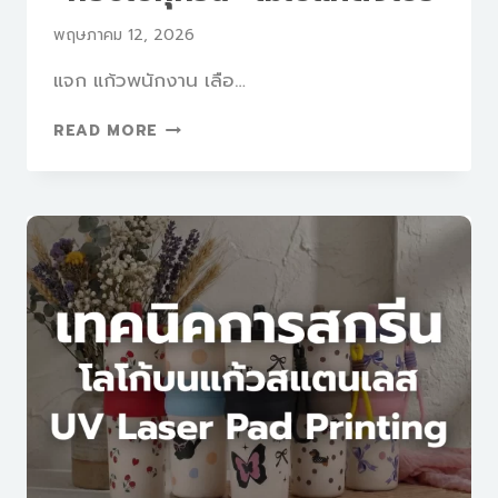
พฤษภาคม 12, 2026
แจก แก้วพนักงาน เลือ…
แก้ว
READ MORE
พนักงาน
เลือก
ยัง
ไง
ให้
“หยิบ
ใช้
ทุก
วัน”
ไม่ใช่
แค่
ตั้ง
โชว์