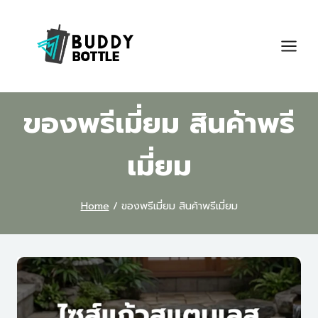
Skip
to
content
ของพรีเมี่ยม สินค้าพรี
เมี่ยม
Home
/
ของพรีเมี่ยม สินค้าพรีเมี่ยม