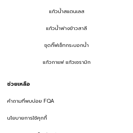
แก้วน้ำสแตนเลส
แก้วน้ำฟางข้าวสาลี
ชุดกิ๊ฟเซ็ทกระบอกน้ำ
แก้วกาแฟ แก้วเซรามิก
ช่วยเหลือ
คำถามที่พบบ่อย FQA
นโยบายการใช้คุกกี้