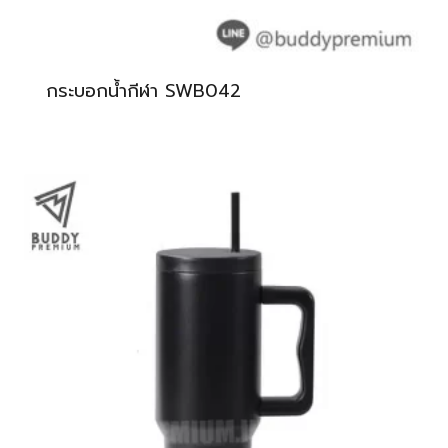
กระบอกน้ำกีฬา SWB042