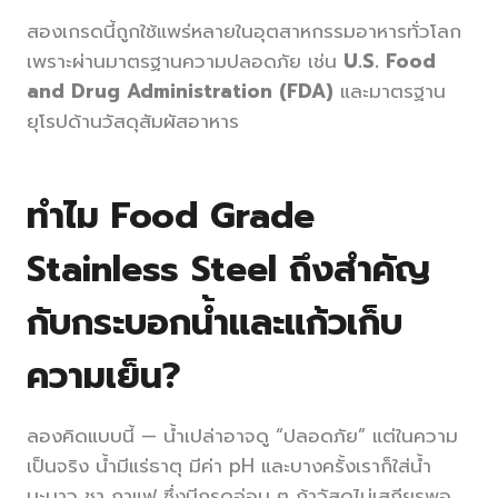
สองเกรดนี้ถูกใช้แพร่หลายในอุตสาหกรรมอาหารทั่วโลก
เพราะผ่านมาตรฐานความปลอดภัย เช่น
U.S. Food
and Drug Administration (FDA)
และมาตรฐาน
ยุโรปด้านวัสดุสัมผัสอาหาร
ทำไม Food Grade
Stainless Steel ถึงสำคัญ
กับกระบอกน้ำและแก้วเก็บ
ความเย็น?
ลองคิดแบบนี้ — น้ำเปล่าอาจดู “ปลอดภัย” แต่ในความ
เป็นจริง น้ำมีแร่ธาตุ มีค่า pH และบางครั้งเราก็ใส่น้ำ
มะนาว ชา กาแฟ ซึ่งมีกรดอ่อน ๆ ถ้าวัสดุไม่เสถียรพอ