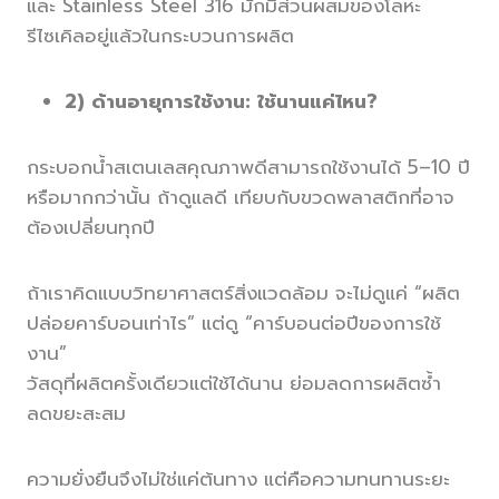
และ Stainless Steel 316 มักมีส่วนผสมของโลหะ
รีไซเคิลอยู่แล้วในกระบวนการผลิต
2) ด้านอายุการใช้งาน: ใช้นานแค่ไหน?
กระบอกน้ำสเตนเลสคุณภาพดีสามารถใช้งานได้ 5–10 ปี
หรือมากกว่านั้น ถ้าดูแลดี เทียบกับขวดพลาสติกที่อาจ
ต้องเปลี่ยนทุกปี
ถ้าเราคิดแบบวิทยาศาสตร์สิ่งแวดล้อม จะไม่ดูแค่ “ผลิต
ปล่อยคาร์บอนเท่าไร” แต่ดู “คาร์บอนต่อปีของการใช้
งาน”
วัสดุที่ผลิตครั้งเดียวแต่ใช้ได้นาน ย่อมลดการผลิตซ้ำ
ลดขยะสะสม
ความยั่งยืนจึงไม่ใช่แค่ต้นทาง แต่คือความทนทานระยะ