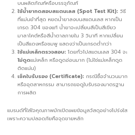
บนผลิตภัณฑ์หรือบรรจุภัณฑ์
ใช้น้ำยาทดสอบสแตนเลส (Spot Test Kit):
วิธี
ที่แม่นยำที่สุด หยดน้ำยาลงบนสแตนเลส หากเป็น
เกรด 304 ของแท้ น้ำยาจะเปลี่ยนสีเป็นสีเขียว
มาลาไคต์หรือสีน้ำตาลภายใน 3 วินาที หากเปลี่ยน
เป็นสีแดงหรือชมพู แสดงว่าเป็นเกรดต่ำกว่า
ใช้แม่เหล็กตรวจสอบ:
โดยทั่วไปสแตนเลส 304 จะ
ไม่ดูด
แม่เหล็ก หรือดูดอ่อนมาก (ไม่ใช่แม่เหล็กดูด
ติดแน่น)
เช็คใบรับรอง (Certificate):
กรณีซื้อจำนวนมาก
หรืออุตสาหกรรม สามารถขอดูใบรับรองมาตรฐาน
การผลิต
แบรนด์ที่ใส่ใจคุณภาพมักเปิดเผยข้อมูลวัสดุอย่างโปร่งใส
เพราะความปลอดภัยคือจุดขายหลัก