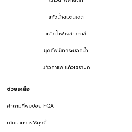
แก้วน้ำพลาสติก
แก้วน้ำสแตนเลส
แก้วน้ำฟางข้าวสาลี
ชุดกิ๊ฟเซ็ทกระบอกน้ำ
แก้วกาแฟ แก้วเซรามิก
ช่วยเหลือ
คำถามที่พบบ่อย FQA
นโยบายการใช้คุกกี้