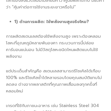
โลกของสิ่งแวดล้อมไม่เคยมีคำว่าศูนย์ผลกระทบ มีแต่คำ
ว่า “คุ้มค่าต่อการใช้งานระยะยาวหรือไม่”
1) ด้านการผลิต: ใช้พลังงานสูงจริงไหม?
การผลิตสเตนเลสต้องใช้พลังงานสูง เพราะต้องหลอม
โลหะที่อุณหภูมิหลายพันองศา กระบวนการนี้ปล่อย
คาร์บอนแน่นอน ไม่มีวัสดุโลหะชนิดไหนผลิตแบบไม่ใช้
พลังงาน
แต่ประเด็นสำคัญคือ สเตนเลสสามารถรีไซเคิลได้เกือบ
100% และรีไซเคิลซ้ำได้หลายรอบโดยคุณสมบัติแทบไม่
ลดลง ต่างจากพลาสติกที่คุณภาพเสื่อมลงทุกครั้งที่
หลอมใหม่
เกรดที่ใช้กับภาชนะอาหาร เช่น Stainless Steel 304