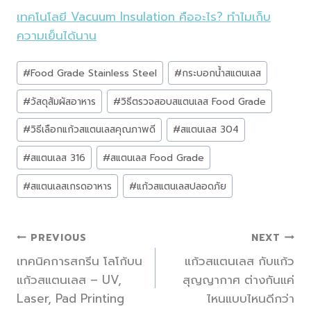
เทคโนโลยี Vacuum Insulation คืออะไร? ทำไมเก็บ
ความเย็นได้นาน
Post
#
Food Grade Stainless Steel
#
กระบอกน้ำสแตนเลส
Tags:
#
วัสดุสัมผัสอาหาร
#
วิธีตรวจสอบสแตนเลส Food Grade
#
วิธีเลือกแก้วสแตนเลสคุณภาพดี
#
สแตนเลส 304
#
สแตนเลส 316
#
สแตนเลส Food Grade
#
สแตนเลสเกรดอาหาร
#
แก้วสแตนเลสปลอดภัย
แนะแนว
PREVIOUS
NEXT
เทคนิคการสกรีน โลโก้บน
แก้วสแตนเลส กับแก้ว
เรื่อง
แก้วสแตนเลส – UV,
สุญญากาศ ต่างกันแค่
Laser, Pad Printing
ไหนแบบไหนดีกว่า