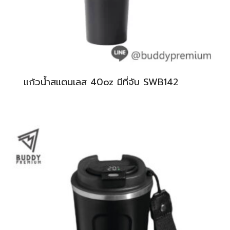
แก้วน้ำสแตนเลส 40oz มีที่จับ SWB142