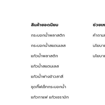
สินค้ายอดนิยม
ช่วยเห
กระบอกน้ำพลาสติก
คำถาม
กระบอกน้ำสแตนเลส
นโยบาย
แก้วน้ำพลาสติก
นโยบาย
แก้วน้ำสแตนเลส
แก้วน้ำฟางข้าวสาลี
ชุดกิ๊ฟเซ็ทกระบอกน้ำ
แก้วกาแฟ แก้วเซรามิก