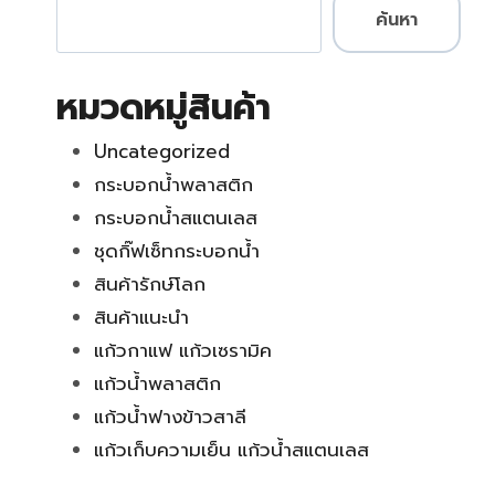
ค้นหา
หมวดหมู่สินค้า
Uncategorized
กระบอกน้ำพลาสติก
กระบอกน้ำสแตนเลส
ชุดกิ๊ฟเซ็ทกระบอกน้ำ
สินค้ารักษ์โลก
สินค้าแนะนำ
แก้วกาแฟ แก้วเซรามิค
แก้วน้ำพลาสติก
แก้วน้ำฟางข้าวสาลี
แก้วเก็บความเย็น แก้วน้ำสแตนเลส