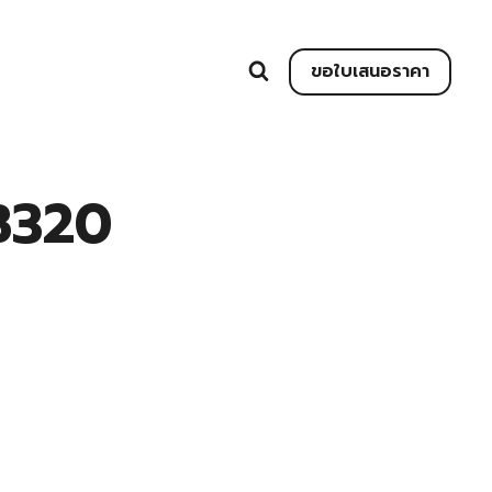
ขอใบเสนอราคา
B320