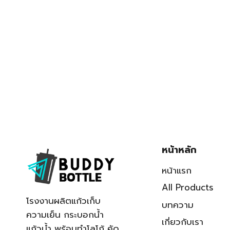
หน้าหลัก
หน้าแรก
All Products
โรงงานผลิตแก้วเก็บ
บทความ
ความเย็น กระบอกน้ำ
เกี่ยวกับเรา
แก้วน้ำ พร้อมทำโลโก้ คัด