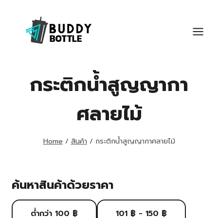
Skip
to
content
กระติกน้ำสูญญากา
ศลายไม้
Home
/
สินค้า
/
กระติกน้ำสูญญากาศลายไม้
ค้นหาสินค้าด้วยราคา
ต่ำกว่า 100 ฿
101 ฿ - 150 ฿