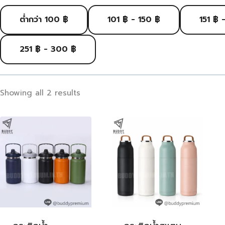
ต่ำกว่า 100 ฿
101 ฿ - 150 ฿
151 ฿ 
251 ฿ - 300 ฿
Showing all 2 results