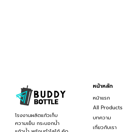
หน้าหลัก
หน้าแรก
All Products
โรงงานผลิตแก้วเก็บ
บทความ
ความเย็น กระบอกน้ำ
เกี่ยวกับเรา
แก้วน้ำ พร้อมทำโลโก้ คัด