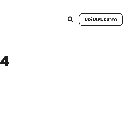
ขอใบเสนอราคา
04