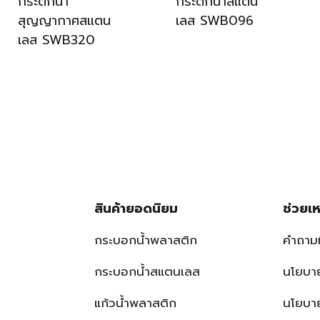
กระติกน้ำ
กระติกน้ำสแตน
สุญญากาศสแตน
เลส SWB096
เลส SWB320
สินค้ายอดนิยม
ช่วยเห
กระบอกน้ำพลาสติก
คำถาม
กระบอกน้ำสแตนเลส
นโยบาย
แก้วน้ำพลาสติก
นโยบาย