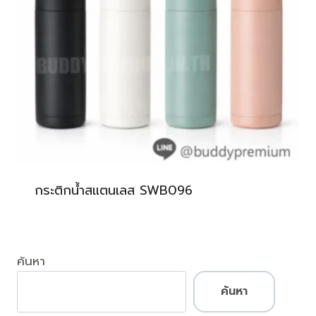
กระติกน้ำสแตนเลส SWB096
ค้นหา
ค้นหา