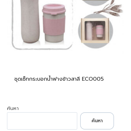
ชุดเซ็ทกระบอกน้ำฟางข้าวสาลี ECO005
ค้นหา
ค้นหา