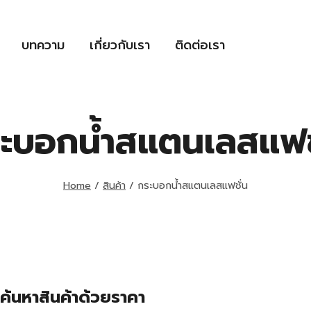
บทความ
เกี่ยวกับเรา
ติดต่อเรา
ะบอกน้ำสแตนเลสแฟช
Home
/
สินค้า
/
กระบอกน้ำสแตนเลสแฟชั่น
ค้นหาสินค้าด้วยราคา