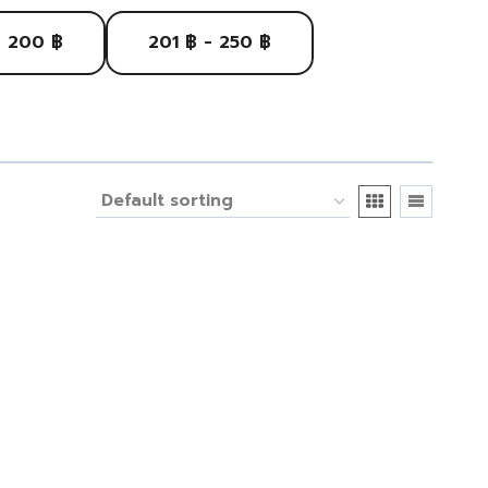
- 200 ฿
201 ฿ - 250 ฿