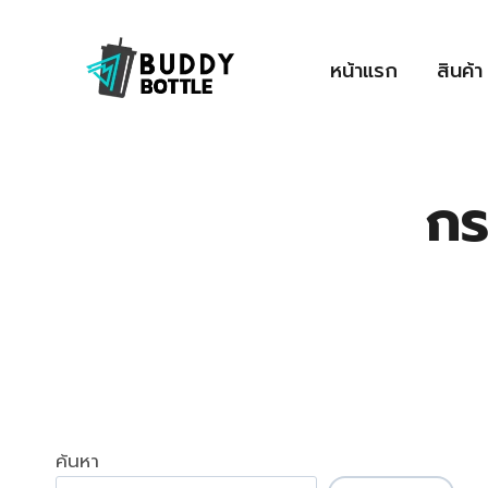
Skip
to
หน้าแรก
สินค้า
content
กร
ค้นหา