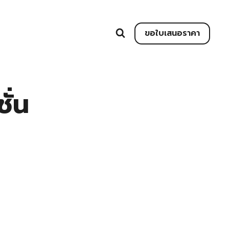
ขอใบเสนอราคา
ั่น