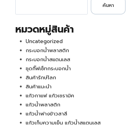
ค้นหา
หมวดหมู่สินค้า
Uncategorized
กระบอกน้ำพลาสติก
กระบอกน้ำสแตนเลส
ชุดกิ๊ฟเซ็ทกระบอกน้ำ
สินค้ารักษ์โลก
สินค้าแนะนำ
แก้วกาแฟ แก้วเซรามิค
แก้วน้ำพลาสติก
แก้วน้ำฟางข้าวสาลี
แก้วเก็บความเย็น แก้วน้ำสแตนเลส