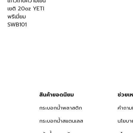
แก้วเก็บความเย็น
เยติ 20oz YETI
พรีเมี่ยม
SWB101
สินค้ายอดนิยม
ช่วยเห
กระบอกน้ำพลาสติก
คำถาม
กระบอกน้ำสแตนเลส
นโยบาย