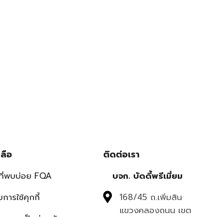
ลือ
ติดต่อเรา
ที่พบบ่อย FQA
บจก. บัดดี้พรีเมี่ยม
การใช้คุกกี้
168/45 ถ.เพิ่มสิน
แขวงคลองถนน เขต