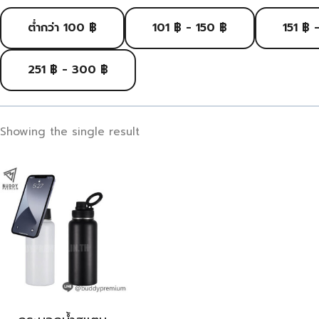
ต่ำกว่า 100 ฿
101 ฿ - 150 ฿
151 ฿ 
251 ฿ - 300 ฿
Showing the single result