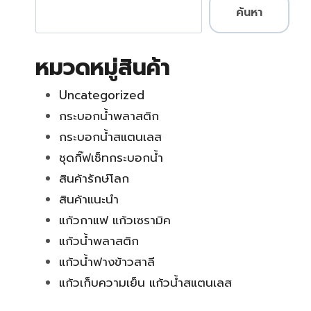
ค้นหา
หมวดหมู่สินค้า
Uncategorized
กระบอกน้ำพลาสติก
กระบอกน้ำสแตนเลส
ชุดกิ๊ฟเซ็ทกระบอกน้ำ
สินค้ารักษ์โลก
สินค้าแนะนำ
แก้วกาแฟ แก้วเซรามิค
แก้วน้ำพลาสติก
แก้วน้ำฟางข้าวสาลี
แก้วเก็บความเย็น แก้วน้ำสแตนเลส