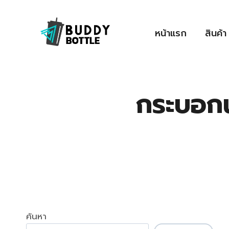
Skip
to
หน้าแรก
สินค้า
content
กระบอกน
ค้นหา