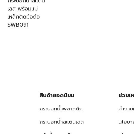
กระบอกน้ำสแตน
เลส พร้อมแม่
เหล็กติดมือถือ
SWB091
สินค้ายอดนิยม
ช่วยเห
กระบอกน้ำพลาสติก
คำถาม
กระบอกน้ำสแตนเลส
นโยบาย