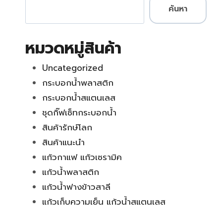
ค้นหา
หมวดหมู่สินค้า
Uncategorized
กระบอกน้ำพลาสติก
กระบอกน้ำสแตนเลส
ชุดกิ๊ฟเซ็ทกระบอกน้ำ
สินค้ารักษ์โลก
สินค้าแนะนำ
แก้วกาแฟ แก้วเซรามิค
แก้วน้ำพลาสติก
แก้วน้ำฟางข้าวสาลี
แก้วเก็บความเย็น แก้วน้ำสแตนเลส