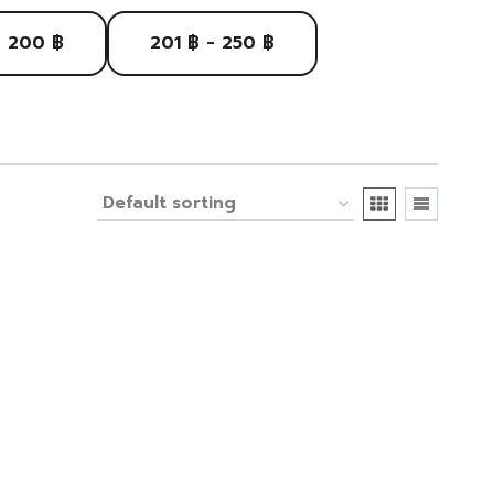
- 200 ฿
201 ฿ - 250 ฿