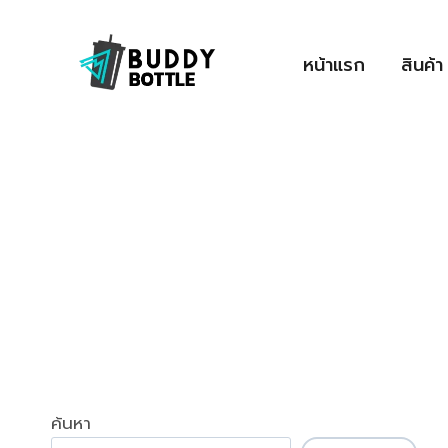
Skip
to
หน้าแรก
สินค้า
content
ค้นหา