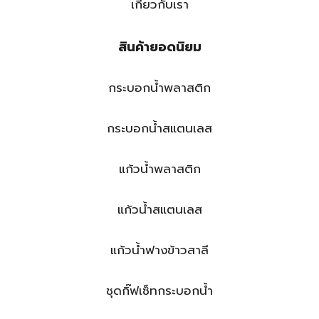
เกี่ยวกับเรา
สินค้ายอดนิยม
กระบอกน้ำพลาสติก
กระบอกน้ำสแตนเลส
แก้วน้ำพลาสติก
แก้วน้ำสแตนเลส
แก้วน้ำฟางข้าวสาลี
ชุดกิ๊ฟเซ็ทกระบอกน้ำ