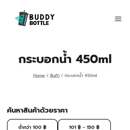
Skip
to
content
กระบอกน้ำ 450ml
Home
/
สินค้า
/
กระบอกน้ำ 450ml
ค้นหาสินค้าด้วยราคา
ต่ำกว่า 100 ฿
101 ฿ - 150 ฿