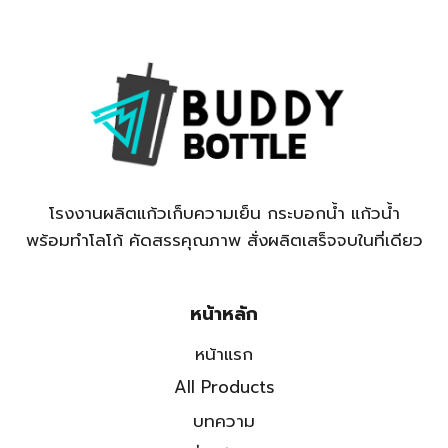
โรงงานผลิตแก้วเก็บความเย็น กระบอกน้ำ แก้วน้ำ
พร้อมทำโลโก้ คัดสรรคุณภาพ สั่งผลิตเสร็จจบในที่เดียว
หน้าหลัก
หน้าแรก
All Products
บทความ