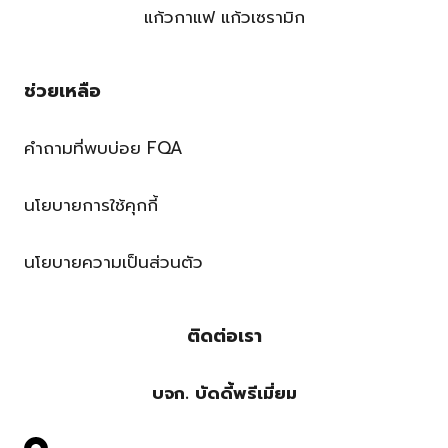
แก้วกาแฟ แก้วเซรามิก
ช่วยเหลือ
คำถามที่พบบ่อย FQA
นโยบายการใช้คุกกี้
นโยบายความเป็นส่วนตัว
ติดต่อเรา
บจก. บัดดี้พรีเมี่ยม