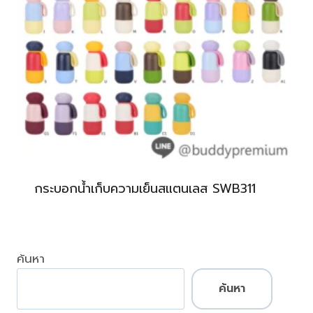
กระบอกน้ำเก็บความเย็นสแตนเลส SWB311
ค้นหา
ค้นหา