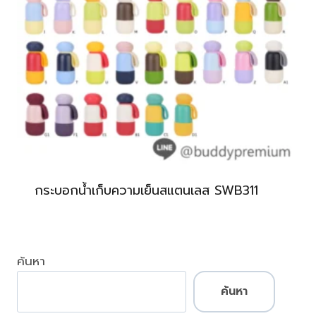
กระบอกน้ำเก็บความเย็นสแตนเลส SWB311
ค้นหา
ค้นหา