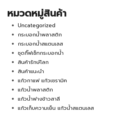
หมวดหมู่สินค้า
Uncategorized
กระบอกน้ำพลาสติก
กระบอกน้ำสแตนเลส
ชุดกิ๊ฟเซ็ทกระบอกน้ำ
สินค้ารักษ์โลก
สินค้าแนะนำ
แก้วกาแฟ แก้วเซรามิค
แก้วน้ำพลาสติก
แก้วน้ำฟางข้าวสาลี
แก้วเก็บความเย็น แก้วน้ำสแตนเลส