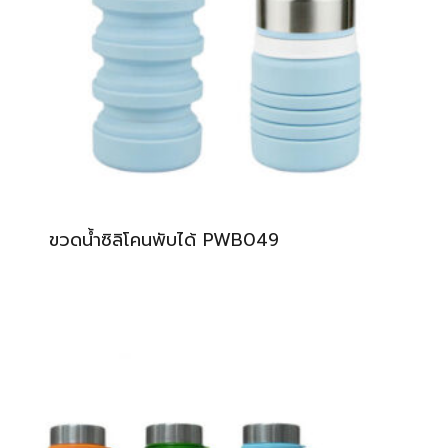
ขวดน้ำซิลิโคนพับได้ PWB049