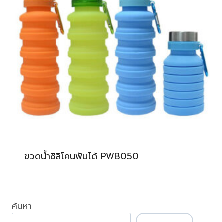
ขวดน้ำซิลิโคนพับได้ PWB050
ค้นหา