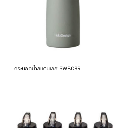
กระบอกน้ำสแตนเลส SWB039