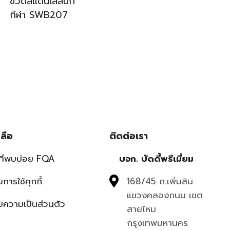
ขวดสแตนเลสนัก
กีฬา SWB207
ลือ
ติดต่อเรา
ที่พบบ่อย FQA
บจก. บัดดี้พรีเมี่ยม
การใช้คุกกี้
168/45 ถ.เพิ่มสิน
แขวงคลองถนน เขต
ความเป็นส่วนตัว
สายไหม
กรุงเทพมหานคร