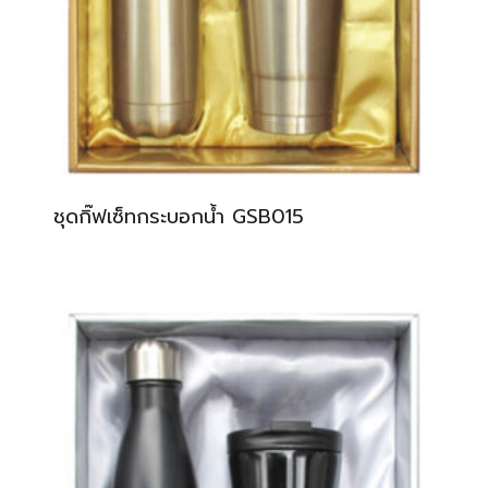
ชุดกิ๊ฟเซ็ทกระบอกน้ำ GSB015