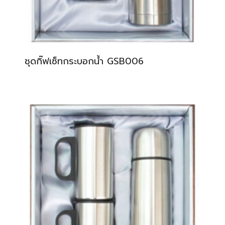
ชุดกิ๊ฟเซ็ทกระบอกน้ำ GSB006