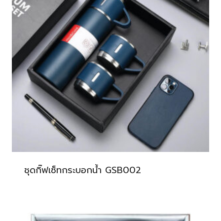
ชุดกิ๊ฟเซ็ทกระบอกน้ำ GSB002