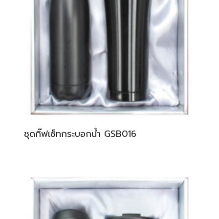
ชุดกิ๊ฟเซ็ทกระบอกน้ำ GSB016