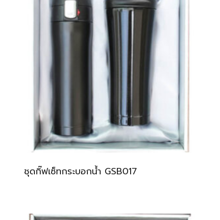
ชุดกิ๊ฟเซ็ทกระบอกน้ำ GSB017