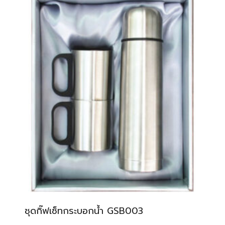
ชุดกิ๊ฟเซ็ทกระบอกน้ำ GSB003