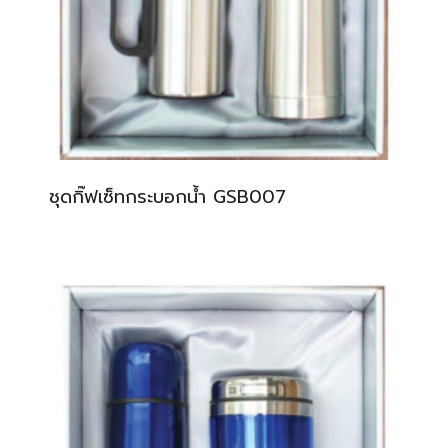
ชุดกิ๊ฟเซ็ทกระบอกน้ำ GSB007