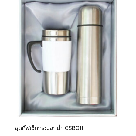
ชุดกิ๊ฟเซ็ทกระบอกน้ำ GSB011