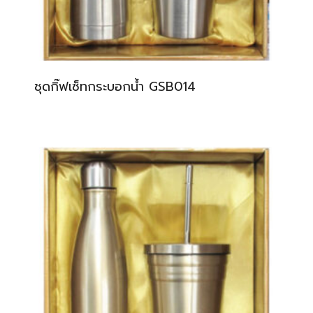
ชุดกิ๊ฟเซ็ทกระบอกน้ำ GSB014