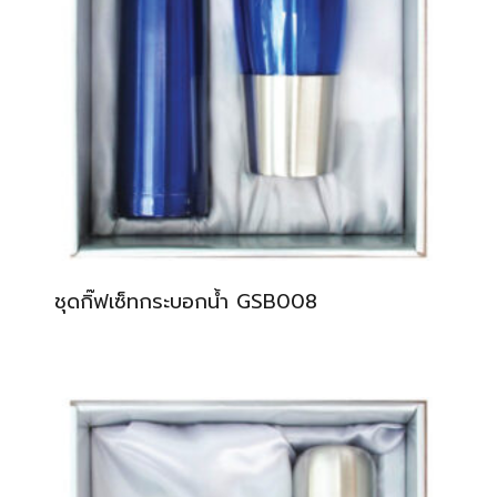
ชุดกิ๊ฟเซ็ทกระบอกน้ำ GSB008