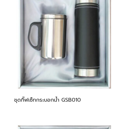
ชุดกิ๊ฟเซ็ทกระบอกน้ำ GSB010