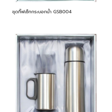
ชุดกิ๊ฟเซ็ทกระบอกน้ำ GSB004