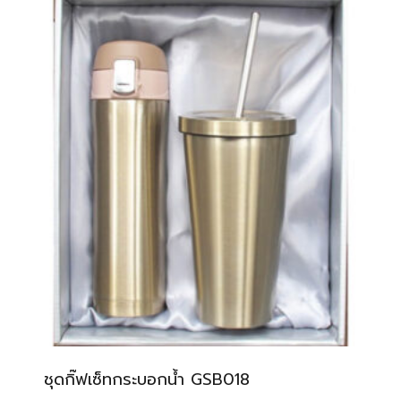
ชุดกิ๊ฟเซ็ทกระบอกน้ำ GSB018