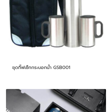
ชุดกิ๊ฟเซ็ทกระบอกน้ำ GSB001