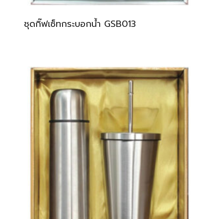
ชุดกิ๊ฟเซ็ทกระบอกน้ำ GSB013