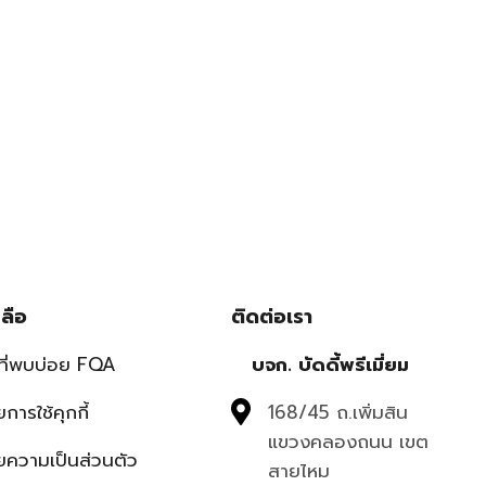
ลือ
ติดต่อเรา
ที่พบบ่อย FQA
บจก. บัดดี้พรีเมี่ยม
การใช้คุกกี้
168/45 ถ.เพิ่มสิน
แขวงคลองถนน เขต
ความเป็นส่วนตัว
สายไหม