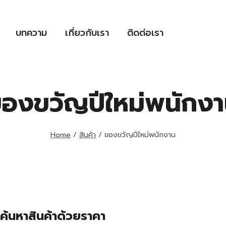
บทความ
เกี่ยวกับเรา
ติดต่อเรา
องขวัญปีใหม่พนักง
Home
/
สินค้า
/
ของขวัญปีใหม่พนักงาน
ค้นหาสินค้าด้วยราคา