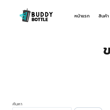
Skip
to
หน้าแรก
สินค้า
content
ข
ค้นหา