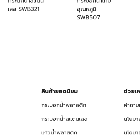
กระติกน้ำสแตน
กระบอกน้ำเก็บ
เลส SWB321
อุณหภูมิ
SWB507
สินค้ายอดนิยม
ช่วยเห
กระบอกน้ำพลาสติก
คำถาม
กระบอกน้ำสแตนเลส
นโยบาย
แก้วน้ำพลาสติก
นโยบาย