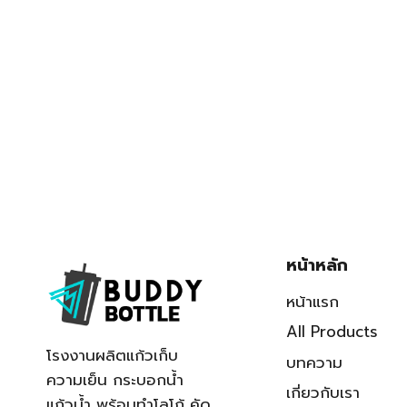
หน้าหลัก
หน้าแรก
All Products
โรงงานผลิตแก้วเก็บ
บทความ
ความเย็น กระบอกน้ำ
เกี่ยวกับเรา
แก้วน้ำ พร้อมทำโลโก้ คัด