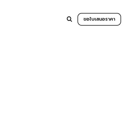
ขอใบเสนอราคา