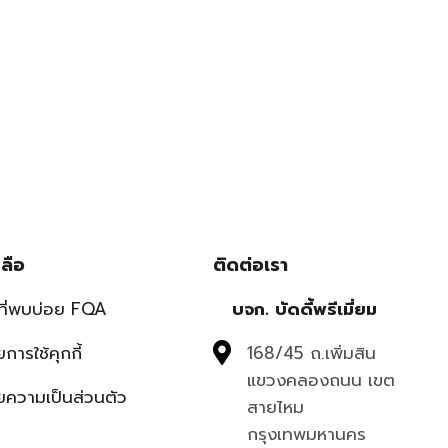
ลือ
ติดต่อเรา
ที่พบบ่อย FQA
บจก. บัดดี้พรีเมี่ยม
การใช้คุกกี้
168/45 ถ.เพิ่มสิน
แขวงคลองถนน เขต
ความเป็นส่วนตัว
สายไหม
กรุงเทพมหานคร