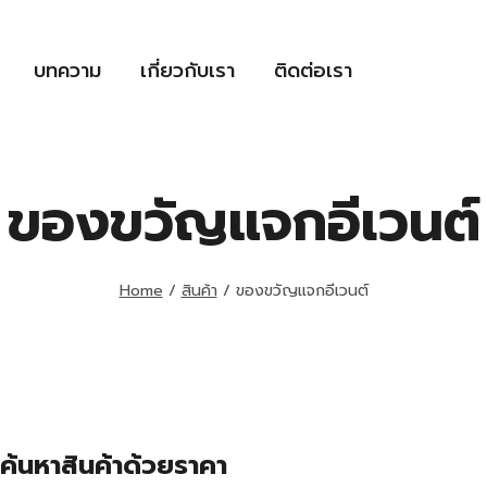
บทความ
เกี่ยวกับเรา
ติดต่อเรา
ของขวัญแจกอีเวนต์
Home
/
สินค้า
/
ของขวัญแจกอีเวนต์
ค้นหาสินค้าด้วยราคา