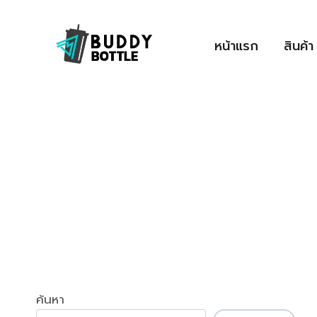
Skip
to
หน้าแรก
สินค้า
content
ค้นหา