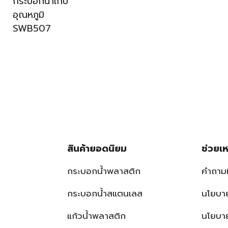
กระบอกน้ำเก็บ
อุณหภูมิ
SWB507
สินค้ายอดนิยม
ช่วยเห
กระบอกน้ำพลาสติก
คำถาม
กระบอกน้ำสแตนเลส
นโยบาย
แก้วน้ำพลาสติก
นโยบาย