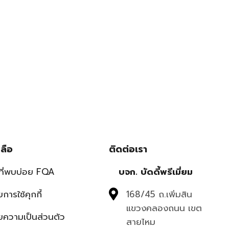
ลือ
ติดต่อเรา
ที่พบบ่อย FQA
บจก. บัดดี้พรีเมี่ยม
การใช้คุกกี้
168/45 ถ.เพิ่มสิน
แขวงคลองถนน เขต
ความเป็นส่วนตัว
สายไหม