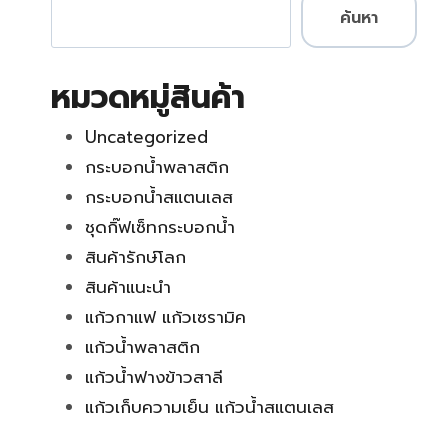
ค้นหา
หมวดหมู่สินค้า
Uncategorized
กระบอกน้ำพลาสติก
กระบอกน้ำสแตนเลส
ชุดกิ๊ฟเซ็ทกระบอกน้ำ
สินค้ารักษ์โลก
สินค้าแนะนำ
แก้วกาแฟ แก้วเซรามิค
แก้วน้ำพลาสติก
แก้วน้ำฟางข้าวสาลี
แก้วเก็บความเย็น แก้วน้ำสแตนเลส