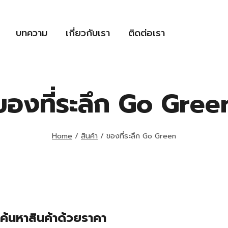
บทความ
เกี่ยวกับเรา
ติดต่อเรา
ของที่ระลึก Go Gree
Home
/
สินค้า
/
ของที่ระลึก Go Green
ค้นหาสินค้าด้วยราคา