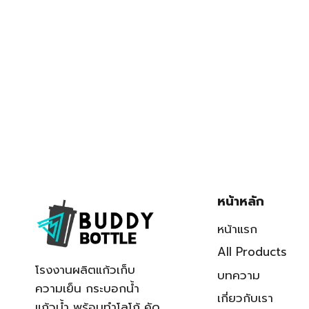
หน้าหลัก
หน้าแรก
All Products
โรงงานผลิตแก้วเก็บ
บทความ
ความเย็น กระบอกน้ำ
เกี่ยวกับเรา
แก้วน้ำ พร้อมทำโลโก้ คัด