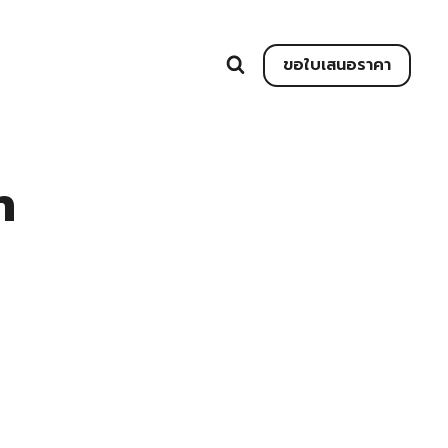
ขอใบเสนอราคา
n