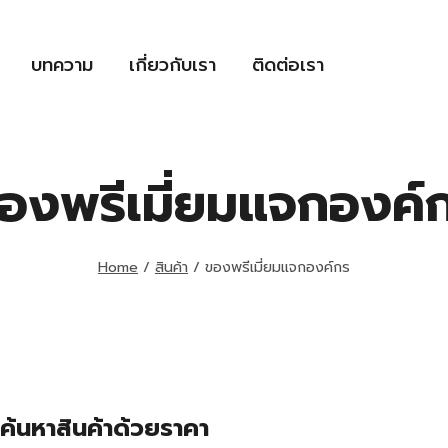
บทความ
เกี่ยวกับเรา
ติดต่อเรา
องพรีเมี่ยมแจกองค์
Home
/
สินค้า
/
ของพรีเมี่ยมแจกองค์กร
ค้นหาสินค้าด้วยราคา