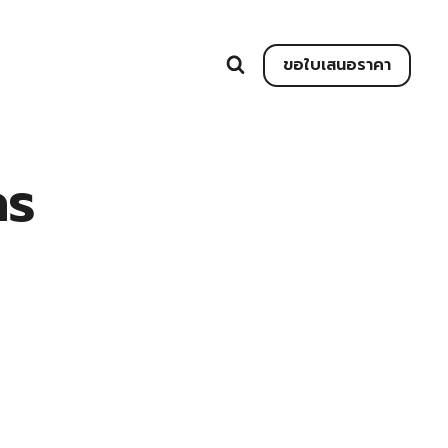
ขอใบเสนอราคา
กร