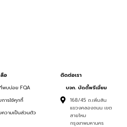
ลือ
ติดต่อเรา
ที่พบบ่อย FQA
บจก. บัดดี้พรีเมี่ยม
การใช้คุกกี้
168/45 ถ.เพิ่มสิน
แขวงคลองถนน เขต
ความเป็นส่วนตัว
สายไหม
กรุงเทพมหานคร