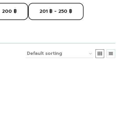
- 200 ฿
201 ฿ - 250 ฿