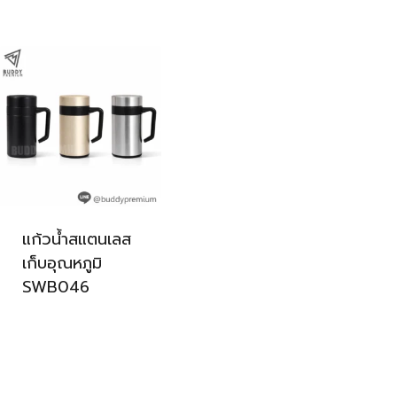
แก้วน้ำสแตนเลส
เก็บอุณหภูมิ
SWB046