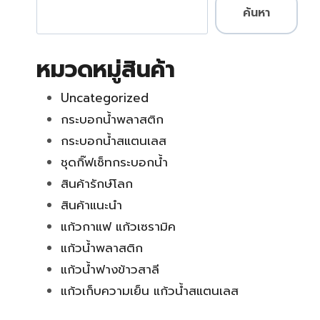
ค้นหา
หมวดหมู่สินค้า
Uncategorized
กระบอกน้ำพลาสติก
กระบอกน้ำสแตนเลส
ชุดกิ๊ฟเซ็ทกระบอกน้ำ
สินค้ารักษ์โลก
สินค้าแนะนำ
แก้วกาแฟ แก้วเซรามิค
แก้วน้ำพลาสติก
แก้วน้ำฟางข้าวสาลี
แก้วเก็บความเย็น แก้วน้ำสแตนเลส