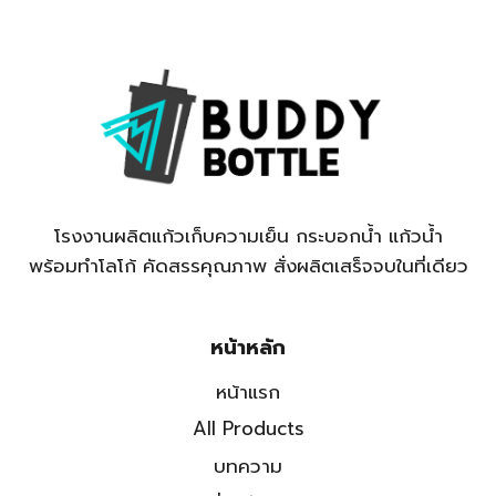
โรงงานผลิตแก้วเก็บความเย็น กระบอกน้ำ แก้วน้ำ
พร้อมทำโลโก้ คัดสรรคุณภาพ สั่งผลิตเสร็จจบในที่เดียว
หน้าหลัก
หน้าแรก
All Products
บทความ