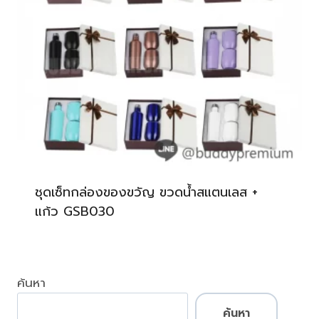
ชุดเซ็ทกล่องของขวัญ ขวดน้ำสแตนเลส +
แก้ว GSB030
ค้นหา
ค้นหา