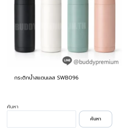
กระติกน้ำสแตนเลส SWB096
ค้นหา
ค้นหา