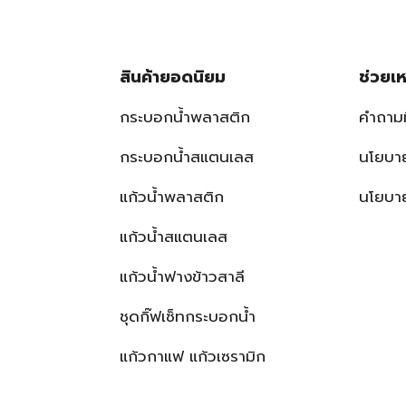
สินค้ายอดนิยม
ช่วยเห
กระบอกน้ำพลาสติก
คำถาม
กระบอกน้ำสแตนเลส
นโยบาย
แก้วน้ำพลาสติก
นโยบาย
แก้วน้ำสแตนเลส
แก้วน้ำฟางข้าวสาลี
ชุดกิ๊ฟเซ็ทกระบอกน้ำ
แก้วกาแฟ แก้วเซรามิก