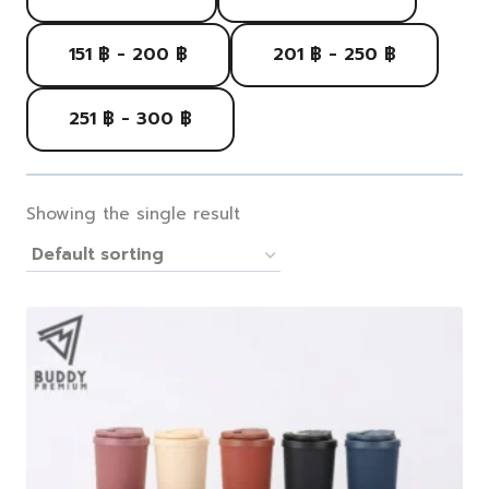
151 ฿ - 200 ฿
201 ฿ - 250 ฿
251 ฿ - 300 ฿
Showing the single result