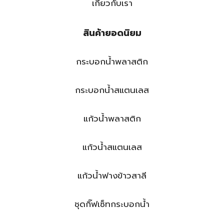
เกี่ยวกับเรา
สินค้ายอดนิยม
กระบอกน้ำพลาสติก
กระบอกน้ำสแตนเลส
แก้วน้ำพลาสติก
แก้วน้ำสแตนเลส
แก้วน้ำฟางข้าวสาลี
ชุดกิ๊ฟเซ็ทกระบอกน้ำ