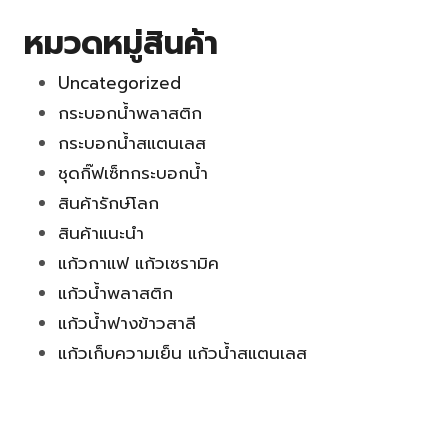
หมวดหมู่สินค้า
Uncategorized
กระบอกน้ำพลาสติก
กระบอกน้ำสแตนเลส
ชุดกิ๊ฟเซ็ทกระบอกน้ำ
สินค้ารักษ์โลก
สินค้าแนะนำ
แก้วกาแฟ แก้วเซรามิค
แก้วน้ำพลาสติก
แก้วน้ำฟางข้าวสาลี
แก้วเก็บความเย็น แก้วน้ำสแตนเลส