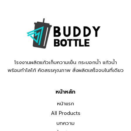
โรงงานผลิตแก้วเก็บความเย็น กระบอกน้ำ แก้วน้ำ
พร้อมทำโลโก้ คัดสรรคุณภาพ สั่งผลิตเสร็จจบในที่เดียว
หน้าหลัก
หน้าแรก
All Products
บทความ