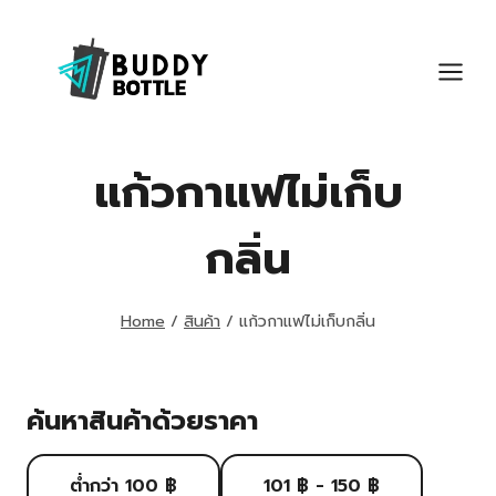
Skip
to
content
แก้วกาแฟไม่เก็บ
กลิ่น
Home
/
สินค้า
/
แก้วกาแฟไม่เก็บกลิ่น
ค้นหาสินค้าด้วยราคา
ต่ำกว่า 100 ฿
101 ฿ - 150 ฿