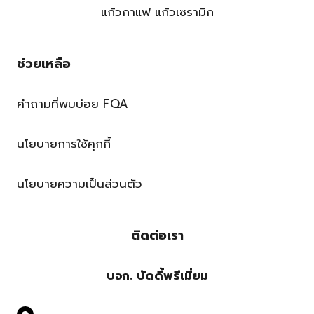
แก้วกาแฟ แก้วเซรามิก
ช่วยเหลือ
คำถามที่พบบ่อย FQA
นโยบายการใช้คุกกี้
นโยบายความเป็นส่วนตัว
ติดต่อเรา
บจก. บัดดี้พรีเมี่ยม