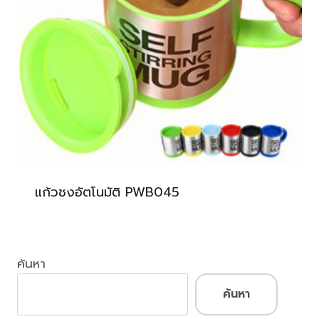
แก้วชงอัตโนมัติ PWB045
ค้นหา
ค้นหา