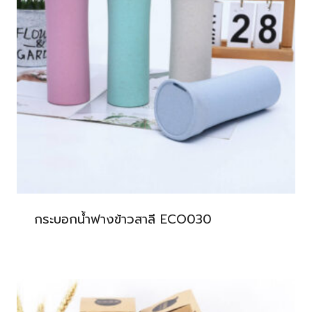
กระบอกน้ำฟางข้าวสาลี ECO030