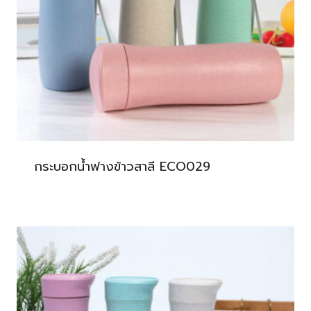
กระบอกน้ำฟางข้าวสาลี ECO029