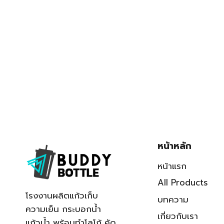
หน้าหลัก
หน้าแรก
All Products
โรงงานผลิตแก้วเก็บ
บทความ
ความเย็น กระบอกน้ำ
เกี่ยวกับเรา
แก้วน้ำ พร้อมทำโลโก้ คัด