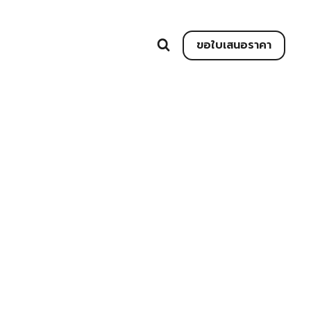
ขอใบเสนอราคา