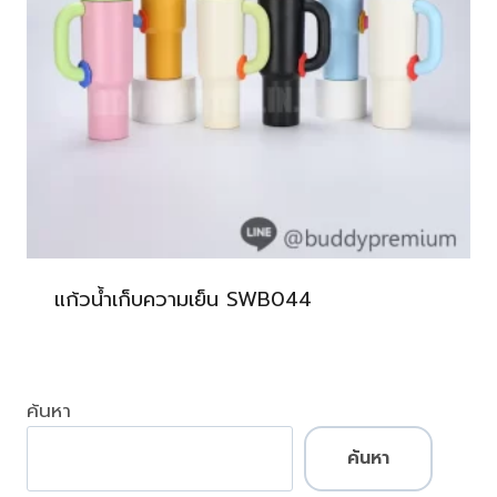
แก้วน้ำเก็บความเย็น SWB044
ค้นหา
ค้นหา