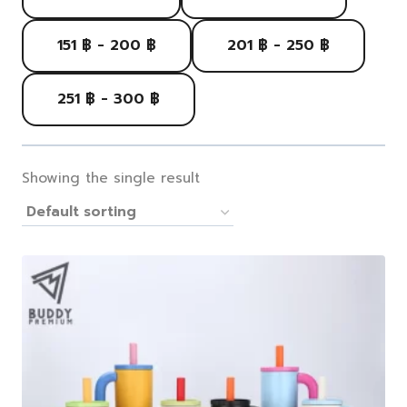
151 ฿ - 200 ฿
201 ฿ - 250 ฿
251 ฿ - 300 ฿
Showing the single result