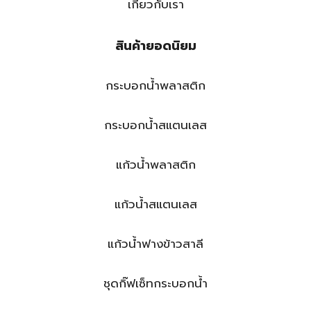
เกี่ยวกับเรา
สินค้ายอดนิยม
กระบอกน้ำพลาสติก
กระบอกน้ำสแตนเลส
แก้วน้ำพลาสติก
แก้วน้ำสแตนเลส
แก้วน้ำฟางข้าวสาลี
ชุดกิ๊ฟเซ็ทกระบอกน้ำ