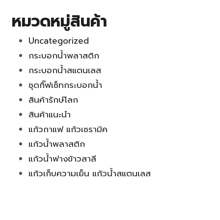
หมวดหมู่สินค้า
Uncategorized
กระบอกน้ำพลาสติก
กระบอกน้ำสแตนเลส
ชุดกิ๊ฟเซ็ทกระบอกน้ำ
สินค้ารักษ์โลก
สินค้าแนะนำ
แก้วกาแฟ แก้วเซรามิค
แก้วน้ำพลาสติก
แก้วน้ำฟางข้าวสาลี
แก้วเก็บความเย็น แก้วน้ำสแตนเลส