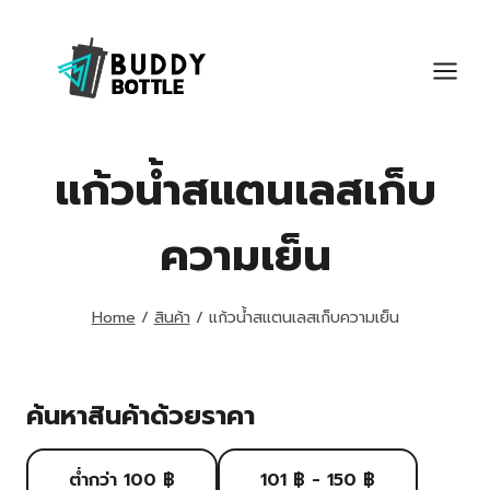
Skip
to
content
แก้วน้ำสแตนเลสเก็บ
ความเย็น
Home
/
สินค้า
/
แก้วน้ำสแตนเลสเก็บความเย็น
ค้นหาสินค้าด้วยราคา
ต่ำกว่า 100 ฿
101 ฿ - 150 ฿