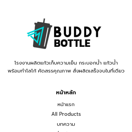
โรงงานผลิตแก้วเก็บความเย็น กระบอกน้ำ แก้วน้ำ
พร้อมทำโลโก้ คัดสรรคุณภาพ สั่งผลิตเสร็จจบในที่เดียว
หน้าหลัก
หน้าแรก
All Products
บทความ