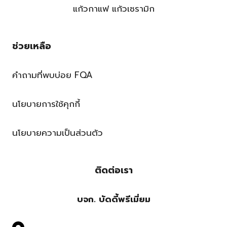
แก้วกาแฟ แก้วเซรามิก
ช่วยเหลือ
คำถามที่พบบ่อย FQA
นโยบายการใช้คุกกี้
นโยบายความเป็นส่วนตัว
ติดต่อเรา
บจก. บัดดี้พรีเมี่ยม