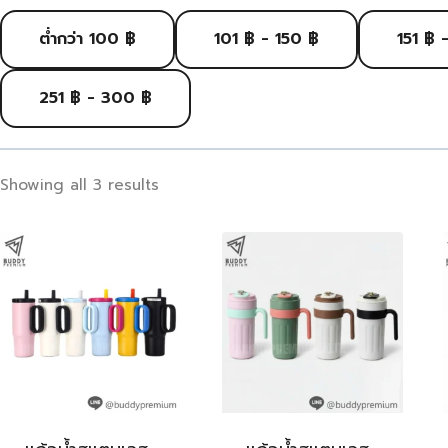
ต่ำกว่า 100 ฿
101 ฿ - 150 ฿
151 ฿ 
251 ฿ - 300 ฿
Showing all 3 results