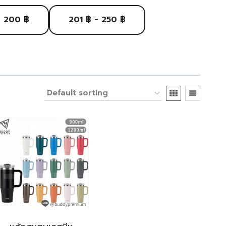
- 200 ฿
201 ฿ - 250 ฿