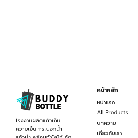
หน้าหลัก
หน้าแรก
All Products
โรงงานผลิตแก้วเก็บ
บทความ
ความเย็น กระบอกน้ำ
เกี่ยวกับเรา
แก้วน้ำ พร้อมทำโลโก้ คัด