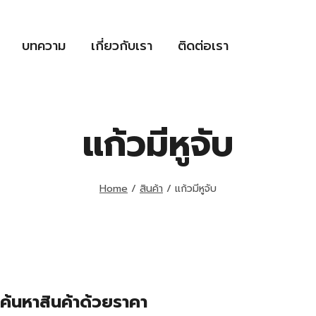
บทความ
เกี่ยวกับเรา
ติดต่อเรา
แก้วมีหูจับ
Home
/
สินค้า
/
แก้วมีหูจับ
ค้นหาสินค้าด้วยราคา