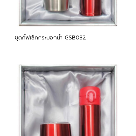
ชุดกิ๊ฟเซ็ทกระบอกน้ำ GSB032