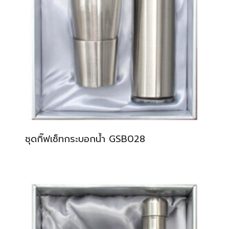
ชุดกิ๊ฟเซ็ทกระบอกน้ำ GSB028