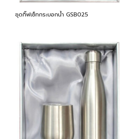
ชุดกิ๊ฟเซ็ทกระบอกน้ำ GSB025