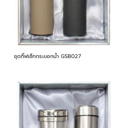
ชุดกิ๊ฟเซ็ทกระบอกน้ำ GSB027