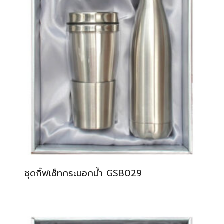
ชุดกิ๊ฟเซ็ทกระบอกน้ำ GSB029