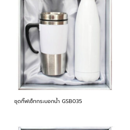
ชุดกิ๊ฟเซ็ทกระบอกน้ำ GSB035