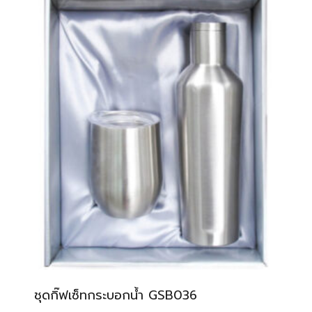
ชุดกิ๊ฟเซ็ทกระบอกน้ำ GSB036