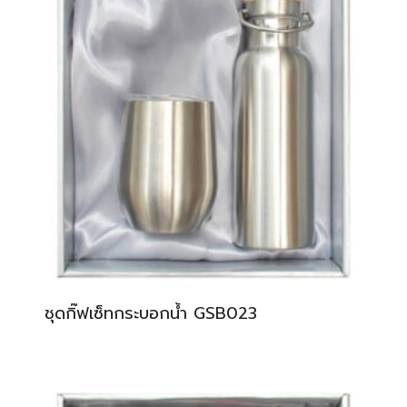
ชุดกิ๊ฟเซ็ทกระบอกน้ำ GSB023