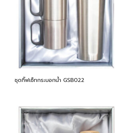
ชุดกิ๊ฟเซ็ทกระบอกน้ำ GSB022