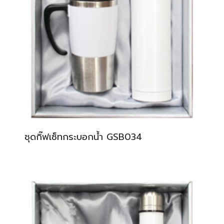
ชุดกิ๊ฟเซ็ทกระบอกน้ำ GSB034