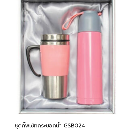
ชุดกิ๊ฟเซ็ทกระบอกน้ำ GSB024