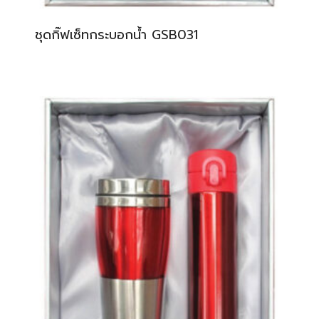
ชุดกิ๊ฟเซ็ทกระบอกน้ำ GSB031