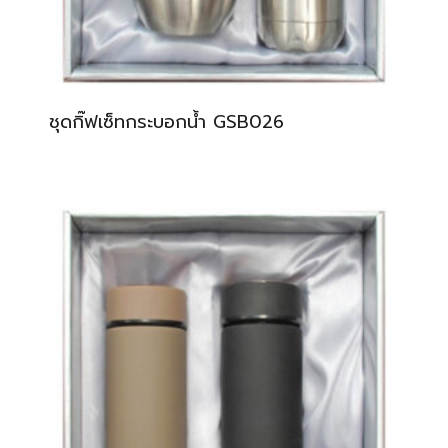
ชุดกิ๊ฟเซ็ทกระบอกน้ำ GSB026