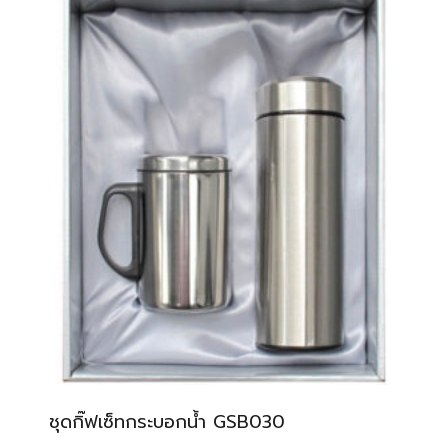
ชุดกิ๊ฟเซ็ทกระบอกน้ำ GSB030