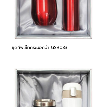
ชุดกิ๊ฟเซ็ทกระบอกน้ำ GSB033