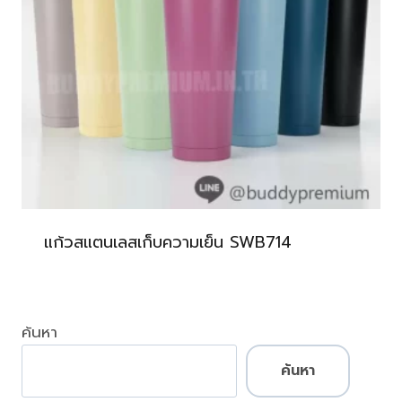
แก้วสแตนเลสเก็บความเย็น SWB714
ค้นหา
ค้นหา