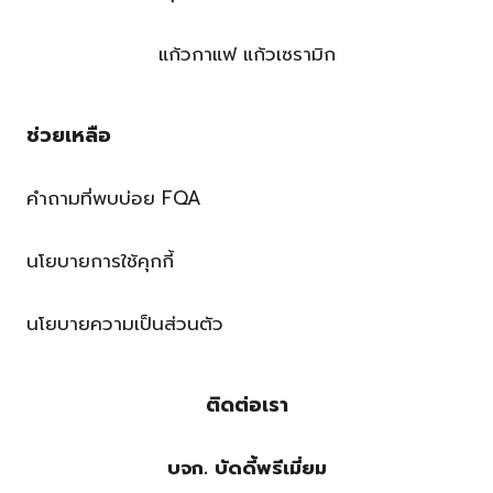
แก้วกาแฟ แก้วเซรามิก
ช่วยเหลือ
คำถามที่พบบ่อย FQA
นโยบายการใช้คุกกี้
นโยบายความเป็นส่วนตัว
ติดต่อเรา
บจก. บัดดี้พรีเมี่ยม