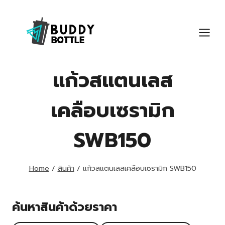
Skip
to
content
แก้วสแตนเลส
เคลือบเซรามิก
SWB150
Home
/
สินค้า
/
แก้วสแตนเลสเคลือบเซรามิก SWB150
ค้นหาสินค้าด้วยราคา