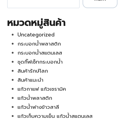
หมวดหมู่สินค้า
Uncategorized
กระบอกน้ำพลาสติก
กระบอกน้ำสแตนเลส
ชุดกิ๊ฟเซ็ทกระบอกน้ำ
สินค้ารักษ์โลก
สินค้าแนะนำ
แก้วกาแฟ แก้วเซรามิค
แก้วน้ำพลาสติก
แก้วน้ำฟางข้าวสาลี
แก้วเก็บความเย็น แก้วน้ำสแตนเลส