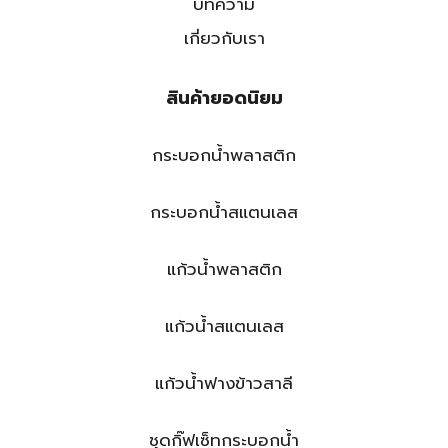
บทความ
เกี่ยวกับเรา
สินค้ายอดนิยม
กระบอกน้ำพลาสติก
กระบอกน้ำสแตนเลส
แก้วน้ำพลาสติก
แก้วน้ำสแตนเลส
แก้วน้ำฟางข้าวสาลี
ชุดกิ๊ฟเซ็ทกระบอกน้ำ